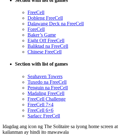
Section with list of games
FreeCell
Dobleng FreeCell
Dalawang Deck na FreeCell
ForeCell
Baker’s Game
Eight Off FreeCell
Baliktad na FreeCell
Chinese FreeCell
Section with list of games
Seahaven Towers
Tuxedo na FreeCell
Penguin na FreeCell
Madaling FreeCell
FreeCell Challenge
FreeCell 7×4
FreeCell 6×6
Sarlacc FreeCell
Idagdag ang icon ng The Solitaire sa iyong home screen at
kailanman ay hindi ito mawawala