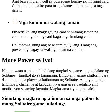
Ang bawat libreng cell ay puwedeng humawak ng isang card.
Gamitin ang mga ito para magbakante at tumulong sa mga
galaw.
Mga kolum na walang laman
Puwede ka lang maglagay ng card sa walang laman na
column kung ito ang card bago ang simulang card.
Halimbawa, kung ang base card ay
Q
, ang
J
lang ang
puwedeng ilagay sa walang laman na column.
More Power sa Iyo!
Nauunawaan namin na hindi lang tungkol sa game ang paglalaro ng
Solitaire—tungkol ito sa karanasan. Binuo ang aming platform para
dalhin ang mga player sa kaibuturan ng Solitaire. Ang iyong mga
tagumpay, challenge at kabuuang karanasan sa paglalaro ang
motibasyon sa aming layunin. Magkasama tayong manalo!
Simulang maglaro ng alinman sa mga paborito
mong Solitaire game, tulad ng: