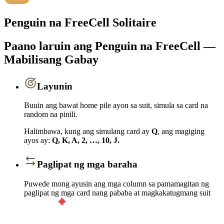
Penguin na FreeCell Solitaire
Paano laruin ang Penguin na FreeCell —
Mabilisang Gabay
Layunin
Buuin ang bawat home pile ayon sa suit, simula sa card na
random na pinili.
Halimbawa, kung ang simulang card ay
Q
, ang magiging
ayos ay:
Q, K, A, 2, …, 10, J.
Paglipat ng mga baraha
Puwede mong ayusin ang mga column sa pamamagitan ng
paglipat ng mga card nang pababa at magkakatugmang suit