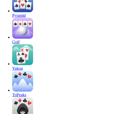
Pyramid
Golf
Yukon
TriPeaks