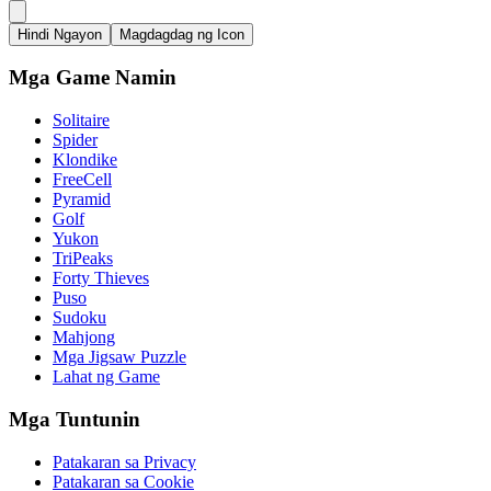
Hindi Ngayon
Magdagdag ng Icon
Mga Game Namin
Solitaire
Spider
Klondike
FreeCell
Pyramid
Golf
Yukon
TriPeaks
Forty Thieves
Puso
Sudoku
Mahjong
Mga Jigsaw Puzzle
Lahat ng Game
Mga Tuntunin
Patakaran sa Privacy
Patakaran sa Cookie