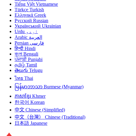
Tiếng Việt
Vietnamese
Türkçe
Turkish
Ελληνικά
Greek
Русский
Russian
Український
Ukrainian
Urdu
اردو
Arabic
العربية
Persian
فارسی
हिन्दी
Hindi
বাংলা
Bengali
ਪੰਜਾਬੀ
Punjabi
தமிழ்
Tamil
తెలుగు
Telugu
ไทย
Thai
မြန်မာဘာသာ
Burmese (Myanmar)
ភាសាខ្មែរ
Khmer
한국어
Korean
中文
Chinese (Simplified)
中文（台灣）
Chinese (Traditional)
日本語
Japanese