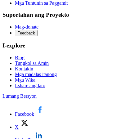
Mga Tuntunin sa Paggamit
Suportahan ang Proyekto
Mag-donate
Feedback
I-explore
Blog
Tungkol sa Amin
Kontakin
Mga madalas itanong
Mga Wika
I-share ang laro
Lumang Bersyon
Facebook
X