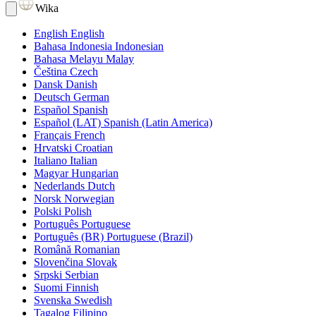
Wika
English
English
Bahasa Indonesia
Indonesian
Bahasa Melayu
Malay
Čeština
Czech
Dansk
Danish
Deutsch
German
Español
Spanish
Español (LAT)
Spanish (Latin America)
Français
French
Hrvatski
Croatian
Italiano
Italian
Magyar
Hungarian
Nederlands
Dutch
Norsk
Norwegian
Polski
Polish
Português
Portuguese
Português (BR)
Portuguese (Brazil)
Română
Romanian
Slovenčina
Slovak
Srpski
Serbian
Suomi
Finnish
Svenska
Swedish
Tagalog
Filipino