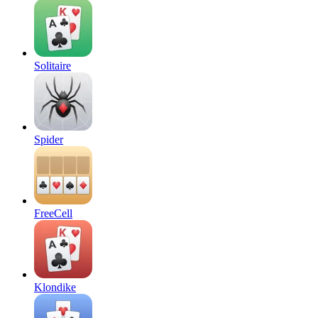
Solitaire
Spider
FreeCell
Klondike