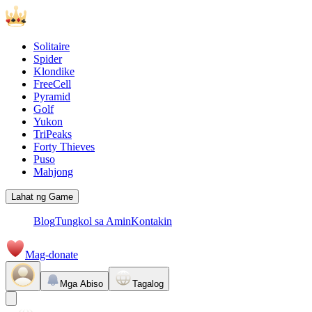
Solitaire
Spider
Klondike
FreeCell
Pyramid
Golf
Yukon
TriPeaks
Forty Thieves
Puso
Mahjong
Lahat ng Game
Blog
Tungkol sa Amin
Kontakin
Mag-donate
Mga Abiso
Tagalog