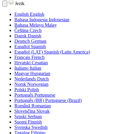
Jezik
English
English
Bahasa Indonesia
Indonesian
Bahasa Melayu
Malay
Čeština
Czech
Dansk
Danish
Deutsch
German
Español
Spanish
Español (LAT)
Spanish (Latin America)
Français
French
Hrvatski
Croatian
Italiano
Italian
Magyar
Hungarian
Nederlands
Dutch
Norsk
Norwegian
Polski
Polish
Português
Portuguese
Português (BR)
Portuguese (Brazil)
Română
Romanian
Slovenčina
Slovak
Srpski
Serbian
Suomi
Finnish
Svenska
Swedish
Tagalog
Filipino