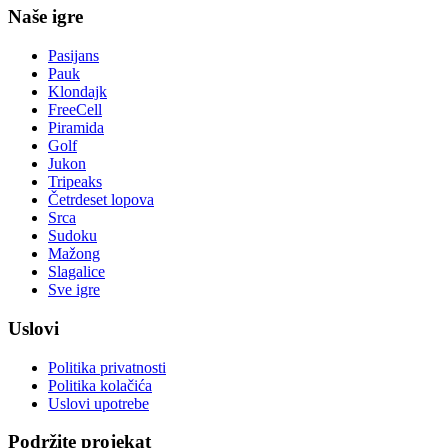
Naše igre
Pasijans
Pauk
Klondajk
FreeCell
Piramida
Golf
Jukon
Tripeaks
Četrdeset lopova
Srca
Sudoku
Mažong
Slagalice
Sve igre
Uslovi
Politika privatnosti
Politika kolačića
Uslovi upotrebe
Podržite projekat