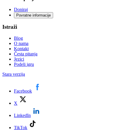
Doniraj
Povratne informacije
Istraži
Blog
O nama
Kontakt
Česta pitanja
Jezici
Podeli igru
Stara verzija
Facebook
X
LinkedIn
TikTok