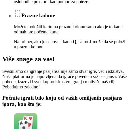
oslobodite prostor i kao pomoć za poteze.
Prazne kolone
Možete položiti kartu na praznu kolonu samo ako je to karta
odmah pre početne karte.
Na primer, ako je osnovna karta
Q
, samo
J
može da se položi
u praznu kolonu.
Više snage za vas!
Svesni smo da igranje pasijansa nije samo stvar igre, već i iskustva.
Naša platforma je napravljena da igrače povede u srž pasijansa. Vaše
pobede, izazovi i sveukupno iskustvo igranja motivišu naš cilj.
Pobeđujmo zajedno!
Počnite igrati bilo koju od vaših omiljenih pasijans
igara, kao što je: