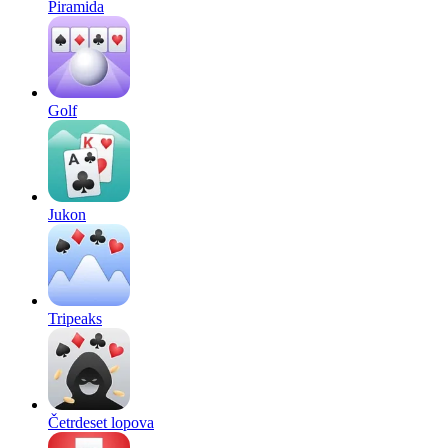
Piramida
Golf
Jukon
Tripeaks
Četrdeset lopova