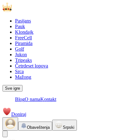
Pasijans
Pauk
Klondajk
FreeCell
Piramida
Golf
Jukon
Tripeaks
Četrdeset lopova
Srca
Mažong
Sve igre
Blog
O nama
Kontakt
Doniraj
Obaveštenja
Srpski