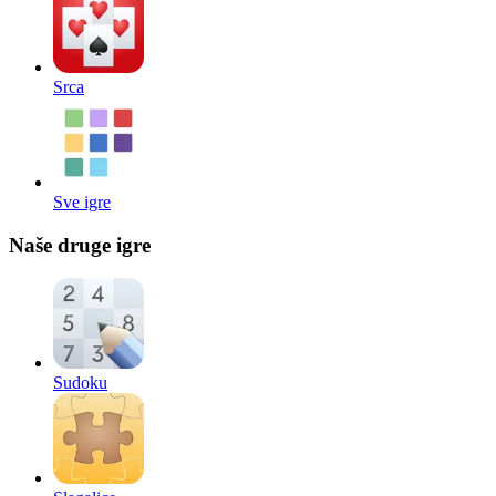
Srca
Sve igre
Naše druge igre
Sudoku