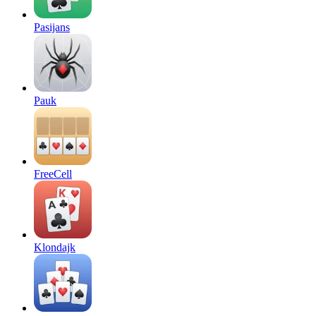
Pasijans
Pauk
FreeCell
Klondajk