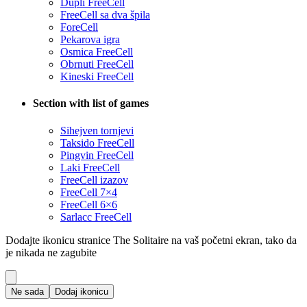
Dupli FreeCell
FreeCell sa dva špila
ForeCell
Pekarova igra
Osmica FreeCell
Obrnuti FreeCell
Kineski FreeCell
Section with list of games
Sihejven tornjevi
Taksido FreeCell
Pingvin FreeCell
Laki FreeCell
FreeCell izazov
FreeCell 7×4
FreeCell 6×6
Sarlacc FreeCell
Dodajte ikonicu stranice The Solitaire na vaš početni ekran, tako da
je nikada ne zagubite
Ne sada
Dodaj ikonicu