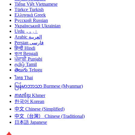
Tiếng Việt
Vietnamese
Türkçe
Turkish
Ελληνικά
Greek
Русский
Russian
Український
Ukrainian
Urdu
اردو
Arabic
العربية
Persian
فارسی
हिन्दी
Hindi
বাংলা
Bengali
ਪੰਜਾਬੀ
Punjabi
தமிழ்
Tamil
తెలుగు
Telugu
ไทย
Thai
မြန်မာဘာသာ
Burmese (Myanmar)
ភាសាខ្មែរ
Khmer
한국어
Korean
中文
Chinese (Simplified)
中文（台灣）
Chinese (Traditional)
日本語
Japanese