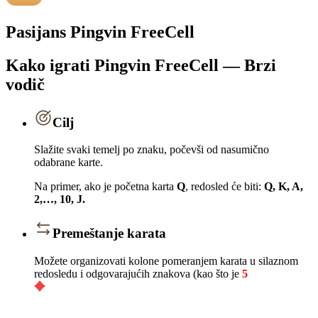
Pasijans Pingvin FreeCell
Kako igrati Pingvin FreeCell — Brzi
vodič
Cilj
Slažite svaki temelj po znaku, počevši od nasumično
odabrane karte.
Na primer, ako je početna karta
Q
, redosled će biti:
Q, K, A,
2,…, 10, J.
Premeštanje karata
Možete organizovati kolone pomeranjem karata u silaznom
redosledu i odgovarajućih znakova (kao što je
5