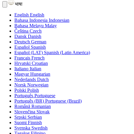
भाषा
English
English
Bahasa Indonesia
Indonesian
Bahasa Melayu
Malay
Čeština
Czech
Dansk
Danish
Deutsch
German
Español
Spanish
Español (LAT)
Spanish (Latin America)
Français
French
Hrvatski
Croatian
Italiano
Italian
Magyar
Hungarian
Nederlands
Dutch
Norsk
Norwegian
Polski
Polish
Português
Portuguese
Português (BR)
Portuguese (Brazil)
Română
Romanian
Slovenčina
Slovak
Srpski
Serbian
Suomi
Finnish
Svenska
Swedish
Tagalog
Filipino