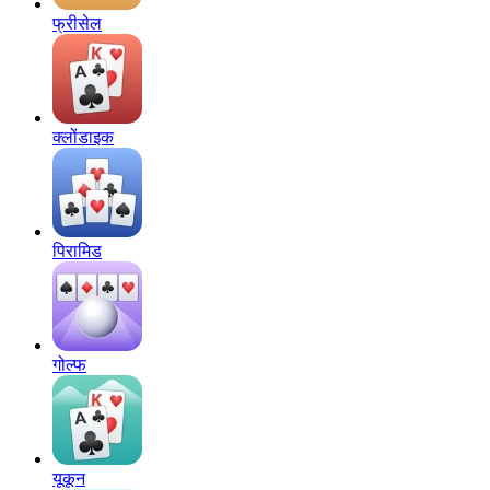
फ्रीसेल
क्लोंडाइक
पिरामिड
गोल्फ
यूकून