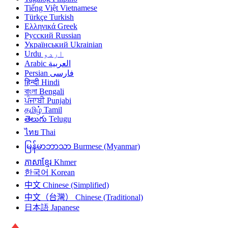
Tiếng Việt
Vietnamese
Türkçe
Turkish
Ελληνικά
Greek
Русский
Russian
Український
Ukrainian
Urdu
اردو
Arabic
العربية
Persian
فارسی
हिन्दी
Hindi
বাংলা
Bengali
ਪੰਜਾਬੀ
Punjabi
தமிழ்
Tamil
తెలుగు
Telugu
ไทย
Thai
မြန်မာဘာသာ
Burmese (Myanmar)
ភាសាខ្មែរ
Khmer
한국어
Korean
中文
Chinese (Simplified)
中文（台灣）
Chinese (Traditional)
日本語
Japanese