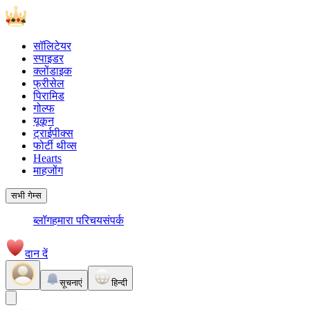
सॉलिटेयर
स्पाइडर
क्लोंडाइक
फ्रीसेल
पिरामिड
गोल्फ
यूकून
ट्राईपीक्स
फोर्टी थीव्स
Hearts
माहजोंग
सभी गेम्स
ब्लॉग
हमारा परिचय
संपर्क
दान दें
सूचनाएं
हिन्दी