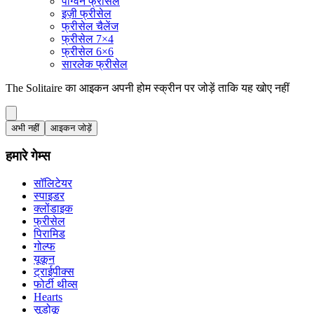
पेंग्विन फ्रीसेल
इज़ी फ्रीसेल
फ्रीसेल चैलेंज
फ्रीसेल 7×4
फ्रीसेल 6×6
सारलेक फ्रीसेल
The Solitaire का आइकन अपनी होम स्क्रीन पर जोड़ें ताकि यह खोए नहीं
अभी नहीं
आइकन जोड़ें
हमारे गेम्स
सॉलिटेयर
स्पाइडर
क्लोंडाइक
फ्रीसेल
पिरामिड
गोल्फ
यूकून
ट्राईपीक्स
फोर्टी थीव्स
Hearts
सूडोकू