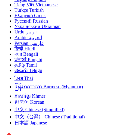
Tiếng Việt
Vietnamese
Türkçe
Turkish
Ελληνικά
Greek
Русский
Russian
Український
Ukrainian
Urdu
اردو
Arabic
العربية
Persian
فارسی
हिन्दी
Hindi
বাংলা
Bengali
ਪੰਜਾਬੀ
Punjabi
தமிழ்
Tamil
తెలుగు
Telugu
ไทย
Thai
မြန်မာဘာသာ
Burmese (Myanmar)
ភាសាខ្មែរ
Khmer
한국어
Korean
中文
Chinese (Simplified)
中文（台灣）
Chinese (Traditional)
日本語
Japanese