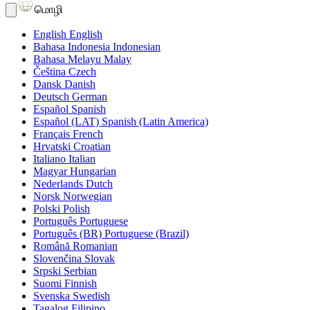
மொழி
English
English
Bahasa Indonesia
Indonesian
Bahasa Melayu
Malay
Čeština
Czech
Dansk
Danish
Deutsch
German
Español
Spanish
Español (LAT)
Spanish (Latin America)
Français
French
Hrvatski
Croatian
Italiano
Italian
Magyar
Hungarian
Nederlands
Dutch
Norsk
Norwegian
Polski
Polish
Português
Portuguese
Português (BR)
Portuguese (Brazil)
Română
Romanian
Slovenčina
Slovak
Srpski
Serbian
Suomi
Finnish
Svenska
Swedish
Tagalog
Filipino