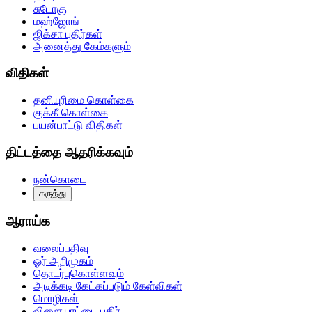
சுடோகு
மஹ்ஜோங்
ஜிக்சா புதிர்கள்
அனைத்து கேம்களும்
விதிகள்
தனியுரிமை கொள்கை
குக்கீ கொள்கை
பயன்பாட்டு விதிகள்
திட்டத்தை ஆதரிக்கவும்
நன்கொடை
கருத்து
ஆராய்க
வலைப்பதிவு
ஓர் அறிமுகம்
தொடர்புகொள்ளவும்
அடிக்கடி கேட்கப்படும் கேள்விகள்
மொழிகள்
விளையாட்டை பகிர்