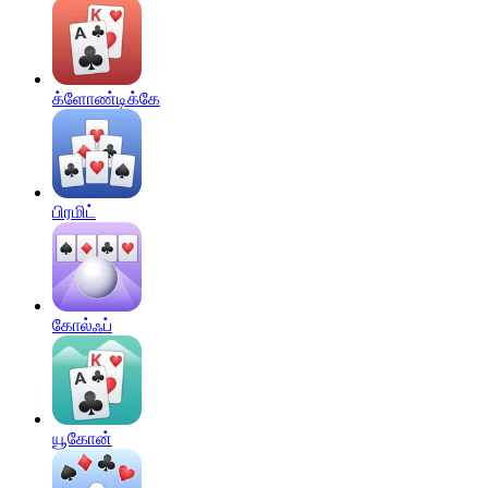
க்ளோண்டிக்கே
பிரமிட்
கோல்ஃப்
யூகோன்