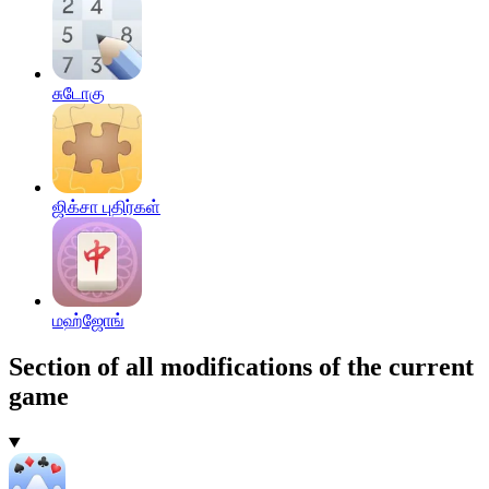
சுடோகு
ஜிக்சா புதிர்கள்
மஹ்ஜோங்
Section of all modifications of the current
game