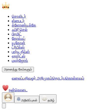
சொலிடர்
ஸ்பைடர்
க்ளோண்டிக்கே
ஃபிரீ செல்
பிரமிட்
கோல்ஃப்
யூகோன்
ட்ரிபீக்ஸ்
பார்டி தீவ்ஸ்
ஹார்ட்ஸ்
மஹ்ஜோங்
அனைத்து கேம்களும்
வலைப்பதிவு
ஓர் அறிமுகம்
தொடர்புகொள்ளவும்
நன்கொடை
அறிவிப்புகள்
தமிழ்