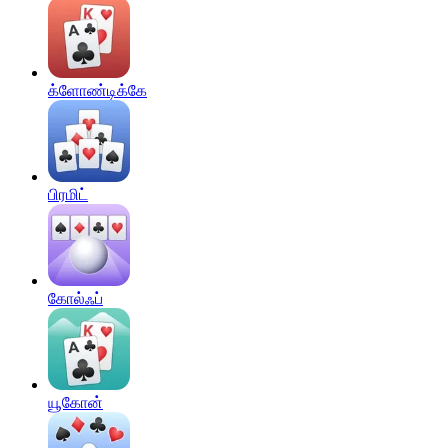
க்ளோண்டிக்கே
பிரமிட்
கோல்ஃப்
யூகோன்