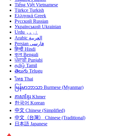
Tiếng Việt
Vietnamese
Türkçe
Turkish
Ελληνικά
Greek
Русский
Russian
Український
Ukrainian
Urdu
اردو
Arabic
العربية
Persian
فارسی
हिन्दी
Hindi
বাংলা
Bengali
ਪੰਜਾਬੀ
Punjabi
தமிழ்
Tamil
తెలుగు
Telugu
ไทย
Thai
မြန်မာဘာသာ
Burmese (Myanmar)
ភាសាខ្មែរ
Khmer
한국어
Korean
中文
Chinese (Simplified)
中文（台灣）
Chinese (Traditional)
日本語
Japanese