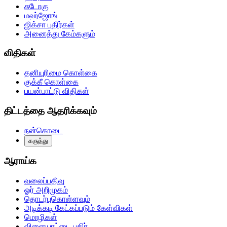
சுடோகு
மஹ்ஜோங்
ஜிக்சா புதிர்கள்
அனைத்து கேம்களும்
விதிகள்
தனியுரிமை கொள்கை
குக்கீ கொள்கை
பயன்பாட்டு விதிகள்
திட்டத்தை ஆதரிக்கவும்
நன்கொடை
கருத்து
ஆராய்க
வலைப்பதிவு
ஓர் அறிமுகம்
தொடர்புகொள்ளவும்
அடிக்கடி கேட்கப்படும் கேள்விகள்
மொழிகள்
விளையாட்டை பகிர்