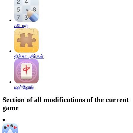
சுடோகு
ஜிக்சா புதிர்கள்
மஹ்ஜோங்
Section of all modifications of the current
game