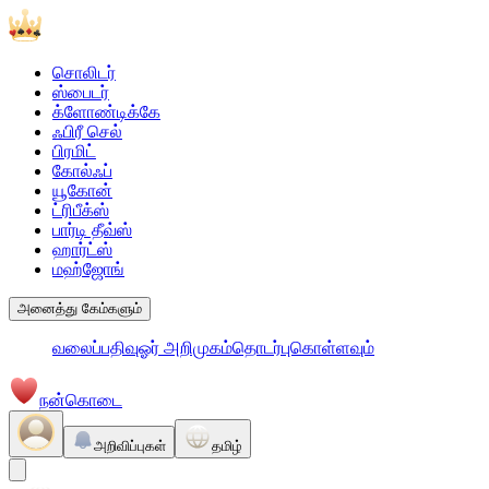
சொலிடர்
ஸ்பைடர்
க்ளோண்டிக்கே
ஃபிரீ செல்
பிரமிட்
கோல்ஃப்
யூகோன்
ட்ரிபீக்ஸ்
பார்டி தீவ்ஸ்
ஹார்ட்ஸ்
மஹ்ஜோங்
அனைத்து கேம்களும்
வலைப்பதிவு
ஓர் அறிமுகம்
தொடர்புகொள்ளவும்
நன்கொடை
அறிவிப்புகள்
தமிழ்