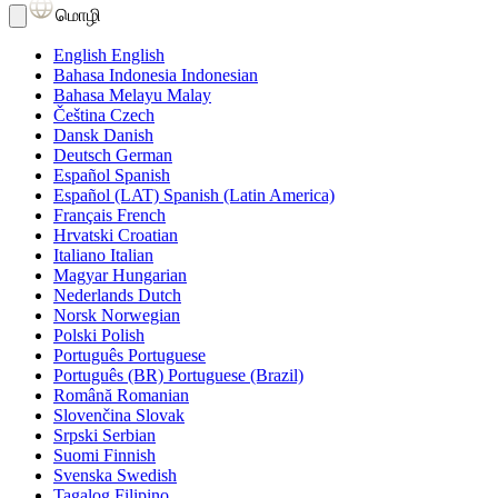
மொழி
English
English
Bahasa Indonesia
Indonesian
Bahasa Melayu
Malay
Čeština
Czech
Dansk
Danish
Deutsch
German
Español
Spanish
Español (LAT)
Spanish (Latin America)
Français
French
Hrvatski
Croatian
Italiano
Italian
Magyar
Hungarian
Nederlands
Dutch
Norsk
Norwegian
Polski
Polish
Português
Portuguese
Português (BR)
Portuguese (Brazil)
Română
Romanian
Slovenčina
Slovak
Srpski
Serbian
Suomi
Finnish
Svenska
Swedish
Tagalog
Filipino