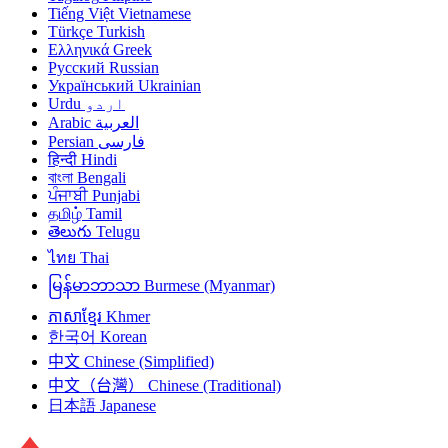
Tiếng Việt
Vietnamese
Türkçe
Turkish
Ελληνικά
Greek
Русский
Russian
Український
Ukrainian
Urdu
اردو
Arabic
العربية
Persian
فارسی
हिन्दी
Hindi
বাংলা
Bengali
ਪੰਜਾਬੀ
Punjabi
தமிழ்
Tamil
తెలుగు
Telugu
ไทย
Thai
မြန်မာဘာသာ
Burmese (Myanmar)
ភាសាខ្មែរ
Khmer
한국어
Korean
中文
Chinese (Simplified)
中文（台灣）
Chinese (Traditional)
日本語
Japanese