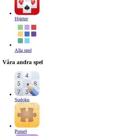
Hjärter
Alla spel
Våra andra spel
Sudoku
Pussel