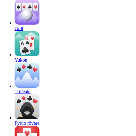
Golf
Yukon
TriPeaks
Fyrtio rövare