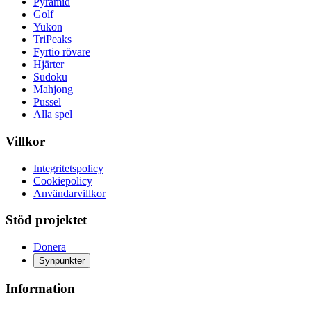
Pyramid
Golf
Yukon
TriPeaks
Fyrtio rövare
Hjärter
Sudoku
Mahjong
Pussel
Alla spel
Villkor
Integritetspolicy
Cookiepolicy
Användarvillkor
Stöd projektet
Donera
Synpunkter
Information