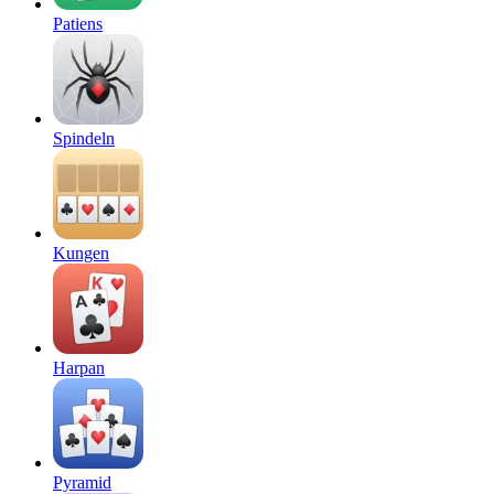
Patiens
Spindeln
Kungen
Harpan
Pyramid