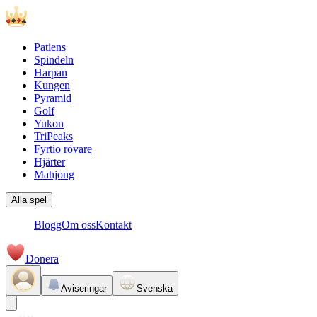
Patiens
Spindeln
Harpan
Kungen
Pyramid
Golf
Yukon
TriPeaks
Fyrtio rövare
Hjärter
Mahjong
Alla spel
Blogg
Om oss
Kontakt
Donera
Aviseringar
Svenska