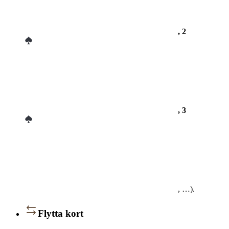
, 2
, 3
, …).
Flytta kort