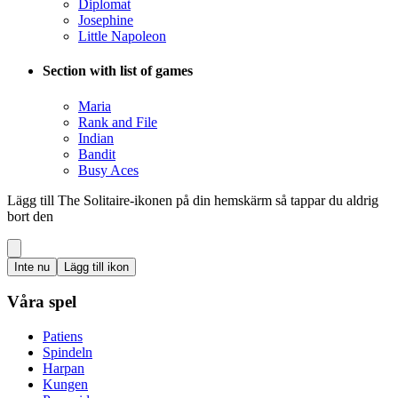
Diplomat
Josephine
Little Napoleon
Section with list of games
Maria
Rank and File
Indian
Bandit
Busy Aces
Lägg till The Solitaire-ikonen på din hemskärm så tappar du aldrig
bort den
Inte nu
Lägg till ikon
Våra spel
Patiens
Spindeln
Harpan
Kungen