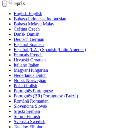
Språk
English
English
Bahasa Indonesia
Indonesian
Bahasa Melayu
Malay
Čeština
Czech
Dansk
Danish
Deutsch
German
Español
Spanish
Español (LAT)
Spanish (Latin America)
Français
French
Hrvatski
Croatian
Italiano
Italian
Magyar
Hungarian
Nederlands
Dutch
Norsk
Norwegian
Polski
Polish
Português
Portuguese
Português (BR)
Portuguese (Brazil)
Română
Romanian
Slovenčina
Slovak
Srpski
Serbian
Suomi
Finnish
Svenska
Swedish
Tagalog
Filipino