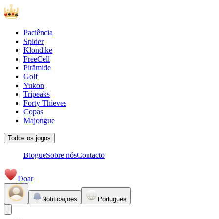
Paciência
Spider
Klondike
FreeCell
Pirâmide
Golf
Yukon
Tripeaks
Forty Thieves
Copas
Majongue
Todos os jogos
Blogue
Sobre nós
Contacto
Doar
Notificações
Português