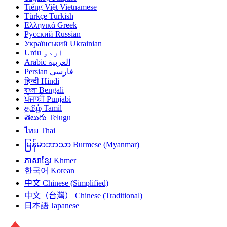
Tiếng Việt
Vietnamese
Türkçe
Turkish
Ελληνικά
Greek
Русский
Russian
Український
Ukrainian
Urdu
اردو
Arabic
العربية
Persian
فارسی
हिन्दी
Hindi
বাংলা
Bengali
ਪੰਜਾਬੀ
Punjabi
தமிழ்
Tamil
తెలుగు
Telugu
ไทย
Thai
မြန်မာဘာသာ
Burmese (Myanmar)
ភាសាខ្មែរ
Khmer
한국어
Korean
中文
Chinese (Simplified)
中文（台灣）
Chinese (Traditional)
日本語
Japanese