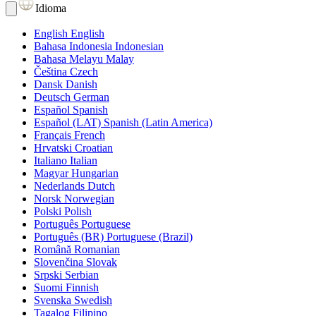
Idioma
English
English
Bahasa Indonesia
Indonesian
Bahasa Melayu
Malay
Čeština
Czech
Dansk
Danish
Deutsch
German
Español
Spanish
Español (LAT)
Spanish (Latin America)
Français
French
Hrvatski
Croatian
Italiano
Italian
Magyar
Hungarian
Nederlands
Dutch
Norsk
Norwegian
Polski
Polish
Português
Portuguese
Português (BR)
Portuguese (Brazil)
Română
Romanian
Slovenčina
Slovak
Srpski
Serbian
Suomi
Finnish
Svenska
Swedish
Tagalog
Filipino