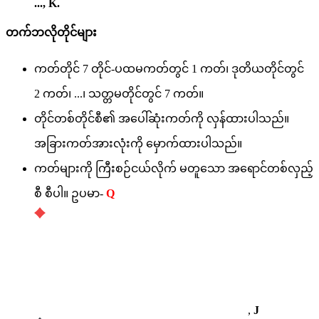
..., K.
တက်ဘလိုတိုင်များ
ကတ်တိုင် 7 တိုင်-ပထမကတ်တွင် 1 ကတ်၊ ဒုတိယတိုင်တွင်
2 ကတ်၊ ...၊ သတ္တမတိုင်တွင် 7 ကတ်။
တိုင်တစ်တိုင်စီ၏ အပေါ်ဆုံးကတ်ကို လှန်ထားပါသည်။
အခြားကတ်အားလုံးကို မှောက်ထားပါသည်။
ကတ်များကို ကြီးစဉ်ငယ်လိုက် မတူသော အရောင်တစ်လှည့်
စီ စီပါ။ ဥပမာ-
Q
,
J