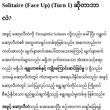
Solitaire (Face Up) (Turn 1) ဆိုတာဘာ
လဲ?
အဖွင့် ဆော့လီတဲကို Thoughtful Solitaire လို့လည်း ခေါ်ပြီး ဂန္ထဝင်
ဆော့လီတဲ၏ အထူးဗားရှင်းတစ်ခုဖြစ်သည်။ အစကတည်းက
ကတ်အားလုံး မျက်နှာဖက်အပေါ်ထားသောကြောင့် မျက်နှာဖက်
အောက်ကတ်များလည်း မရှိဘဲ ဝှက်ထားသော အံအားသင့်စရာ
လည်း မရှိပါ၊
ဗျူဟာစစ်နှင့် ကျိုးကြောင်းဆင်ခြင်မှု
ပဲ ရှိသည်။
သာမန် ဆော့လီတဲတွင် ကံတရားက အရေးပါနိုင်သော်လည်း အဖွင့်
ဆော့လီတဲတွင် သင်ပြုလုပ်သည့် ရွှေ့ချက်တိုင်းသည် ကြိုတင်
စီစဉ်နိုင်သော ရည်ရွယ်ချက်ရှိသည့် ရွေးချယ်မှုတစ်ခု ဖြစ်သည်။
အဖွင့် ဆော့လီတဲ
သည် အေးဆေးပြီး စဉ်းစားကာ ဖျော်ဖြေရန်