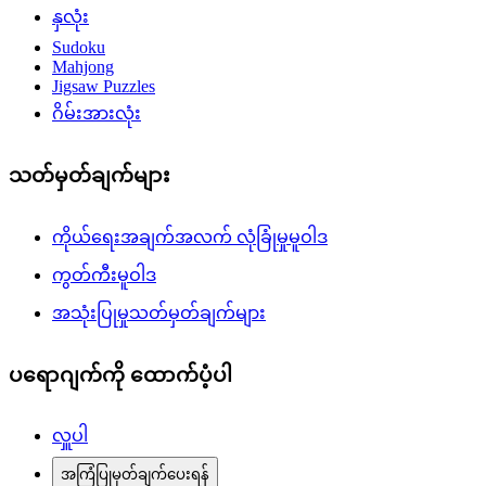
နှလုံး
Sudoku
Mahjong
Jigsaw Puzzles
ဂိမ်းအားလုံး
သတ်မှတ်ချက်များ
ကိုယ်ရေးအချက်အလက် လုံခြုံမှုမူဝါဒ
ကွတ်ကီးမူဝါဒ
အသုံးပြုမှုသတ်မှတ်ချက်များ
ပရောဂျက်ကို ထောက်ပံ့ပါ
လှူပါ
အကြံပြုမှတ်ချက်ပေးရန်