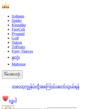
Solitaire
Spider
Klondike
FreeCell
Pyramid
Golf
Yukon
TriPeaks
Forty Thieves
နှလုံး
Mahjong
ဂိမ်းအားလုံး
ဘလော့
ကျွန်ုပ်တို့အကြောင်း
ဆက်သွယ်ရန်
လှူပါ