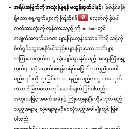
အရိပ်အမြွက်ကို အသုံးပြုရန် မတွန့်ဆုတ်ပါနှင့်။
ဖြစ်နိုင်ခြေ
ရှိသော ရွှေ့ကွက်များကို ကြည့်ရန်
ခလုတ်ကို နှိပ်ပါ။
ကတ်အားလုံးကို လှန်ထားသည့် ဤ Solitaire တွင်
အချက်အလက်ပမာဏ များပြားလွန်းသောကြောင့် သင့်ကို
စိတ်ရှုပ်ထွေးစေနိုင်ပါသည်။ များပြားသော ကတ်များ
အကြား အလွယ်တကူ လွဲချော်သွားနိုင်သည့် အရေးကြီးရွှေ့
ကွက်များကို မလွတ်စေရန်အရိပ်အမြွက်က ကူညီပေးပါ
မည်။ ၎င်းကို သုံးခြင်းက အားနည်းသည့်လက္ခဏာမဟုတ်
ဘဲ ထက်မြက်သော လုပ်ဆောင်ချက် ဖြစ်ပါသည်။
အထူးသဖြင့် အခက်အခဲနှင့် ကြုံတွေ့ရချိန် သို့မဟုတ် မည်
သည့်အရာမျှ လွဲချော်မှုမရှိစေလိုသည့်အခါမျိုးတွင် ဖြစ်
ပါသည်။