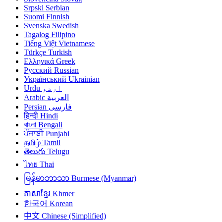
Srpski
Serbian
Suomi
Finnish
Svenska
Swedish
Tagalog
Filipino
Tiếng Việt
Vietnamese
Türkçe
Turkish
Ελληνικά
Greek
Русский
Russian
Український
Ukrainian
Urdu
اردو
Arabic
العربية
Persian
فارسی
हिन्दी
Hindi
বাংলা
Bengali
ਪੰਜਾਬੀ
Punjabi
தமிழ்
Tamil
తెలుగు
Telugu
ไทย
Thai
မြန်မာဘာသာ
Burmese (Myanmar)
ភាសាខ្មែរ
Khmer
한국어
Korean
中文
Chinese (Simplified)