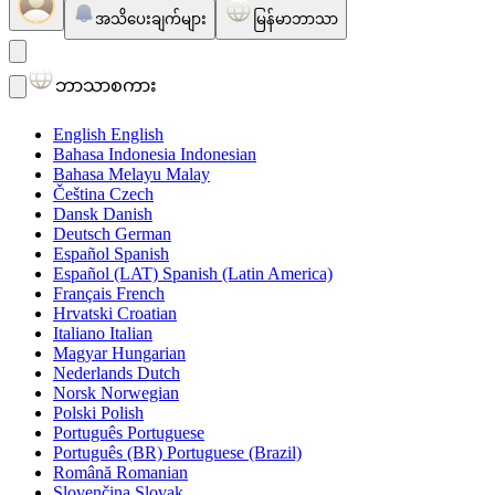
အသိပေးချက်များ
မြန်မာဘာသာ
ဘာသာစကား
English
English
Bahasa Indonesia
Indonesian
Bahasa Melayu
Malay
Čeština
Czech
Dansk
Danish
Deutsch
German
Español
Spanish
Español (LAT)
Spanish (Latin America)
Français
French
Hrvatski
Croatian
Italiano
Italian
Magyar
Hungarian
Nederlands
Dutch
Norsk
Norwegian
Polski
Polish
Português
Portuguese
Português (BR)
Portuguese (Brazil)
Română
Romanian
Slovenčina
Slovak