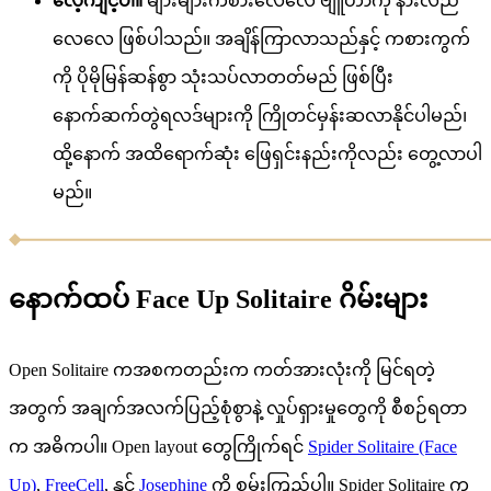
လေ့ကျင့်ပါ။
များများကစားလေလေ ဗျူဟာကို နားလည်
လေလေ ဖြစ်ပါသည်။ အချိန်ကြာလာသည်နှင့် ကစားကွက်
ကို ပိုမိုမြန်ဆန်စွာ သုံးသပ်လာတတ်မည် ဖြစ်ပြီး
နောက်ဆက်တွဲရလဒ်များကို ကြိုတင်မှန်းဆလာနိုင်ပါမည်၊
ထို့နောက် အထိရောက်ဆုံး ဖြေရှင်းနည်းကိုလည်း တွေ့လာပါ
မည်။
နောက်ထပ် Face Up Solitaire ဂိမ်းများ
Open Solitaire ကအစကတည်းက ကတ်အားလုံးကို မြင်ရတဲ့
အတွက် အချက်အလက်ပြည့်စုံစွာနဲ့ လှုပ်ရှားမှုတွေကို စီစဉ်ရတာ
က အဓိကပါ။ Open layout တွေကြိုက်ရင်
Spider Solitaire (Face
Up)
,
FreeCell
, နှင့်
Josephine
ကို စမ်းကြည့်ပါ။ Spider Solitaire က