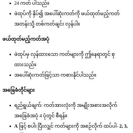
24 ကတ် ပါသည်။
ဖဲထုပ်ကို နှိပ်၍ အပေါ်ဆုံးကတ်ကို ဖယ်ထုတ်မည့်ကတ်
အတန်းသို့ တစ်ကတ်ချင်း လှန်ပါ။
ဖယ်ထုတ်မည့်ကတ်အပုံ
ဖဲထုပ်မှ လှန်ထားသော ကတ်များကို ဤနေရာတွင် စု
ထားသည်။
အပေါ်ဆုံးကတ်ဖြင့်သာ ကစားနိုင်ပါသည်။
အခြေခံတိုင်များ
ရည်ရွယ်ချက်: ကတ်အားလုံးကို အမျိုးအစားအလိုက်
အခြေခံအပုံ 4 ပုံတွင် စီရန်။
A
ဖြင့် စပါ၊ ပြီးလျှင် ကတ်များကို အစဉ်လိုက် ထပ်ပါ-
2, 3,