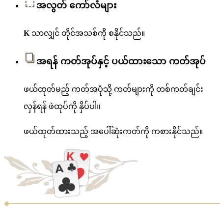
အလွတ် ကော်လံများ
K
သာလျှင် တိုင်အသစ်ကို စနိုင်သည်။
အရန် ကတ်အုပ်နှင့် ပယ်ထားသော ကတ်အုပ်
ဖယ်ထုတ်မည့် ကတ်အပုံသို့ ကတ်များကို တစ်ကတ်ချင်း
လှန်ရန် ဖဲထုပ်ကို နှိပ်ပါ။
ဖယ်ထုတ်ထားသည့် အပေါ်ဆုံးကတ်ကို ကစားနိုင်သည်။