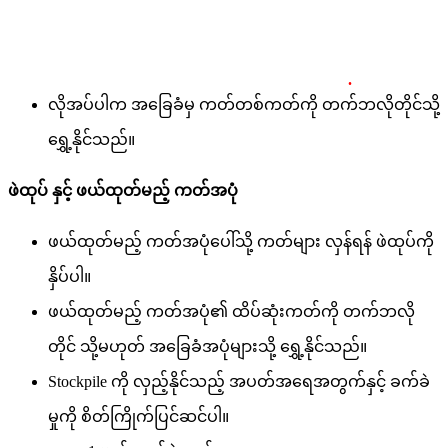
.
လိုအပ်ပါက အခြေခံမှ ကတ်တစ်ကတ်ကို တက်ဘလိုတိုင်သို့
ရွှေ့နိုင်သည်။
ဖဲထုပ် နှင့် ဖယ်ထုတ်မည့် ကတ်အပုံ
ဖယ်ထုတ်မည့် ကတ်အပုံပေါ်သို့ ကတ်များ လှန်ရန် ဖဲထုပ်ကို
နှိပ်ပါ။
ဖယ်ထုတ်မည့် ကတ်အပုံ၏ ထိပ်ဆုံးကတ်ကို တက်ဘလို
တိုင် သို့မဟုတ် အခြေခံအပုံများသို့ ရွှေ့နိုင်သည်။
Stockpile ကို လှည့်နိုင်သည့် အပတ်အရေအတွက်နှင့် ခက်ခဲ
မှုကို စိတ်ကြိုက်ပြင်ဆင်ပါ။