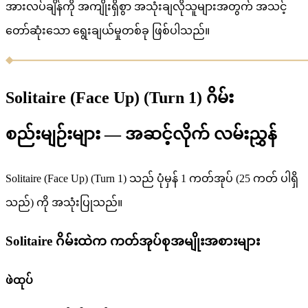
အားလပ်ချိန်ကို အကျိုးရှိစွာ အသုံးချလိုသူများအတွက် အသင့်
တော်ဆုံးသော ရွေးချယ်မှုတစ်ခု ဖြစ်ပါသည်။
Solitaire (Face Up) (Turn 1) ဂိမ်း
စည်းမျဉ်းများ — အဆင့်လိုက် လမ်းညွှန်
Solitaire (Face Up) (Turn 1) သည် ပုံမှန် 1 ကတ်အုပ် (25 ကတ် ပါရှိ
သည်) ကို အသုံးပြုသည်။
Solitaire ဂိမ်းထဲက ကတ်အုပ်စုအမျိုးအစားများ
ဖဲထုပ်