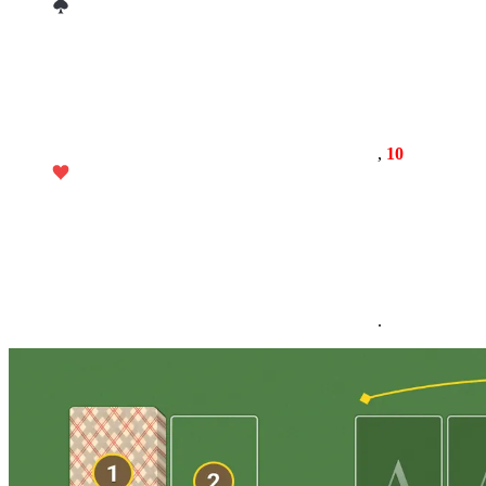
,
10
.