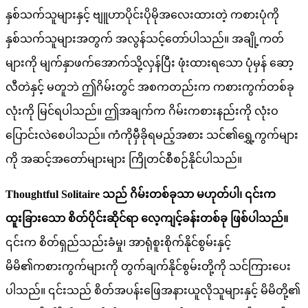
နှစ်သက်သူများနှင့် ဗျူဟာပိုင်းပိုမိုအလေးထားတဲ့ ကစားပုံကို
နှစ်သက်သူများအတွက် အလွန်သင့်တော်ပါသည်။ အချို့ကတ်
များကို မျက်နှာဖက်အောက်သို့လှန်ပြီး ဖုံးထားရသော ပုံမှန် ဆော့
လီတဲနှင့် မတူဘဲ ဤဂိမ်းတွင် အစကတည်းက ကစားကွက်တစ်ခု
လုံးကို မြင်ရပါသည်။ ဤအချက်က ဂိမ်းကစားနည်းကို လုံးဝ
ပြောင်းလဲစေပါသည်။ ကံကိုမှီခိုရမည့်အစား သင်၏ရွှေ့ကွက်များ
ကို အဆင့်အတော်များများ ကြိုတင်စီစဉ်နိုင်ပါသည်။
Thoughtful Solitaire သည် ဂိမ်းတစ်ခုသာ မဟုတ်ပါ၊ ၎င်းက
ထူးခြားသော စိတ်ပိုင်းဆိုင်ရာ လေ့ကျင့်ခန်းတစ်ခု ဖြစ်ပါသည်။
၎င်းက စိတ်ရှည်သည်းခံမှု၊ အာရုံစူးစိုက်နိုင်စွမ်းနှင့်
မိမိ၏ကစားကွက်များကို တွက်ချက်နိုင်စွမ်းတို့ကို သင်ကြားပေး
ပါသည်။ ၎င်းသည် စိတ်အပန်းဖြေအနားယူလိုသူများနှင့် မိမိတို့၏