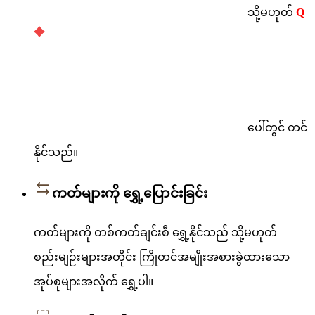
သို့မဟုတ်
Q
ပေါ်တွင် တင်
နိုင်သည်။
ကတ်များကို ရွှေ့ပြောင်းခြင်း
ကတ်များကို တစ်ကတ်ချင်းစီ ရွှေ့နိုင်သည် သို့မဟုတ်
စည်းမျဉ်းများအတိုင်း ကြိုတင်အမျိုးအစားခွဲထားသော
အုပ်စုများအလိုက် ရွှေ့ပါ။