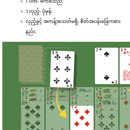
1 ပတ်- ခက်ခဲသည်;
3 လှည့်- ပုံမှန်;
လှည့်ခွင့် အကန့်အသတ်မရှိ- စိတ်အပန်းဖြေကစား
နည်း;