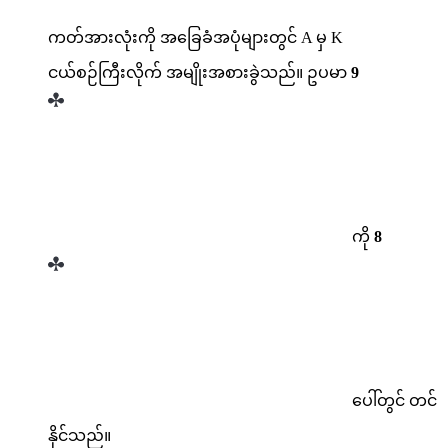
ကတ်အားလုံးကို အခြေခံအပုံများတွင် A မှ K
ငယ်စဉ်ကြီးလိုက် အမျိုးအစားခွဲသည်။ ဥပမာ
9
ကို
8
ပေါ်တွင် တင်
နိုင်သည်။