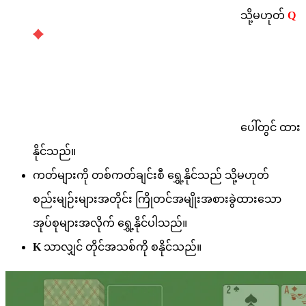
သို့မဟုတ်
Q
ပေါ်တွင် ထား
နိုင်သည်။
ကတ်များကို တစ်ကတ်ချင်းစီ ရွှေ့နိုင်သည် သို့မဟုတ်
စည်းမျဉ်းများအတိုင်း ကြိုတင်အမျိုးအစားခွဲထားသော
အုပ်စုများအလိုက် ရွှေ့နိုင်ပါသည်။
K
သာလျှင် တိုင်အသစ်ကို စနိုင်သည်။