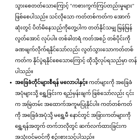
သွားစေတတ်သောကြောင့် "ကစားကွက်ကြပ်တည်းမှုများ"
ဖြစ်စေပါသည်။ သင်လိုသော ကတ်တစ်ကတ်က အောက်
ဆုံးတွင် ပိတ်မိနေသည်ကိုတွေ့ပါက တတ်နိုင်သမျှ မြန်မြန်
လွတ်အောင် လုပ်ပါ။ တစ်ခါတရံ ကတ်အစဉ် တစ်ပိုင်းကို
ခဏဖျက်လိုက်ရနိုင်သော်လည်း လွတ်သွားသောကတ်တစ်
ကတ်က နိုင်ပွဲရနိုင်စေသောကြောင့် ထိုသို့လုပ်ရသည်မှာ တန်
ပါသည်။
အခြေခံတိုင်များစီရန် မလောပါနှင့်။
ကတ်များကို အခြေခံ
အပုံများသို့ ရွှေ့ခြင်းက ရည်မှန်းချက် ဖြစ်သော်လည်း ၎င်း
က အမြဲတမ်း အထောက်အကူမပြုနိုင်ပါ။ ကတ်တစ်ကတ်
ကို အခြေခံအပုံသို့ မရွှေ့မီ နောင်တွင် အခြားကတ်များကို
ရွှေ့ရန်အတွက် တက်ဘလိုတွင် ဆက်လက်ထားခြင်းက
အသုံးဝင်မဝင်ကို စဥ်းစားသင့်ပါသည်။