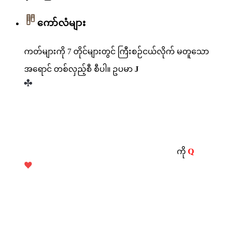
ကော်လံများ
ကတ်များကို 7 တိုင်များတွင် ကြီးစဉ်ငယ်လိုက် မတူသော
အရောင် တစ်လှည့်စီ စီပါ။ ဥပမာ
J
ကို
Q