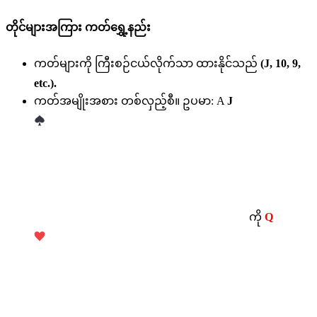
တိုင်များအကြား ကတ်ရွှေ့နည်း
ကတ်များကို ကြီးစဉ်ငယ်လိုက်သာ ထားနိုင်သည်
(J, 10, 9,
etc.).
ကတ်အမျိုးအစား တစ်လှည့်စီ။ ဥပမာ: A
J
ကို
Q