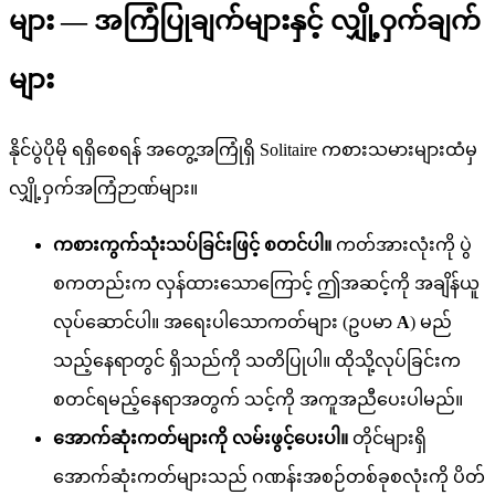
များ — အကြံပြုချက်များနှင့် လျှို့ဝှက်ချက်
များ
နိုင်ပွဲပိုမို ရရှိစေရန် အတွေ့အကြုံရှိ Solitaire ကစားသမားများထံမှ
လျှို့ဝှက်အကြံဉာဏ်များ။
ကစားကွက်သုံးသပ်ခြင်းဖြင့် စတင်ပါ။
ကတ်အားလုံးကို ပွဲ
စကတည်းက လှန်ထားသောကြောင့် ဤအဆင့်ကို အချိန်ယူ
လုပ်ဆောင်ပါ။ အရေးပါသောကတ်များ (ဥပမာ
A
) မည်
သည့်နေရာတွင် ရှိသည်ကို သတိပြုပါ။ ထိုသို့လုပ်ခြင်းက
စတင်ရမည့်နေရာအတွက် သင့်ကို အကူအညီပေးပါမည်။
အောက်ဆုံးကတ်များကို လမ်းဖွင့်ပေးပါ။
တိုင်များရှိ
အောက်ဆုံးကတ်များသည် ဂဏန်းအစဉ်တစ်ခုစလုံးကို ပိတ်