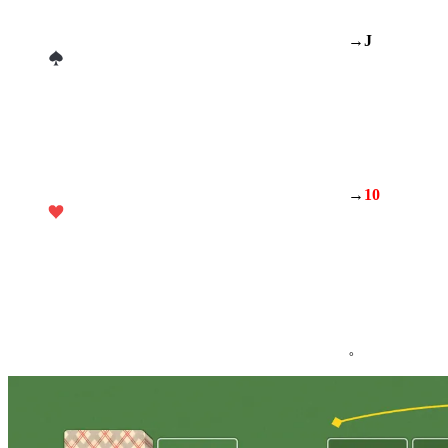
→
J
→
10
。