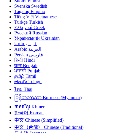
Suomi
Finnish
Svenska
Swedish
Tagalog
Filipino
Tiếng Việt
Vietnamese
Türkçe
Turkish
Ελληνικά
Greek
Русский
Russian
Український
Ukrainian
Urdu
اردو
Arabic
العربية
Persian
فارسی
हिन्दी
Hindi
বাংলা
Bengali
ਪੰਜਾਬੀ
Punjabi
தமிழ்
Tamil
తెలుగు
Telugu
ไทย
Thai
မြန်မာဘာသာ
Burmese (Myanmar)
ភាសាខ្មែរ
Khmer
한국어
Korean
中文
Chinese (Simplified)
中文（台灣）
Chinese (Traditional)