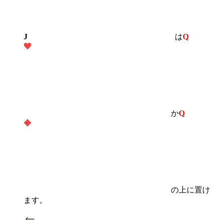
J
は
Q
か
Q
の上に置け
ます。