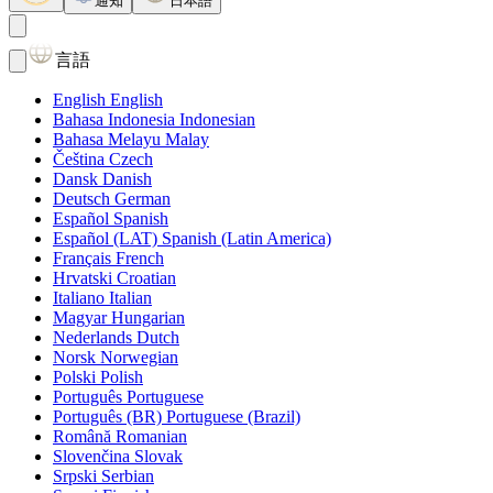
通知
日本語
言語
English
English
Bahasa Indonesia
Indonesian
Bahasa Melayu
Malay
Čeština
Czech
Dansk
Danish
Deutsch
German
Español
Spanish
Español (LAT)
Spanish (Latin America)
Français
French
Hrvatski
Croatian
Italiano
Italian
Magyar
Hungarian
Nederlands
Dutch
Norsk
Norwegian
Polski
Polish
Português
Portuguese
Português (BR)
Portuguese (Brazil)
Română
Romanian
Slovenčina
Slovak
Srpski
Serbian