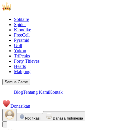
Solitaire
Spider
Klondike
FreeCell
Pyramid
Golf
Yukon
TriPeaks
Forty Thieves
Hearts
Mahjong
Semua Game
Blog
Tentang Kami
Kontak
Donasikan
Notifikasi
Bahasa Indonesia