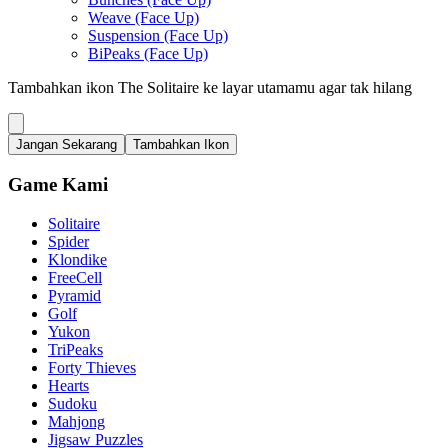
Weave (Face Up)
Suspension (Face Up)
BiPeaks (Face Up)
Tambahkan ikon The Solitaire ke layar utamamu agar tak hilang
Jangan Sekarang
Tambahkan Ikon
Game Kami
Solitaire
Spider
Klondike
FreeCell
Pyramid
Golf
Yukon
TriPeaks
Forty Thieves
Hearts
Sudoku
Mahjong
Jigsaw Puzzles