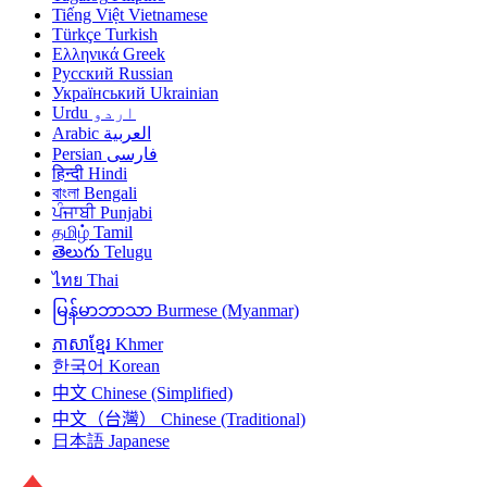
Tiếng Việt
Vietnamese
Türkçe
Turkish
Ελληνικά
Greek
Русский
Russian
Український
Ukrainian
Urdu
اردو
Arabic
العربية
Persian
فارسی
हिन्दी
Hindi
বাংলা
Bengali
ਪੰਜਾਬੀ
Punjabi
தமிழ்
Tamil
తెలుగు
Telugu
ไทย
Thai
မြန်မာဘာသာ
Burmese (Myanmar)
ភាសាខ្មែរ
Khmer
한국어
Korean
中文
Chinese (Simplified)
中文（台灣）
Chinese (Traditional)
日本語
Japanese