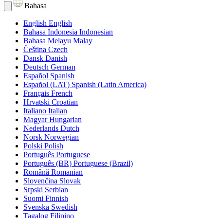
Bahasa
English
English
Bahasa Indonesia
Indonesian
Bahasa Melayu
Malay
Čeština
Czech
Dansk
Danish
Deutsch
German
Español
Spanish
Español (LAT)
Spanish (Latin America)
Français
French
Hrvatski
Croatian
Italiano
Italian
Magyar
Hungarian
Nederlands
Dutch
Norsk
Norwegian
Polski
Polish
Português
Portuguese
Português (BR)
Portuguese (Brazil)
Română
Romanian
Slovenčina
Slovak
Srpski
Serbian
Suomi
Finnish
Svenska
Swedish
Tagalog
Filipino