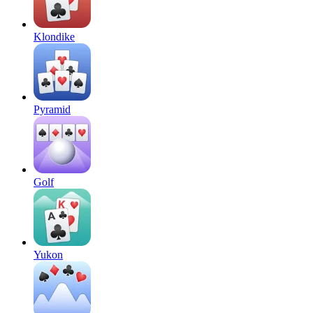
Klondike
Pyramid
Golf
Yukon