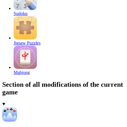
Sudoku
Jigsaw Puzzles
Mahjong
Section of all modifications of the current
game