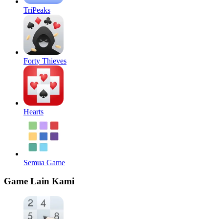
TriPeaks
Forty Thieves
Hearts
Semua Game
Game Lain Kami