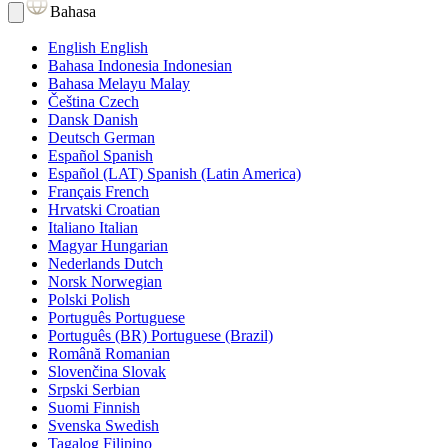
Bahasa
English
English
Bahasa Indonesia
Indonesian
Bahasa Melayu
Malay
Čeština
Czech
Dansk
Danish
Deutsch
German
Español
Spanish
Español (LAT)
Spanish (Latin America)
Français
French
Hrvatski
Croatian
Italiano
Italian
Magyar
Hungarian
Nederlands
Dutch
Norsk
Norwegian
Polski
Polish
Português
Portuguese
Português (BR)
Portuguese (Brazil)
Română
Romanian
Slovenčina
Slovak
Srpski
Serbian
Suomi
Finnish
Svenska
Swedish
Tagalog
Filipino