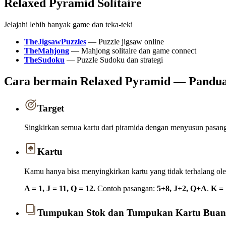
Relaxed Pyramid Solitaire
Jelajahi lebih banyak game dan teka-teki
TheJigsawPuzzles
—
Puzzle jigsaw online
TheMahjong
—
Mahjong solitaire dan game connect
TheSudoku
—
Puzzle Sudoku dan strategi
Cara bermain Relaxed Pyramid — Pandu
Target
Singkirkan semua kartu dari piramida dengan menyusun pasan
Kartu
Kamu hanya bisa menyingkirkan kartu yang tidak terhalang oleh
A = 1, J = 11, Q = 12.
Contoh pasangan:
5+8, J+2, Q+A
.
K = 
Tumpukan Stok dan Tumpukan Kartu Bua