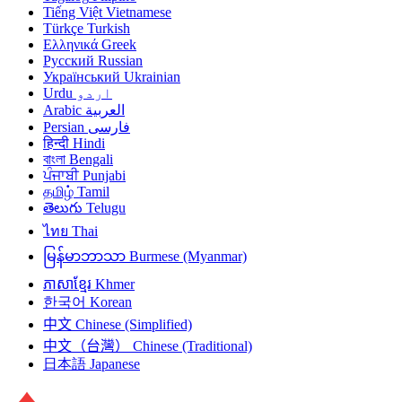
Tiếng Việt
Vietnamese
Türkçe
Turkish
Ελληνικά
Greek
Русский
Russian
Український
Ukrainian
Urdu
اردو
Arabic
العربية
Persian
فارسی
हिन्दी
Hindi
বাংলা
Bengali
ਪੰਜਾਬੀ
Punjabi
தமிழ்
Tamil
తెలుగు
Telugu
ไทย
Thai
မြန်မာဘာသာ
Burmese (Myanmar)
ភាសាខ្មែរ
Khmer
한국어
Korean
中文
Chinese (Simplified)
中文（台灣）
Chinese (Traditional)
日本語
Japanese