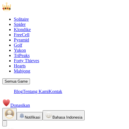
Solitaire
Spider
Klondike
FreeCell
Pyramid
Golf
Yukon
TriPeaks
Forty Thieves
Hearts
Mahjong
Semua Game
Blog
Tentang Kami
Kontak
Donasikan
Notifikasi
Bahasa Indonesia