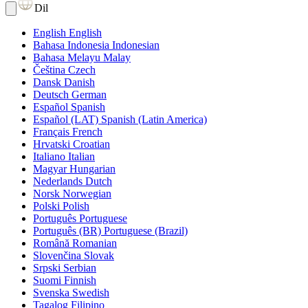
Dil
English
English
Bahasa Indonesia
Indonesian
Bahasa Melayu
Malay
Čeština
Czech
Dansk
Danish
Deutsch
German
Español
Spanish
Español (LAT)
Spanish (Latin America)
Français
French
Hrvatski
Croatian
Italiano
Italian
Magyar
Hungarian
Nederlands
Dutch
Norsk
Norwegian
Polski
Polish
Português
Portuguese
Português (BR)
Portuguese (Brazil)
Română
Romanian
Slovenčina
Slovak
Srpski
Serbian
Suomi
Finnish
Svenska
Swedish
Tagalog
Filipino