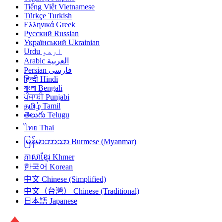
Tiếng Việt
Vietnamese
Türkçe
Turkish
Ελληνικά
Greek
Русский
Russian
Український
Ukrainian
Urdu
اردو
Arabic
العربية
Persian
فارسی
हिन्दी
Hindi
বাংলা
Bengali
ਪੰਜਾਬੀ
Punjabi
தமிழ்
Tamil
తెలుగు
Telugu
ไทย
Thai
မြန်မာဘာသာ
Burmese (Myanmar)
ភាសាខ្មែរ
Khmer
한국어
Korean
中文
Chinese (Simplified)
中文（台灣）
Chinese (Traditional)
日本語
Japanese