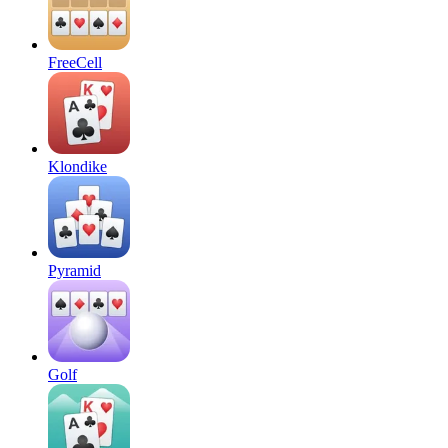
FreeCell
Klondike
Pyramid
Golf