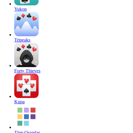
Yukon
Tripeaks
Forty Thieves
Kupa
Tüm Oyunlar