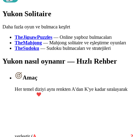
Yukon Solitaire
Daha fazla oyun ve bulmaca keşfet
TheJigsawPuzzles
—
Online yapboz bulmacaları
TheMahjong
—
Mahjong solitaire ve eşleştirme oyunları
TheSudoku
—
Sudoku bulmacaları ve stratejileri
Yukon nasıl oynanır — Hızlı Rehber
Amaç
Her temel diziyi aynı renkten A'dan K'ye kadar sıralayarak
yerleştir (
A
,
2