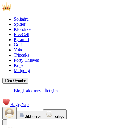
Solitaire
Spider
Klondike
FreeCell
Pyramid
Golf
Yukon
Tripeaks
Forty Thieves
Kupa
Mahjong
Tüm Oyunlar
Blog
Hakkımızda
İletişim
Bağış Yap
Bildirimler
Türkçe