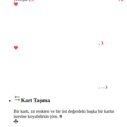
,
3
, …).
Kart Taşıma
Bir kartı, zıt renkten ve bir üst değerdeki başka bir kartın
üzerine koyabilirsin (örn.
9