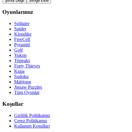
Şimdi Değil
Simge Ekle
Oyunlarımız
Solitaire
Spider
Klondike
FreeCell
Pyramid
Golf
Yukon
Tripeaks
Forty Thieves
Kupa
Sudoku
Mahjong
Jigsaw Puzzles
Tüm Oyunlar
Koşullar
Gizlilik Politikamız
Çerez Politikamız
Kullanım Koşulları