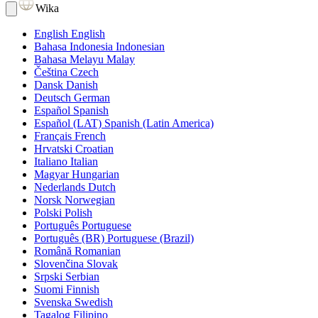
Wika
English
English
Bahasa Indonesia
Indonesian
Bahasa Melayu
Malay
Čeština
Czech
Dansk
Danish
Deutsch
German
Español
Spanish
Español (LAT)
Spanish (Latin America)
Français
French
Hrvatski
Croatian
Italiano
Italian
Magyar
Hungarian
Nederlands
Dutch
Norsk
Norwegian
Polski
Polish
Português
Portuguese
Português (BR)
Portuguese (Brazil)
Română
Romanian
Slovenčina
Slovak
Srpski
Serbian
Suomi
Finnish
Svenska
Swedish
Tagalog
Filipino