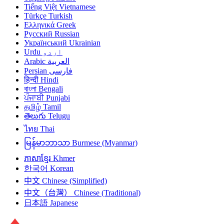
Tiếng Việt
Vietnamese
Türkçe
Turkish
Ελληνικά
Greek
Русский
Russian
Український
Ukrainian
Urdu
اردو
Arabic
العربية
Persian
فارسی
हिन्दी
Hindi
বাংলা
Bengali
ਪੰਜਾਬੀ
Punjabi
தமிழ்
Tamil
తెలుగు
Telugu
ไทย
Thai
မြန်မာဘာသာ
Burmese (Myanmar)
ភាសាខ្មែរ
Khmer
한국어
Korean
中文
Chinese (Simplified)
中文（台灣）
Chinese (Traditional)
日本語
Japanese