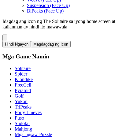
Suspension (Face Up)
BiPeaks (Face Up)
Idagdag ang icon ng The Solitaire sa iyong home screen at
kailanman ay hindi ito mawawala
Hindi Ngayon
Magdagdag ng Icon
Mga Game Namin
Solitaire
Spider
Klondike
FreeCell
Pyramid
Golf
Yukon
TriPeaks
Forty Thieves
Puso
Sudoku
Mahjong
Mga Jigsaw Puzzle