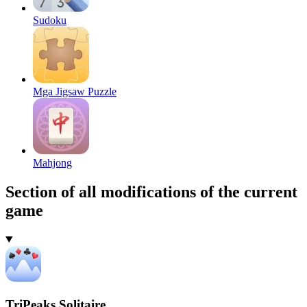
Sudoku
Mga Jigsaw Puzzle
Mahjong
Section of all modifications of the current
game
TriPeaks Solitaire