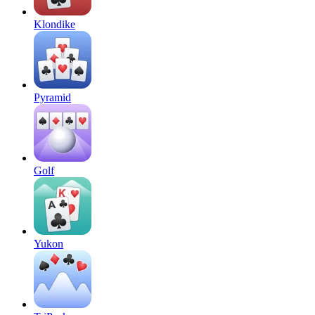
Klondike
Pyramid
Golf
Yukon