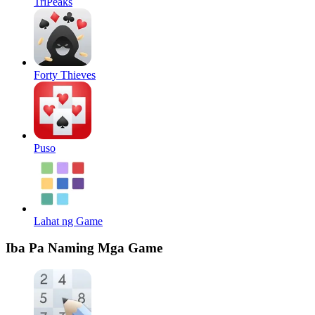
TriPeaks
Forty Thieves
Puso
Lahat ng Game
Iba Pa Naming Mga Game