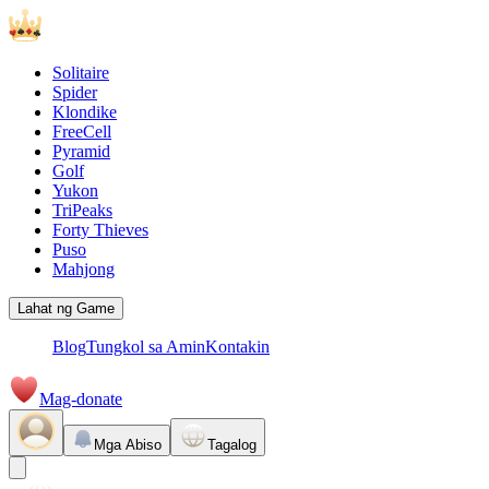
Solitaire
Spider
Klondike
FreeCell
Pyramid
Golf
Yukon
TriPeaks
Forty Thieves
Puso
Mahjong
Lahat ng Game
Blog
Tungkol sa Amin
Kontakin
Mag-donate
Mga Abiso
Tagalog