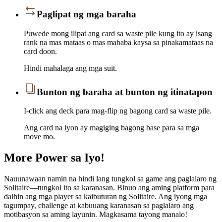
Paglipat ng mga baraha
Puwede mong ilipat ang card sa waste pile kung ito ay isang
rank na mas mataas o mas mababa kaysa sa pinakamataas na
card doon.
Hindi mahalaga ang mga suit.
Bunton ng baraha at bunton ng itinatapon
I-click ang deck para mag-flip ng bagong card sa waste pile.
Ang card na iyon ay magiging bagong base para sa mga
move mo.
More Power sa Iyo!
Nauunawaan namin na hindi lang tungkol sa game ang paglalaro ng
Solitaire—tungkol ito sa karanasan. Binuo ang aming platform para
dalhin ang mga player sa kaibuturan ng Solitaire. Ang iyong mga
tagumpay, challenge at kabuuang karanasan sa paglalaro ang
motibasyon sa aming layunin. Magkasama tayong manalo!