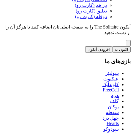
در هم (کارت رو)
تعلیق (کارت رو)
دوقله (کارت رو)
آیکون The Solitaire را به صفحه اصلی‌تان اضافه کنید تا هرگز آن را
از دست ندهید
اکنون نه
افزودن آیکون
بازی‌های ما
سولیتر
عنکبوت
کلوندایک
FreeCell
هرم
گلف
یوکان
سه‌قله
چهل دزد
Hearts
سودوکو