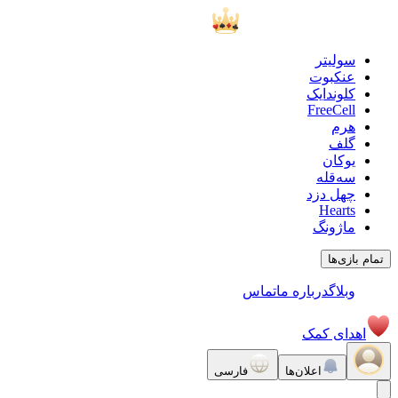
سولیتر
عنکبوت
کلوندایک
FreeCell
هرم
گلف
یوکان
سه‌قله
چهل دزد
Hearts
ماژونگ
تمام بازی‌ها
وبلاگ
درباره ما
تماس
اهدای کمک
اعلان‌ها
فارسی