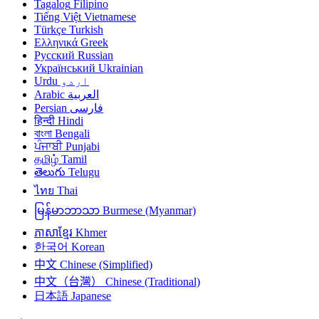
Tagalog
Filipino
Tiếng Việt
Vietnamese
Türkçe
Turkish
Ελληνικά
Greek
Русский
Russian
Український
Ukrainian
اردو
Urdu
العربية
Arabic
فارسی
Persian
हिन्दी
Hindi
বাংলা
Bengali
ਪੰਜਾਬੀ
Punjabi
தமிழ்
Tamil
తెలుగు
Telugu
ไทย
Thai
မြန်မာဘာသာ
Burmese (Myanmar)
ភាសាខ្មែរ
Khmer
한국어
Korean
中文
Chinese (Simplified)
中文（台灣）
Chinese (Traditional)
日本語
Japanese