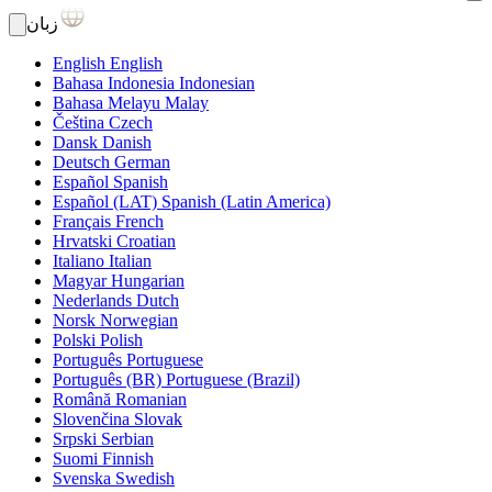
زبان
English
English
Bahasa Indonesia
Indonesian
Bahasa Melayu
Malay
Čeština
Czech
Dansk
Danish
Deutsch
German
Español
Spanish
Español (LAT)
Spanish (Latin America)
Français
French
Hrvatski
Croatian
Italiano
Italian
Magyar
Hungarian
Nederlands
Dutch
Norsk
Norwegian
Polski
Polish
Português
Portuguese
Português (BR)
Portuguese (Brazil)
Română
Romanian
Slovenčina
Slovak
Srpski
Serbian
Suomi
Finnish
Svenska
Swedish