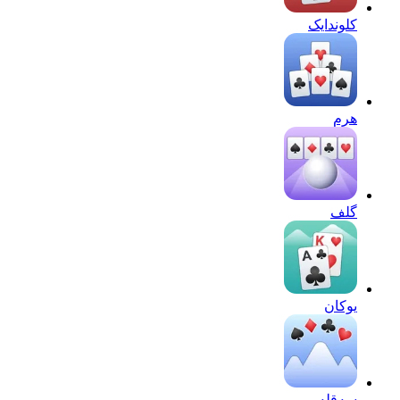
کلوندایک
هرم
گلف
یوکان
سه‌قله