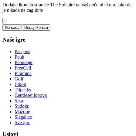
Dodajte ikonicu stranice The Solitaire na vaš početni ekran, tako da
je nikada ne zagubite
Ne sada
Dodaj ikonicu
Naše igre
Pasijans
Pauk
Klondajk
FreeCell
Piramida
Golf
Jukon
Tripeaks
Četrdeset lopova
Srca
Sudoku
Mažong
Slagalice
Sve igre
Uslovi