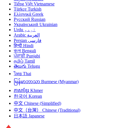
Tiếng Việt
Vietnamese
Türkçe
Turkish
Ελληνικά
Greek
Русский
Russian
Український
Ukrainian
Urdu
اردو
Arabic
العربية
Persian
فارسی
हिन्दी
Hindi
বাংলা
Bengali
ਪੰਜਾਬੀ
Punjabi
தமிழ்
Tamil
తెలుగు
Telugu
ไทย
Thai
မြန်မာဘာသာ
Burmese (Myanmar)
ភាសាខ្មែរ
Khmer
한국어
Korean
中文
Chinese (Simplified)
中文（台灣）
Chinese (Traditional)
日本語
Japanese