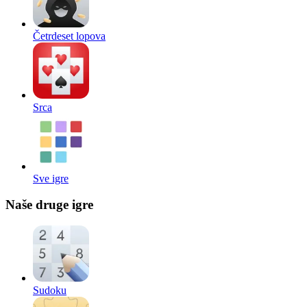
Četrdeset lopova
Srca
Sve igre
Naše druge igre
Sudoku