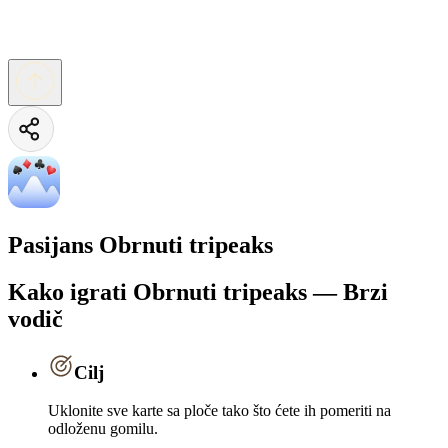
Pasijans Obrnuti tripeaks
Kako igrati Obrnuti tripeaks — Brzi
vodič
Cilj
Uklonite sve karte sa ploče tako što ćete ih pomeriti na
odloženu gomilu.