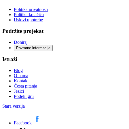
Politika privatnosti
Politika kolačića
Uslovi upotrebe
Podržite projekat
Doniraj
Povratne informacije
Istraži
Blog
O nama
Kontakt
Česta pitanja
Jezici
Podeli igru
Stara verzija
Facebook