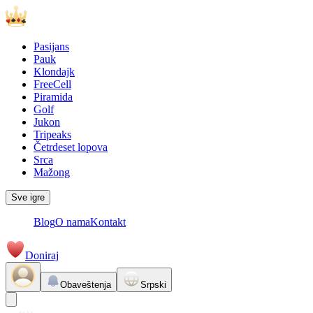
Pasijans
Pauk
Klondajk
FreeCell
Piramida
Golf
Jukon
Tripeaks
Četrdeset lopova
Srca
Mažong
Sve igre
Blog
O nama
Kontakt
Doniraj
Obaveštenja
Srpski