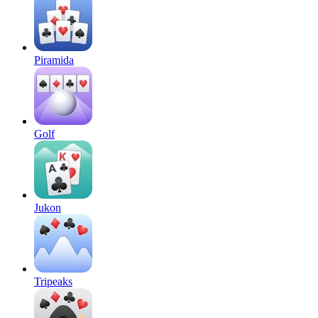
Piramida
Golf
Jukon
Tripeaks