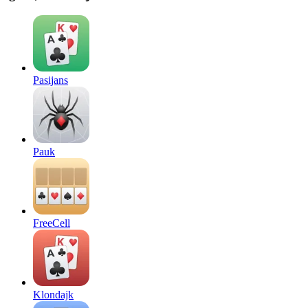
Pasijans
Pauk
FreeCell
Klondajk