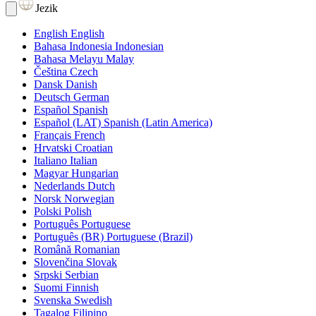
Jezik
English
English
Bahasa Indonesia
Indonesian
Bahasa Melayu
Malay
Čeština
Czech
Dansk
Danish
Deutsch
German
Español
Spanish
Español (LAT)
Spanish (Latin America)
Français
French
Hrvatski
Croatian
Italiano
Italian
Magyar
Hungarian
Nederlands
Dutch
Norsk
Norwegian
Polski
Polish
Português
Portuguese
Português (BR)
Portuguese (Brazil)
Română
Romanian
Slovenčina
Slovak
Srpski
Serbian
Suomi
Finnish
Svenska
Swedish
Tagalog
Filipino