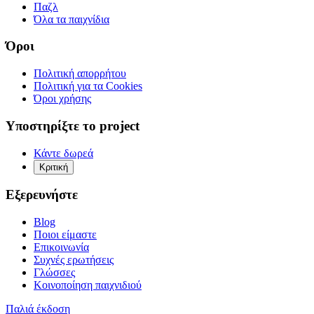
Παζλ
Όλα τα παιχνίδια
Όροι
Πολιτική απορρήτου
Πολιτική για τα Cookies
Όροι χρήσης
Υποστηρίξτε το project
Κάντε δωρεά
Κριτική
Εξερευνήστε
Blog
Ποιοι είμαστε
Επικοινωνία
Συχνές ερωτήσεις
Γλώσσες
Κοινοποίηση παιχνιδιού
Παλιά έκδοση