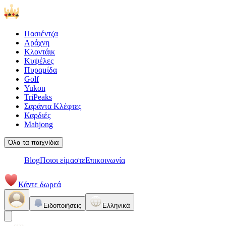
Πασιέντζα
Αράχνη
Κλοντάικ
Κυψέλες
Πυραμίδα
Golf
Yukon
TriPeaks
Σαράντα Κλέφτες
Καρδιές
Mahjong
Όλα τα παιχνίδια
Blog
Ποιοι είμαστε
Επικοινωνία
Κάντε δωρεά
Ειδοποιήσεις
Ελληνικά