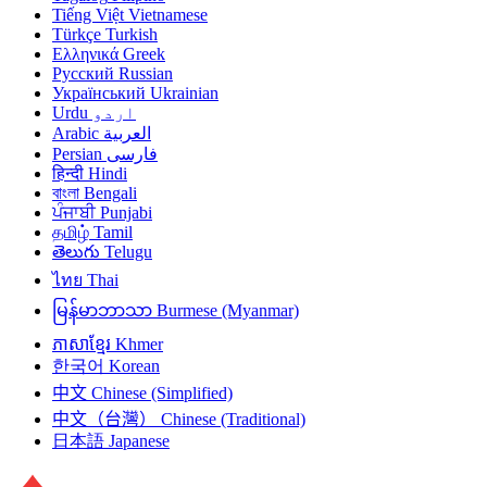
Tiếng Việt
Vietnamese
Türkçe
Turkish
Ελληνικά
Greek
Русский
Russian
Український
Ukrainian
Urdu
اردو
Arabic
العربية
Persian
فارسی
हिन्दी
Hindi
বাংলা
Bengali
ਪੰਜਾਬੀ
Punjabi
தமிழ்
Tamil
తెలుగు
Telugu
ไทย
Thai
မြန်မာဘာသာ
Burmese (Myanmar)
ភាសាខ្មែរ
Khmer
한국어
Korean
中文
Chinese (Simplified)
中文（台灣）
Chinese (Traditional)
日本語
Japanese