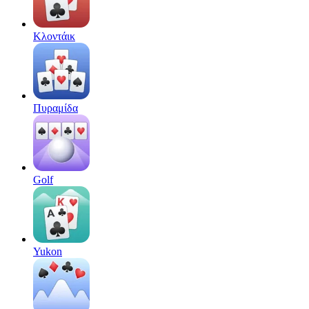
Κλοντάικ
Πυραμίδα
Golf
Yukon