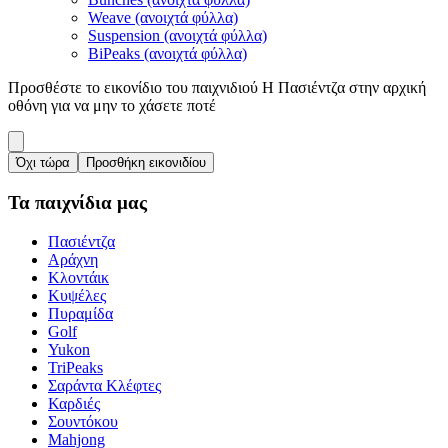
Weave (ανοιχτά φύλλα)
Suspension (ανοιχτά φύλλα)
BiPeaks (ανοιχτά φύλλα)
Προσθέστε το εικονίδιο του παιχνιδιού Η Πασιέντζα στην αρχική
οθόνη για να μην το χάσετε ποτέ
Όχι τώρα
Προσθήκη εικονιδίου
Τα παιχνίδια μας
Πασιέντζα
Αράχνη
Κλοντάικ
Κυψέλες
Πυραμίδα
Golf
Yukon
TriPeaks
Σαράντα Κλέφτες
Καρδιές
Σουντόκου
Mahjong