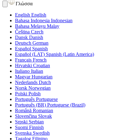
Γλώσσα
English
English
Bahasa Indonesia
Indonesian
Bahasa Melayu
Malay
Čeština
Czech
Dansk
Danish
Deutsch
German
Español
Spanish
Español (LAT)
Spanish (Latin America)
Français
French
Hrvatski
Croatian
Italiano
Italian
Magyar
Hungarian
Nederlands
Dutch
Norsk
Norwegian
Polski
Polish
Português
Portuguese
Português (BR)
Portuguese (Brazil)
Română
Romanian
Slovenčina
Slovak
Srpski
Serbian
Suomi
Finnish
Svenska
Swedish
Tagalog
Filipino