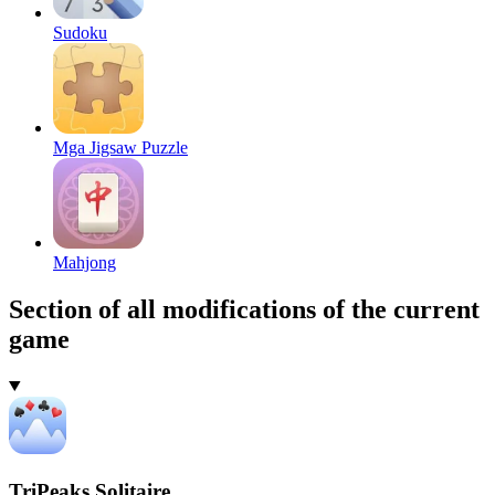
Sudoku
Mga Jigsaw Puzzle
Mahjong
Section of all modifications of the current
game
TriPeaks Solitaire