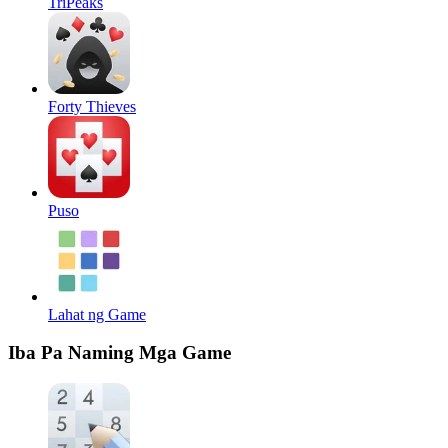
TriPeaks
Forty Thieves
Puso
Lahat ng Game
Iba Pa Naming Mga Game