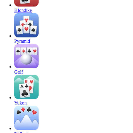
Klondike
Pyramid
Golf
Yukon