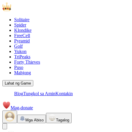
Solitaire
Spider
Klondike
FreeCell
Pyramid
Golf
Yukon
TriPeaks
Forty Thieves
Puso
Mahjong
Lahat ng Game
Blog
Tungkol sa Amin
Kontakin
Mag-donate
Mga Abiso
Tagalog