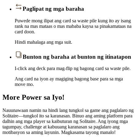
Paglipat ng mga baraha
Puwede mong ilipat ang card sa waste pile kung ito ay isang
rank na mas mataas o mas mababa kaysa sa pinakamataas na
card doon.
Hindi mahalaga ang mga suit.
Bunton ng baraha at bunton ng itinatapon
I-click ang deck para mag-flip ng bagong card sa waste pile.
Ang card na iyon ay magiging bagong base para sa mga
move mo.
More Power sa Iyo!
Nauunawaan namin na hindi lang tungkol sa game ang paglalaro ng
Solitaire—tungkol ito sa karanasan. Binuo ang aming platform para
dalhin ang mga player sa kaibuturan ng Solitaire. Ang iyong mga
tagumpay, challenge at kabuuang karanasan sa paglalaro ang
motibasyon sa aming layunin. Magkasama tayong manalo!