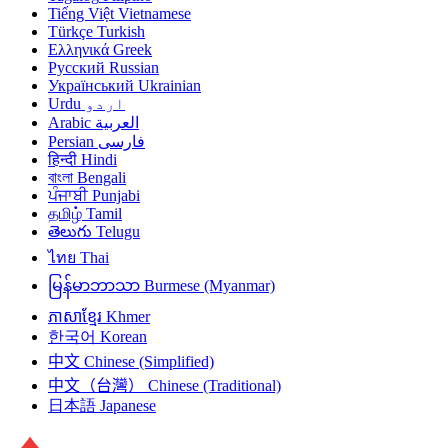
Tiếng Việt
Vietnamese
Türkçe
Turkish
Ελληνικά
Greek
Русский
Russian
Український
Ukrainian
Urdu
اردو
Arabic
العربية
Persian
فارسی
हिन्दी
Hindi
বাংলা
Bengali
ਪੰਜਾਬੀ
Punjabi
தமிழ்
Tamil
తెలుగు
Telugu
ไทย
Thai
မြန်မာဘာသာ
Burmese (Myanmar)
ភាសាខ្មែរ
Khmer
한국어
Korean
中文
Chinese (Simplified)
中文（台灣）
Chinese (Traditional)
日本語
Japanese