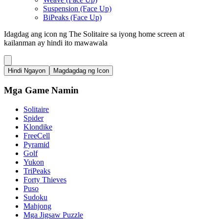
Suspension (Face Up)
BiPeaks (Face Up)
Idagdag ang icon ng The Solitaire sa iyong home screen at
kailanman ay hindi ito mawawala
Hindi Ngayon
Magdagdag ng Icon
Mga Game Namin
Solitaire
Spider
Klondike
FreeCell
Pyramid
Golf
Yukon
TriPeaks
Forty Thieves
Puso
Sudoku
Mahjong
Mga Jigsaw Puzzle