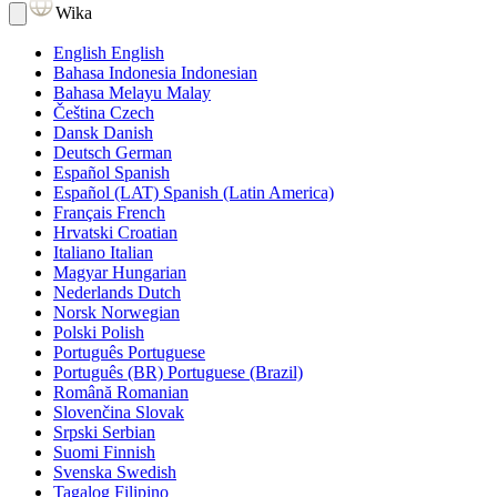
Wika
English
English
Bahasa Indonesia
Indonesian
Bahasa Melayu
Malay
Čeština
Czech
Dansk
Danish
Deutsch
German
Español
Spanish
Español (LAT)
Spanish (Latin America)
Français
French
Hrvatski
Croatian
Italiano
Italian
Magyar
Hungarian
Nederlands
Dutch
Norsk
Norwegian
Polski
Polish
Português
Portuguese
Português (BR)
Portuguese (Brazil)
Română
Romanian
Slovenčina
Slovak
Srpski
Serbian
Suomi
Finnish
Svenska
Swedish
Tagalog
Filipino