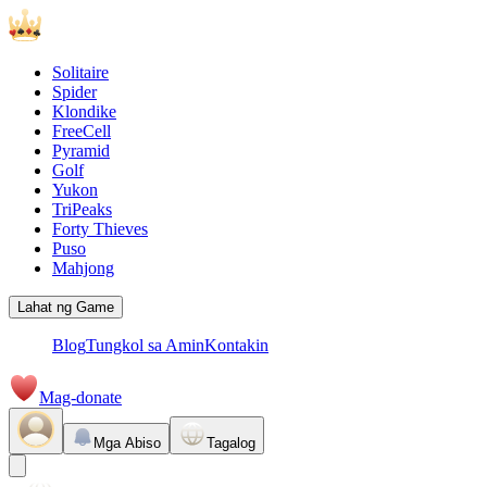
Solitaire
Spider
Klondike
FreeCell
Pyramid
Golf
Yukon
TriPeaks
Forty Thieves
Puso
Mahjong
Lahat ng Game
Blog
Tungkol sa Amin
Kontakin
Mag-donate
Mga Abiso
Tagalog