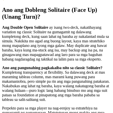
Ano ang Dobleng Solitaire (Face Up)
(Unang Turn)?
Ang Double Open Solitaire
ay isang two-deck, nakatihayang
variation ng classic Solitaire na gumagamit ng dalawang
kumpletong deck, kung saan lahat ng baraha ay nakalantad mula sa
simula. Nakikita mo agad ang buong layout, kaya mas stratehiko
mong mapaplano ang iyong mga galaw. May duplicate ang bawat
baraha, kaya kung ma-stuck ang isa, may backup ang isa pa, na
ginagawang mas mapagpatawad ang laro para sa mga baguhan
habang nagdaragdag ng taktikal na lalim para sa mga eksperto.
Ano ang pangunahing pagkakaiba nito sa classic Solitaire?
Kumpletong transparency at flexibility. Sa dalawang deck at mas
maraming tableau column, mas marami kang puwang para
makamaniobra, pero simple pa rin ang mga pangunahing patakaran.
Nakabukas ang lahat ng baraha, kaya walang nakatagong baraha at
walang hulaan—puro logic lang habang binubuo mo ang mga suit
pataas sa foundation at pinapatong ang mga baraha pababa sa
tableau sa salit-salitang suit.
Perpekto para sa mga player na nag-eenjoy sa estratehiya na
gumagamit ng pamamaraan. Matututunan mong makita ang mga