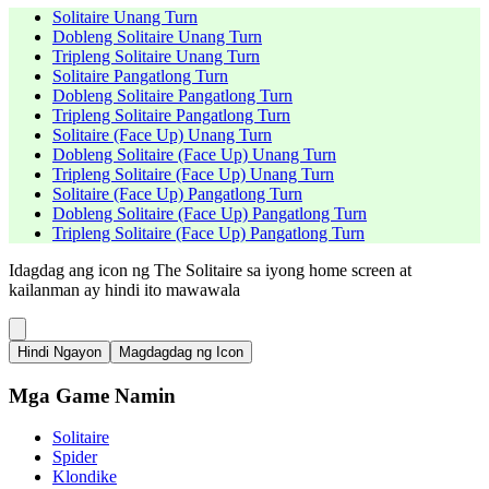
Solitaire Unang Turn
Dobleng Solitaire Unang Turn
Tripleng Solitaire Unang Turn
Solitaire Pangatlong Turn
Dobleng Solitaire Pangatlong Turn
Tripleng Solitaire Pangatlong Turn
Solitaire (Face Up) Unang Turn
Dobleng Solitaire (Face Up) Unang Turn
Tripleng Solitaire (Face Up) Unang Turn
Solitaire (Face Up) Pangatlong Turn
Dobleng Solitaire (Face Up) Pangatlong Turn
Tripleng Solitaire (Face Up) Pangatlong Turn
Idagdag ang icon ng The Solitaire sa iyong home screen at
kailanman ay hindi ito mawawala
Hindi Ngayon
Magdagdag ng Icon
Mga Game Namin
Solitaire
Spider
Klondike