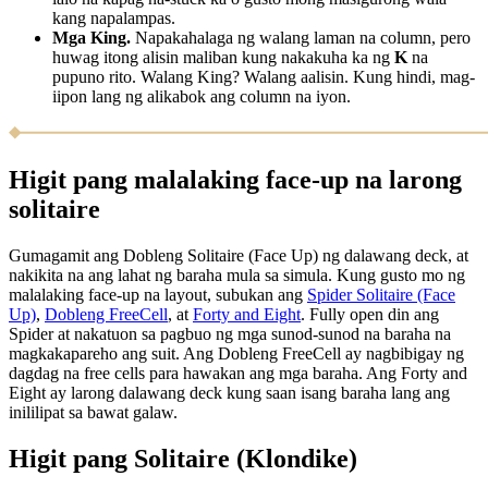
kang napalampas.
Mga King.
Napakahalaga ng walang laman na column, pero
huwag itong alisin maliban kung nakakuha ka ng
K
na
pupuno rito. Walang King? Walang aalisin. Kung hindi, mag-
iipon lang ng alikabok ang column na iyon.
Higit pang malalaking face-up na larong
solitaire
Gumagamit ang Dobleng Solitaire (Face Up) ng dalawang deck, at
nakikita na ang lahat ng baraha mula sa simula. Kung gusto mo ng
malalaking face-up na layout, subukan ang
Spider Solitaire (Face
Up)
,
Dobleng FreeCell
, at
Forty and Eight
. Fully open din ang
Spider at nakatuon sa pagbuo ng mga sunod-sunod na baraha na
magkakapareho ang suit. Ang Dobleng FreeCell ay nagbibigay ng
dagdag na free cells para hawakan ang mga baraha. Ang Forty and
Eight ay larong dalawang deck kung saan isang baraha lang ang
inililipat sa bawat galaw.
Higit pang Solitaire (Klondike)