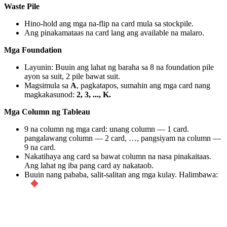
Waste Pile
Hino-hold ang mga na-flip na card mula sa stockpile.
Ang pinakamataas na card lang ang available na malaro.
Mga Foundation
Layunin: Buuin ang lahat ng baraha sa 8 na foundation pile
ayon sa suit, 2 pile bawat suit.
Magsimula sa
A
, pagkatapos, sumahin ang mga card nang
magkakasunod:
2, 3, ..., K.
Mga Column ng Tableau
9 na column ng mga card: unang column — 1 card.
pangalawang column — 2 card, …, pangsiyam na column —
9 na card.
Nakatihaya ang card sa bawat column na nasa pinakaitaas.
Ang lahat ng iba pang card ay nakataob.
Buuin nang pababa, salit-salitan ang mga kulay. Halimbawa: