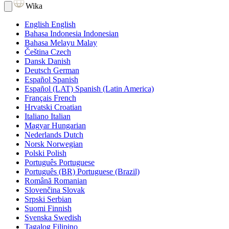
Wika
English
English
Bahasa Indonesia
Indonesian
Bahasa Melayu
Malay
Čeština
Czech
Dansk
Danish
Deutsch
German
Español
Spanish
Español (LAT)
Spanish (Latin America)
Français
French
Hrvatski
Croatian
Italiano
Italian
Magyar
Hungarian
Nederlands
Dutch
Norsk
Norwegian
Polski
Polish
Português
Portuguese
Português (BR)
Portuguese (Brazil)
Română
Romanian
Slovenčina
Slovak
Srpski
Serbian
Suomi
Finnish
Svenska
Swedish
Tagalog
Filipino