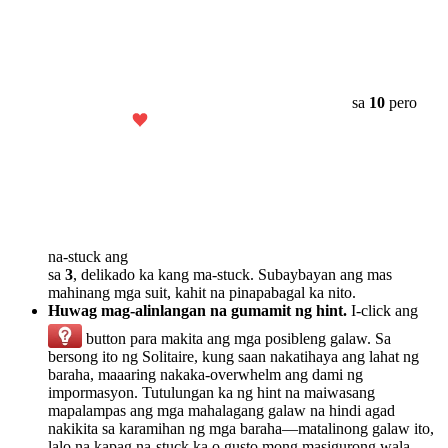
sa
10
pero
na-stuck ang
sa
3
, delikado ka kang ma-stuck. Subaybayan ang mas
mahinang mga suit, kahit na pinapabagal ka nito.
Huwag mag-alinlangan na gumamit ng hint.
I-click ang
button para makita ang mga posibleng galaw. Sa
bersong ito ng Solitaire, kung saan nakatihaya ang lahat ng
baraha, maaaring nakaka-overwhelm ang dami ng
impormasyon. Tutulungan ka ng hint na maiwasang
mapalampas ang mga mahalagang galaw na hindi agad
nakikita sa karamihan ng mga baraha—matalinong galaw ito,
lalo na kapag na-stuck ka o gusto mong masigurong wala