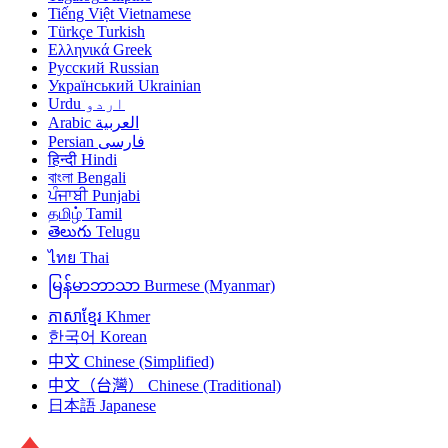
Tiếng Việt
Vietnamese
Türkçe
Turkish
Ελληνικά
Greek
Русский
Russian
Український
Ukrainian
Urdu
اردو
Arabic
العربية
Persian
فارسی
हिन्दी
Hindi
বাংলা
Bengali
ਪੰਜਾਬੀ
Punjabi
தமிழ்
Tamil
తెలుగు
Telugu
ไทย
Thai
မြန်မာဘာသာ
Burmese (Myanmar)
ភាសាខ្មែរ
Khmer
한국어
Korean
中文
Chinese (Simplified)
中文（台灣）
Chinese (Traditional)
日本語
Japanese