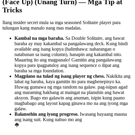
(Face Up) (Unang Turn) — Mga Tip at
Tricks
Ilang insider secret mula sa mga seasoned Solitaire player para
tulungan kang manalo nang mas madalas.
Kambal na mga baraha.
Sa Double Solitaire, ang bawat
baraha ay may kakambal sa pangalawang deck. Kung hindi
available ang isang kopya (halimbawa: naharangan o
natabunan sa isang column), hanapin ang kakambal nito.
Maaaring ito ang magpanalo! Gamitin ang pangalawang
kopya para ipagpatuloy ang isang sequence o ilipat ang
baraha sa mga foundation.
Magplano na tulad ng isang player ng chess.
Nakikita ang
lahat ng baraha, kaya gamitin ito para magbenepisyo ka.
Huwag gumawa ng mga random na galaw. pag-isipan agad
ang maraming hakbang at maingat na planuhin ang bawat
aksyon. Bago mo galawin ang anuman, isipin kung paano
magbabago ang layout kapag ginawa mo na ang iyong mga
galaw.
Balansehin ang iyong progreso.
Iwasang hayaang mauna
ang isang suit. Kung nabuo mo ang