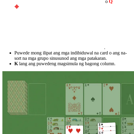
o
Q
.
Puwede mong ilipat ang mga indibiduwal na card o ang na-
sort na mga grupo sinusunod ang mga patakaran.
K
lang ang puwedeng magsimula ng bagong column.