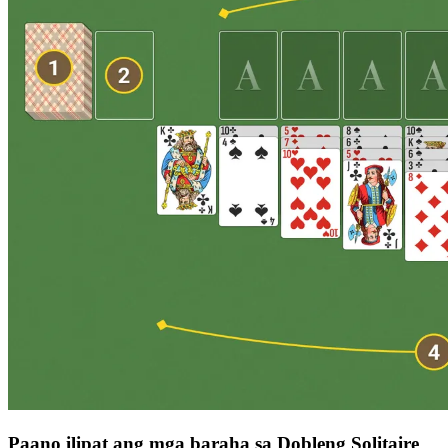
Paano ilipat ang mga baraha sa Dobleng Solitaire