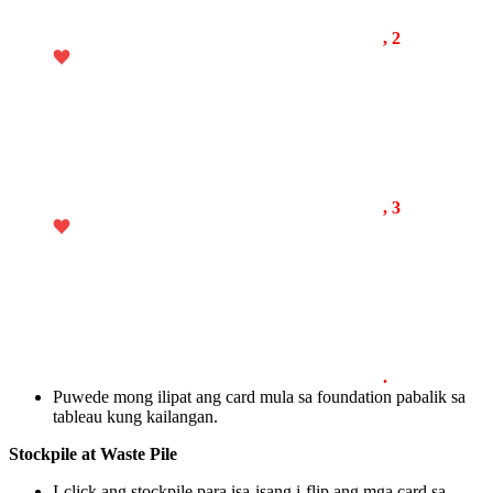
, 2
, 3
.
Puwede mong ilipat ang card mula sa foundation pabalik sa
tableau kung kailangan.
Stockpile at Waste Pile
I-click ang stockpile para isa-isang i-flip ang mga card sa