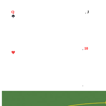
Q
,
J
,
10
.