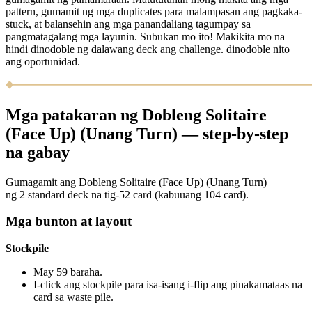
pattern, gumamit ng mga duplicates para malampasan ang pagkaka-
stuck, at balansehin ang mga panandaliang tagumpay sa
pangmatagalang mga layunin. Subukan mo ito! Makikita mo na
hindi dinodoble ng dalawang deck ang challenge. dinodoble nito
ang oportunidad.
Mga patakaran ng Dobleng Solitaire
(Face Up) (Unang Turn) — step-by-step
na gabay
Gumagamit ang Dobleng Solitaire (Face Up) (Unang Turn)
ng 2 standard deck na tig-52 card (kabuuang 104 card).
Mga bunton at layout
Stockpile
May 59 baraha.
I-click ang stockpile para isa-isang i-flip ang pinakamataas na
card sa waste pile.