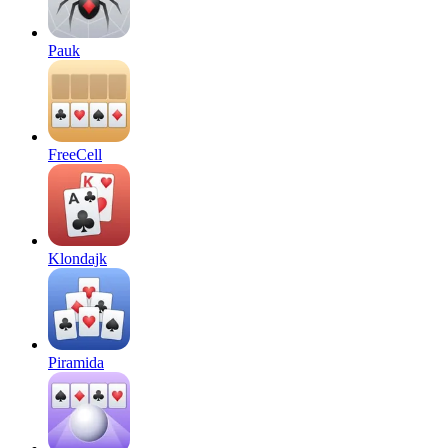
Pauk
FreeCell
Klondajk
Piramida