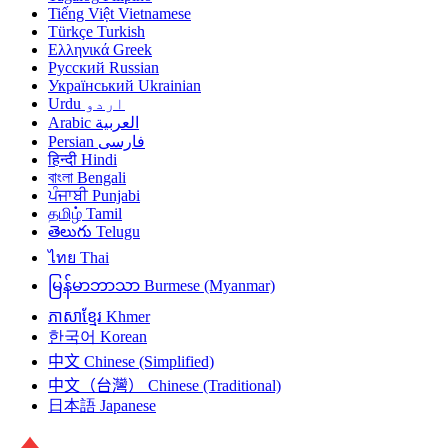
Tiếng Việt
Vietnamese
Türkçe
Turkish
Ελληνικά
Greek
Русский
Russian
Український
Ukrainian
Urdu
اردو
Arabic
العربية
Persian
فارسی
हिन्दी
Hindi
বাংলা
Bengali
ਪੰਜਾਬੀ
Punjabi
தமிழ்
Tamil
తెలుగు
Telugu
ไทย
Thai
မြန်မာဘာသာ
Burmese (Myanmar)
ភាសាខ្មែរ
Khmer
한국어
Korean
中文
Chinese (Simplified)
中文（台灣）
Chinese (Traditional)
日本語
Japanese