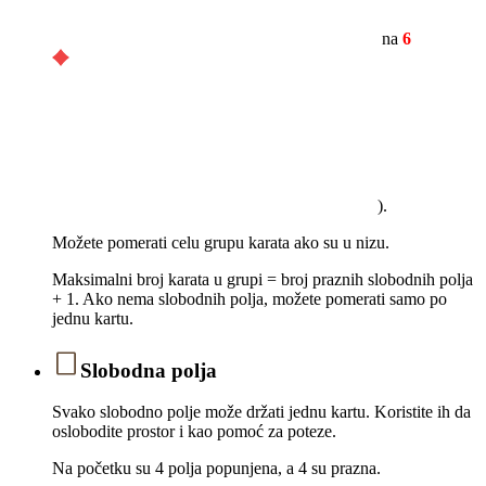
na
6
).
Možete pomerati celu grupu karata ako su u nizu.
Maksimalni broj karata u grupi = broj praznih slobodnih polja
+ 1. Ako nema slobodnih polja, možete pomerati samo po
jednu kartu.
Slobodna polja
Svako slobodno polje može držati jednu kartu. Koristite ih da
oslobodite prostor i kao pomoć za poteze.
Na početku su 4 polja popunjena, a 4 su prazna.