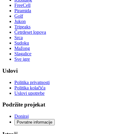
FreeCell
Piramida
Golf
Jukon
Tripeaks
Četrdeset lopova
Srca
Sudoku
Mažong
Slagalice
Sve igre
Uslovi
Politika privatnosti
Politika kolačića
Uslovi upotrebe
Podržite projekat
Doniraj
Povratne informacije