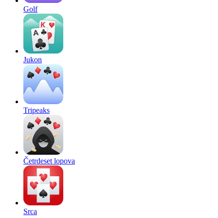
Golf
Jukon
Tripeaks
Četrdeset lopova
Srca