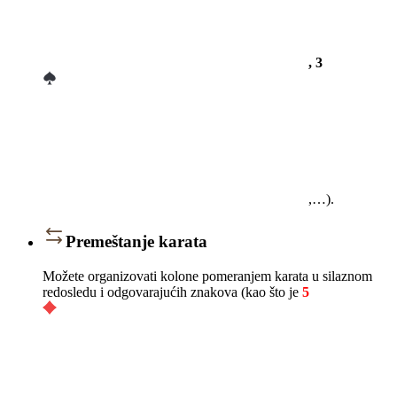
, 3
,…).
Premeštanje karata
Možete organizovati kolone pomeranjem karata u silaznom
redosledu i odgovarajućih znakova (kao što je
5