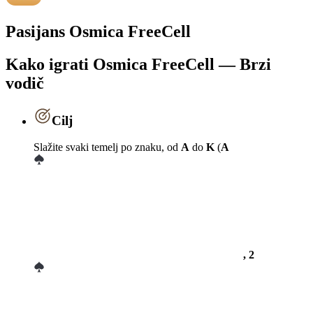
Pasijans Osmica FreeCell
Kako igrati Osmica FreeCell — Brzi
vodič
Cilj
Slažite svaki temelj po znaku, od
A
do
K
(
A
, 2