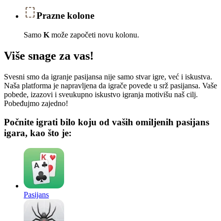
Prazne kolone
Samo
K
može započeti novu kolonu.
Više snage za vas!
Svesni smo da igranje pasijansa nije samo stvar igre, već i iskustva.
Naša platforma je napravljena da igrače povede u srž pasijansa. Vaše
pobede, izazovi i sveukupno iskustvo igranja motivišu naš cilj.
Pobeđujmo zajedno!
Počnite igrati bilo koju od vaših omiljenih pasijans
igara, kao što je:
Pasijans