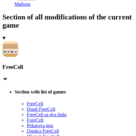
Mažong
Section of all modifications of the current
game
FreeCell
Section with list of games
FreeCell
Dupli FreeCell
FreeCell sa dva špila
ForeCell
Pekarova igra
Osmica FreeCell