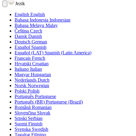
Jezik
English
English
Bahasa Indonesia
Indonesian
Bahasa Melayu
Malay
Čeština
Czech
Dansk
Danish
Deutsch
German
Español
Spanish
Español (LAT)
Spanish (Latin America)
Français
French
Hrvatski
Croatian
Italiano
Italian
Magyar
Hungarian
Nederlands
Dutch
Norsk
Norwegian
Polski
Polish
Português
Portuguese
Português (BR)
Portuguese (Brazil)
Română
Romanian
Slovenčina
Slovak
Srpski
Serbian
Suomi
Finnish
Svenska
Swedish
Tagalog
Filipino