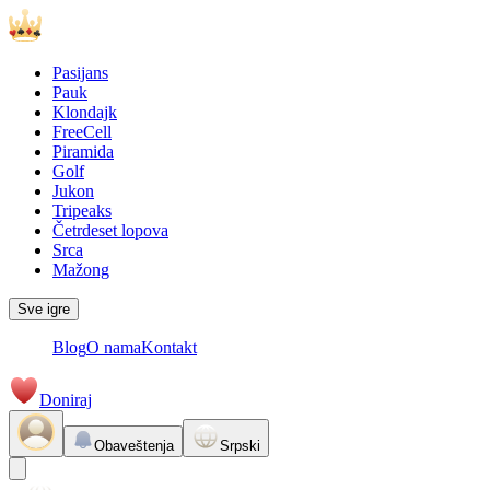
Pasijans
Pauk
Klondajk
FreeCell
Piramida
Golf
Jukon
Tripeaks
Četrdeset lopova
Srca
Mažong
Sve igre
Blog
O nama
Kontakt
Doniraj
Obaveštenja
Srpski