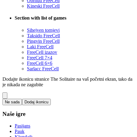
Obrnuti FreeCell
Kineski FreeCell
Section with list of games
Sihejven tornjevi
Taksido FreeCell
Pingvin FreeCell
Laki FreeCell
FreeCell izazov
FreeCell 7×4
FreeCell 6×6
Sarlacc FreeCell
Dodajte ikonicu stranice The Solitaire na vaš početni ekran, tako da
je nikada ne zagubite
Ne sada
Dodaj ikonicu
Naše igre
Pasijans
Pauk
Klondajk