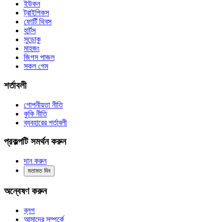
ইউকন
ট্রাইপিকস
ফোর্টি থিবস
হার্টস
সুডোকু
মাহজং
জিগস পাজল
সকল গেম
শর্তাবলী
গোপনীয়তা নীতি
কুকি নীতি
ব্যবহারের শর্তাবলী
প্রকল্পটি সমর্থন করুন
দান করুন
মতামত দিন
অন্বেষণ করুন
ব্লগ
আমাদের সম্পর্কে