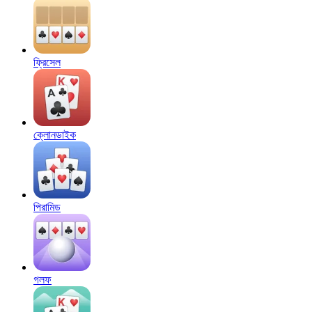
ফ্রিসেল
ক্লোনডাইক
পিরামিড
গলফ