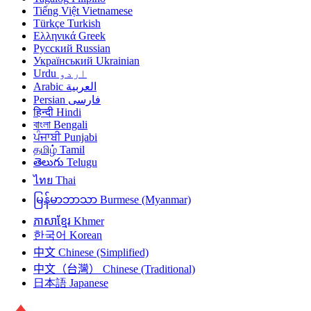
Tiếng Việt
Vietnamese
Türkçe
Turkish
Ελληνικά
Greek
Русский
Russian
Український
Ukrainian
Urdu
اردو
Arabic
العربية
Persian
فارسی
हिन्दी
Hindi
বাংলা
Bengali
ਪੰਜਾਬੀ
Punjabi
தமிழ்
Tamil
తెలుగు
Telugu
ไทย
Thai
မြန်မာဘာသာ
Burmese (Myanmar)
ភាសាខ្មែរ
Khmer
한국어
Korean
中文
Chinese (Simplified)
中文（台灣）
Chinese (Traditional)
日本語
Japanese