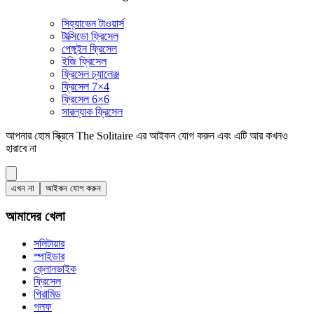
সিহ্যাভেন টাওয়ার্স
টাক্সিডো ফ্রিসেল
পেঙ্গুইন ফ্রিসেল
ইজি ফ্রিসেল
ফ্রিসেল চ্যালেঞ্জ
ফ্রিসেল 7×4
ফ্রিসেল 6×6
সারল্যাক ফ্রিসেল
আপনার হোম স্ক্রিনে The Solitaire এর আইকন যোগ করুন এবং এটি আর কখনও
হারাবে না
এখন না
আইকন যোগ করুন
আমাদের খেলা
সলিটায়ার
স্পাইডার
ক্লোনডাইক
ফ্রিসেল
পিরামিড
গলফ