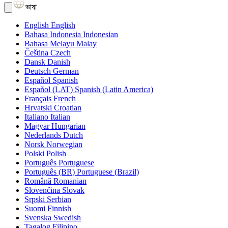
ভাষা
English
English
Bahasa Indonesia
Indonesian
Bahasa Melayu
Malay
Čeština
Czech
Dansk
Danish
Deutsch
German
Español
Spanish
Español (LAT)
Spanish (Latin America)
Français
French
Hrvatski
Croatian
Italiano
Italian
Magyar
Hungarian
Nederlands
Dutch
Norsk
Norwegian
Polski
Polish
Português
Portuguese
Português (BR)
Portuguese (Brazil)
Română
Romanian
Slovenčina
Slovak
Srpski
Serbian
Suomi
Finnish
Svenska
Swedish
Tagalog
Filipino