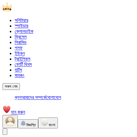
সলিটায়ার
স্পাইডার
ক্লোনডাইক
ফ্রিসেল
পিরামিড
গলফ
ইউকন
ট্রাইপিকস
ফোর্টি থিবস
হার্টস
মাহজং
সকল গেম
ব্লগ
আমাদের সম্পর্কে
যোগাযোগ
দান করুন
বিজ্ঞপ্তি
বাংলা