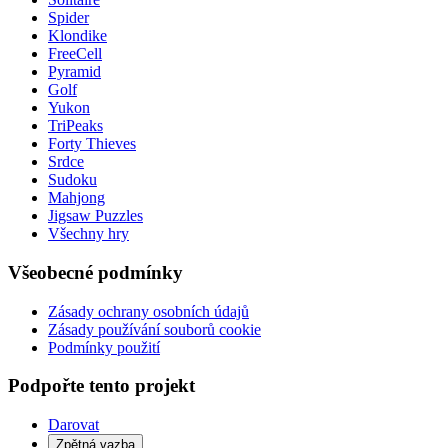
Spider
Klondike
FreeCell
Pyramid
Golf
Yukon
TriPeaks
Forty Thieves
Srdce
Sudoku
Mahjong
Jigsaw Puzzles
Všechny hry
Všeobecné podmínky
Zásady ochrany osobních údajů
Zásady používání souborů cookie
Podmínky použití
Podpořte tento projekt
Darovat
Zpětná vazba