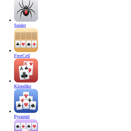
Spider
FreeCell
Klondike
Pyramid