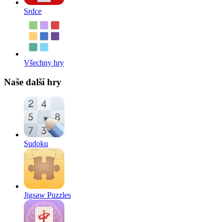
Srdce
Všechny hry
Naše další hry
Sudoku
Jigsaw Puzzles