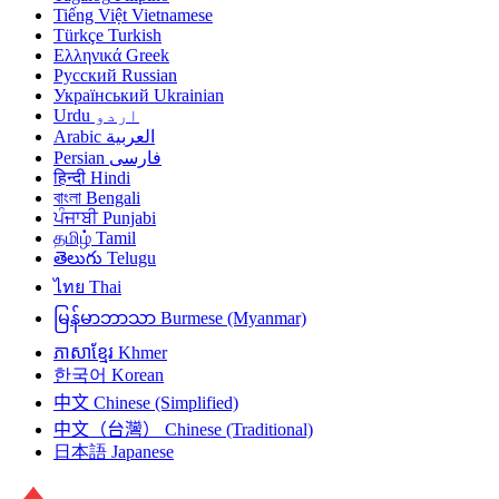
Tiếng Việt
Vietnamese
Türkçe
Turkish
Ελληνικά
Greek
Русский
Russian
Український
Ukrainian
Urdu
اردو
Arabic
العربية
Persian
فارسی
हिन्दी
Hindi
বাংলা
Bengali
ਪੰਜਾਬੀ
Punjabi
தமிழ்
Tamil
తెలుగు
Telugu
ไทย
Thai
မြန်မာဘာသာ
Burmese (Myanmar)
ភាសាខ្មែរ
Khmer
한국어
Korean
中文
Chinese (Simplified)
中文（台灣）
Chinese (Traditional)
日本語
Japanese