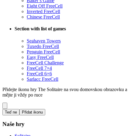
Baker’s Game
Eight Off FreeCell
Inverted FreeCell
Chinese FreeCell
Section with list of games
Seahaven Towers
Tuxedo FreeCell
Penguin FreeCell
Easy FreeCell
FreeCell Challenge
FreeCell 7×4
FreeCell 6×6
Sarlacc FreeCell
Přidejte ikonu hry The Solitaire na svou domovskou obrazovku a
mějte ji vždy po ruce
Teď ne
Přidat ikonu
Naše hry
Solitaire