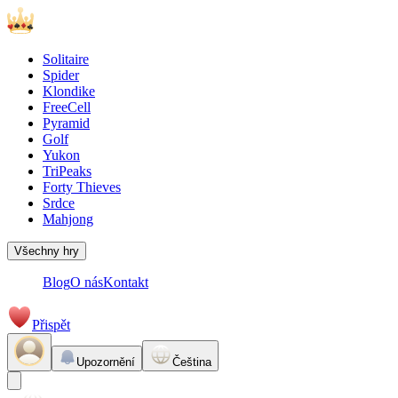
Solitaire
Spider
Klondike
FreeCell
Pyramid
Golf
Yukon
TriPeaks
Forty Thieves
Srdce
Mahjong
Všechny hry
Blog
O nás
Kontakt
Přispět
Upozornění
Čeština