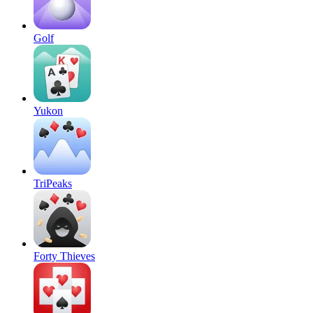
Golf
Yukon
TriPeaks
Forty Thieves