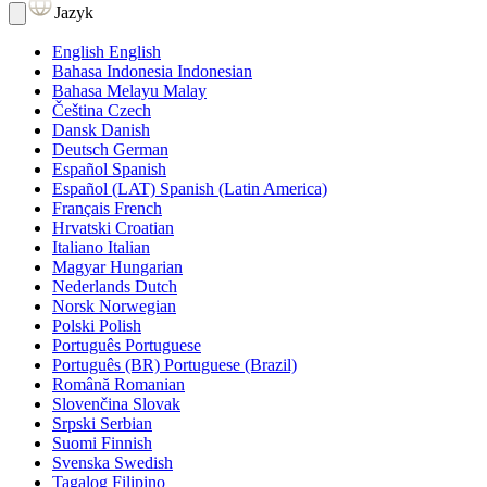
Jazyk
English
English
Bahasa Indonesia
Indonesian
Bahasa Melayu
Malay
Čeština
Czech
Dansk
Danish
Deutsch
German
Español
Spanish
Español (LAT)
Spanish (Latin America)
Français
French
Hrvatski
Croatian
Italiano
Italian
Magyar
Hungarian
Nederlands
Dutch
Norsk
Norwegian
Polski
Polish
Português
Portuguese
Português (BR)
Portuguese (Brazil)
Română
Romanian
Slovenčina
Slovak
Srpski
Serbian
Suomi
Finnish
Svenska
Swedish
Tagalog
Filipino