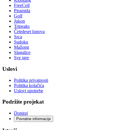
Klondajk
FreeCell
Piramida
Golf
Jukon
Tripeaks
Četrdeset lopova
Srca
Sudoku
Mažong
Slagalice
Sve igre
Uslovi
Politika privatnosti
Politika kolačića
Uslovi upotrebe
Podržite projekat
Doniraj
Povratne informacije