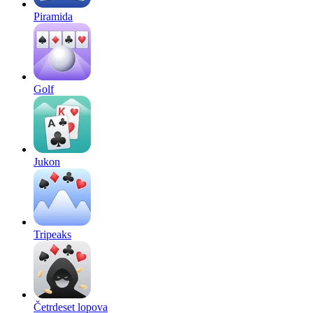
Piramida
Golf
Jukon
Tripeaks
Četrdeset lopova