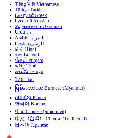
Tiếng Việt
Vietnamese
Türkçe
Turkish
Ελληνικά
Greek
Русский
Russian
Український
Ukrainian
Urdu
اردو
Arabic
العربية
Persian
فارسی
हिन्दी
Hindi
বাংলা
Bengali
ਪੰਜਾਬੀ
Punjabi
தமிழ்
Tamil
తెలుగు
Telugu
ไทย
Thai
မြန်မာဘာသာ
Burmese (Myanmar)
ភាសាខ្មែរ
Khmer
한국어
Korean
中文
Chinese (Simplified)
中文（台灣）
Chinese (Traditional)
日本語
Japanese