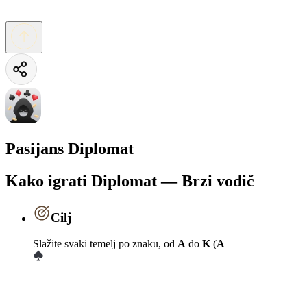
Pasijans Diplomat
Kako igrati Diplomat — Brzi vodič
Cilj
Slažite svaki temelj po znaku, od
A
do
K
(
A