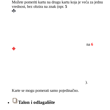
Možete pomeriti kartu na drugu kartu koja je veća za jednu
vrednost, bez obzira na znak (npr.
5
na
6
).
Karte se mogu pomerati samo pojedinačno.
Talon i odlagalište