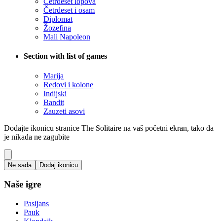
Četrdeset lopova
Četrdeset i osam
Diplomat
Žozefina
Mali Napoleon
Section with list of games
Marija
Redovi i kolone
Indijski
Bandit
Zauzeti asovi
Dodajte ikonicu stranice The Solitaire na vaš početni ekran, tako da
je nikada ne zagubite
Ne sada
Dodaj ikonicu
Naše igre
Pasijans
Pauk