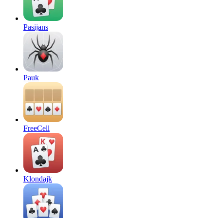
Pasijans
Pauk
FreeCell
Klondajk