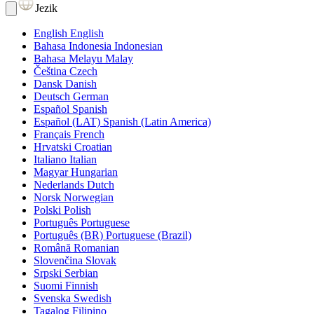
Jezik
English
English
Bahasa Indonesia
Indonesian
Bahasa Melayu
Malay
Čeština
Czech
Dansk
Danish
Deutsch
German
Español
Spanish
Español (LAT)
Spanish (Latin America)
Français
French
Hrvatski
Croatian
Italiano
Italian
Magyar
Hungarian
Nederlands
Dutch
Norsk
Norwegian
Polski
Polish
Português
Portuguese
Português (BR)
Portuguese (Brazil)
Română
Romanian
Slovenčina
Slovak
Srpski
Serbian
Suomi
Finnish
Svenska
Swedish
Tagalog
Filipino