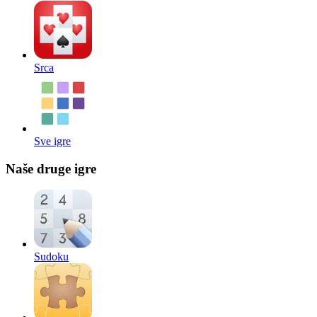
Srca
Sve igre
Naše druge igre
Sudoku