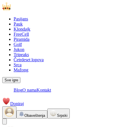
Pasijans
Pauk
Klondajk
FreeCell
Piramida
Golf
Jukon
Tripeaks
Četrdeset lopova
Srca
Mažong
Sve igre
Blog
O nama
Kontakt
Doniraj
Obaveštenja
Srpski