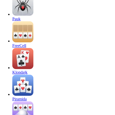
Pauk
FreeCell
Klondajk
Piramida