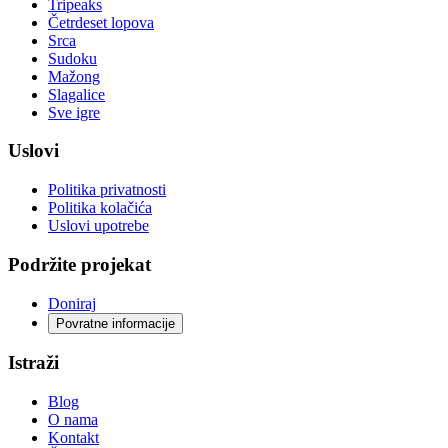
Tripeaks
Četrdeset lopova
Srca
Sudoku
Mažong
Slagalice
Sve igre
Uslovi
Politika privatnosti
Politika kolačića
Uslovi upotrebe
Podržite projekat
Doniraj
Povratne informacije
Istraži
Blog
O nama
Kontakt