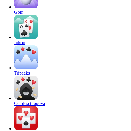
Golf
Jukon
Tripeaks
Četrdeset lopova