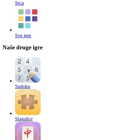
Srca
Sve igre
Naše druge igre
Sudoku
Slagalice