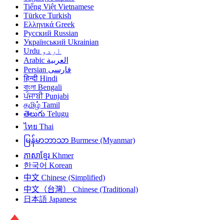
Tiếng Việt
Vietnamese
Türkçe
Turkish
Ελληνικά
Greek
Русский
Russian
Український
Ukrainian
Urdu
اردو
Arabic
العربية
Persian
فارسی
हिन्दी
Hindi
বাংলা
Bengali
ਪੰਜਾਬੀ
Punjabi
தமிழ்
Tamil
తెలుగు
Telugu
ไทย
Thai
မြန်မာဘာသာ
Burmese (Myanmar)
ភាសាខ្មែរ
Khmer
한국어
Korean
中文
Chinese (Simplified)
中文（台灣）
Chinese (Traditional)
日本語
Japanese