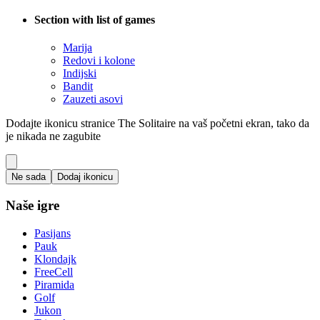
Section with list of games
Marija
Redovi i kolone
Indijski
Bandit
Zauzeti asovi
Dodajte ikonicu stranice The Solitaire na vaš početni ekran, tako da
je nikada ne zagubite
Ne sada
Dodaj ikonicu
Naše igre
Pasijans
Pauk
Klondajk
FreeCell
Piramida
Golf
Jukon