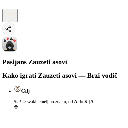
Pasijans Zauzeti asovi
Kako igrati Zauzeti asovi — Brzi vodič
Cilj
Slažite svaki temelj po znaku, od
A
do
K
(
A