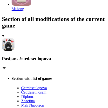
Mažong
Section of all modifications of the current
game
Pasijans četrdeset lopova
Section with list of games
Četrdeset lopova
Četrdeset i osam
Diplomat
Žozefina
Mali Napoleon