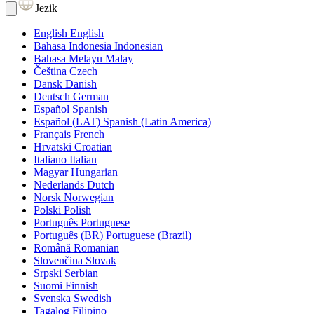
Jezik
English
English
Bahasa Indonesia
Indonesian
Bahasa Melayu
Malay
Čeština
Czech
Dansk
Danish
Deutsch
German
Español
Spanish
Español (LAT)
Spanish (Latin America)
Français
French
Hrvatski
Croatian
Italiano
Italian
Magyar
Hungarian
Nederlands
Dutch
Norsk
Norwegian
Polski
Polish
Português
Portuguese
Português (BR)
Portuguese (Brazil)
Română
Romanian
Slovenčina
Slovak
Srpski
Serbian
Suomi
Finnish
Svenska
Swedish
Tagalog
Filipino