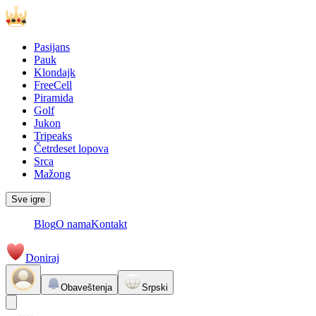
Pasijans
Pauk
Klondajk
FreeCell
Piramida
Golf
Jukon
Tripeaks
Četrdeset lopova
Srca
Mažong
Sve igre
Blog
O nama
Kontakt
Doniraj
Obaveštenja
Srpski