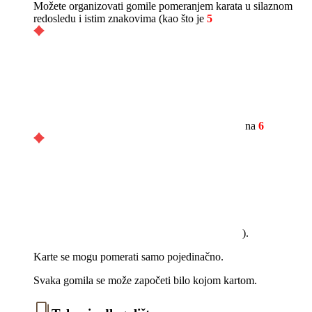
Možete organizovati gomile pomeranjem karata u silaznom
redosledu i istim znakovima (kao što je
5
na
6
).
Karte se mogu pomerati samo pojedinačno.
Svaka gomila se može započeti bilo kojom kartom.