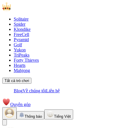
Solitaire
Spider
Klondike
FreeCell
Pyramid
Golf
Yukon
TriPeaks
Forty Thieves
Hearts
Mahjong
Tất cả trò chơi
Blog
Về chúng tôi
Liên hệ
Quyên góp
Thông báo
Tiếng Việt