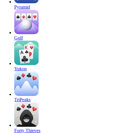
Pyramid
Golf
Yukon
TriPeaks
Forty Thieves