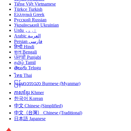
Tiếng Việt
Vietnamese
Türkçe
Turkish
Ελληνικά
Greek
Русский
Russian
Український
Ukrainian
Urdu
اردو
Arabic
العربية
Persian
فارسی
हिन्दी
Hindi
বাংলা
Bengali
ਪੰਜਾਬੀ
Punjabi
தமிழ்
Tamil
తెలుగు
Telugu
ไทย
Thai
မြန်မာဘာသာ
Burmese (Myanmar)
ភាសាខ្មែរ
Khmer
한국어
Korean
中文
Chinese (Simplified)
中文（台灣）
Chinese (Traditional)
日本語
Japanese