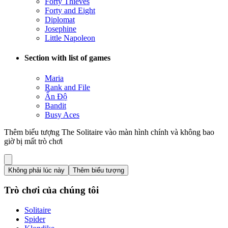
Forty Thieves
Forty and Eight
Diplomat
Josephine
Little Napoleon
Section with list of games
Maria
Rank and File
Ấn Độ
Bandit
Busy Aces
Thêm biểu tượng The Solitaire vào màn hình chính và không bao
giờ bị mất trò chơi
Không phải lúc này
Thêm biểu tượng
Trò chơi của chúng tôi
Solitaire
Spider