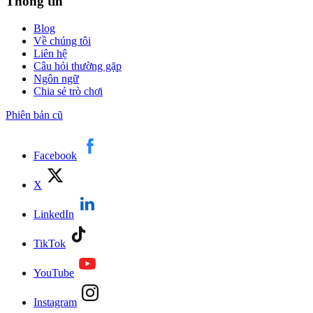
Thông tin
Blog
Về chúng tôi
Liên hệ
Câu hỏi thường gặp
Ngôn ngữ
Chia sẻ trò chơi
Phiên bản cũ
Facebook
X
LinkedIn
TikTok
YouTube
Instagram