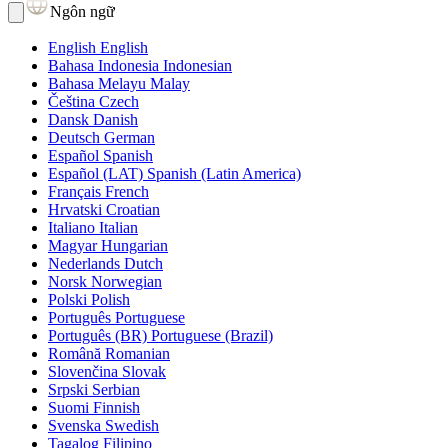
Ngôn ngữ
English
English
Bahasa Indonesia
Indonesian
Bahasa Melayu
Malay
Čeština
Czech
Dansk
Danish
Deutsch
German
Español
Spanish
Español (LAT)
Spanish (Latin America)
Français
French
Hrvatski
Croatian
Italiano
Italian
Magyar
Hungarian
Nederlands
Dutch
Norsk
Norwegian
Polski
Polish
Português
Portuguese
Português (BR)
Portuguese (Brazil)
Română
Romanian
Slovenčina
Slovak
Srpski
Serbian
Suomi
Finnish
Svenska
Swedish
Tagalog
Filipino