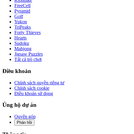
Klondike
FreeCell
Pyramid
Golf
Yukon
TriPeaks
Forty Thieves
Hearts
Sudoku
Mahjong
Jigsaw Puzzles
Tất cả trò chơi
Điều khoản
Chính sách quyền riêng tư
Chính sách cookie
Điều khoản sử dụng
Ủng hộ dự án
Quyên góp
Phản hồi