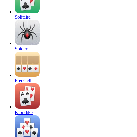
Solitaire
Spider
FreeCell
Klondike