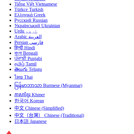
Tiếng Việt
Vietnamese
Türkçe
Turkish
Ελληνικά
Greek
Русский
Russian
Український
Ukrainian
Urdu
اردو
Arabic
العربية
Persian
فارسی
हिन्दी
Hindi
বাংলা
Bengali
ਪੰਜਾਬੀ
Punjabi
தமிழ்
Tamil
తెలుగు
Telugu
ไทย
Thai
မြန်မာဘာသာ
Burmese (Myanmar)
ភាសាខ្មែរ
Khmer
한국어
Korean
中文
Chinese (Simplified)
中文（台灣）
Chinese (Traditional)
日本語
Japanese