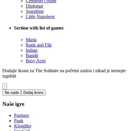
Četrdeset i osam
Diplomat
Josephine
Little Napoleon
Section with list of games
Maria
Rank and File
Indian
Bandit
Busy Aces
Dodajte ikonu za The Solitaire na početni zaslon i nikad je nemojte
izgubiti
Ne sada
Dodaj ikonu
Naše igre
Pasijans
Pauk
Klondike