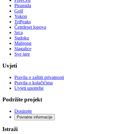
FreeCell
Piramida
Golf
Yukon
TriPeaks
Četrdeset lopova
Srca
Sudoku
Mahjong
Slagalice
Sve igre
Uvjeti
Pravila o zaštiti privatnosti
Pravila o kolačićima
Uvjeti upotrebe
Podržite projekt
Donirajte
Povratne informacije
Istraži