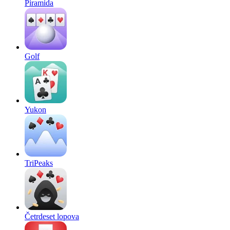
Piramida
Golf
Yukon
TriPeaks
Četrdeset lopova