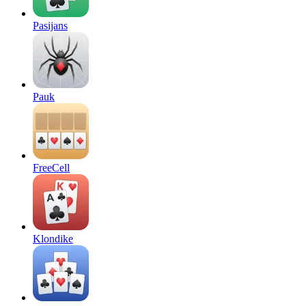
Pasijans
Pauk
FreeCell
Klondike