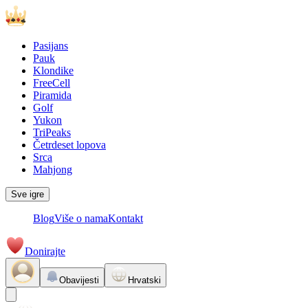
Pasijans
Pauk
Klondike
FreeCell
Piramida
Golf
Yukon
TriPeaks
Četrdeset lopova
Srca
Mahjong
Sve igre
Blog
Više o nama
Kontakt
Donirajte
Obavijesti
Hrvatski