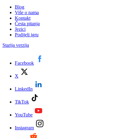
Blog
Više o nama
Kontakt
Česta pitanja
Jezici
Podijeli igru
Starija verzija
Facebook
X
LinkedIn
TikTok
YouTube
Instagram