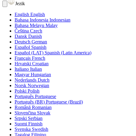
Jezik
English
English
Bahasa Indonesia
Indonesian
Bahasa Melayu
Malay
Čeština
Czech
Dansk
Danish
Deutsch
German
Español
Spanish
Español (LAT)
Spanish (Latin America)
Français
French
Hrvatski
Croatian
Italiano
Italian
Magyar
Hungarian
Nederlands
Dutch
Norsk
Norwegian
Polski
Polish
Português
Portuguese
Português (BR)
Portuguese (Brazil)
Română
Romanian
Slovenčina
Slovak
Srpski
Serbian
Suomi
Finnish
Svenska
Swedish
Tagalog
Filipino