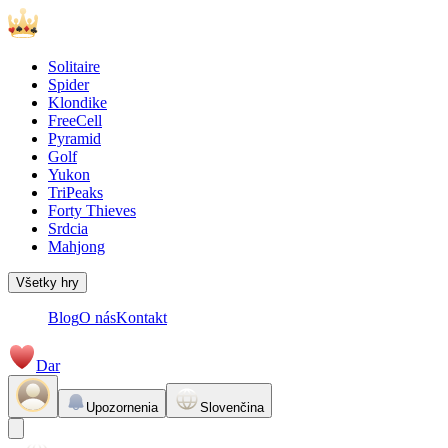
Solitaire
Spider
Klondike
FreeCell
Pyramid
Golf
Yukon
TriPeaks
Forty Thieves
Srdcia
Mahjong
Všetky hry
Blog
O nás
Kontakt
Dar
Upozornenia
Slovenčina