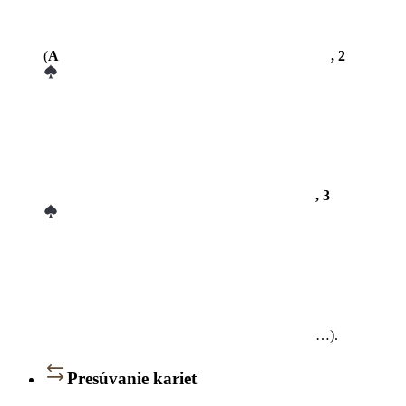
(
A
, 2
, 3
…).
Presúvanie kariet