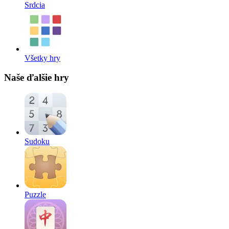
Srdcia
Všetky hry
Naše ďalšie hry
Sudoku
Puzzle