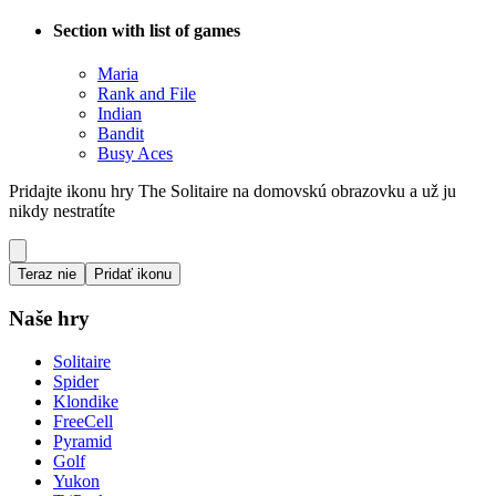
Section with list of games
Maria
Rank and File
Indian
Bandit
Busy Aces
Pridajte ikonu hry The Solitaire na domovskú obrazovku a už ju
nikdy nestratíte
Teraz nie
Pridať ikonu
Naše hry
Solitaire
Spider
Klondike
FreeCell
Pyramid
Golf
Yukon