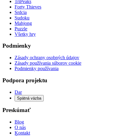
TriPeaks
Forty Thieves
Srdcia
Sudoku
Mahjong
Puzzle
Všetky hry
Podmienky
Zásady ochrany osobných údajov
Zásady používania súborov cookie
Podmienky používania
Podpora projektu
Dar
Spätná väzba
Preskúmať
Blog
O nás
Kontakt