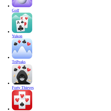
Golf
Yukon
TriPeaks
Forty Thieves