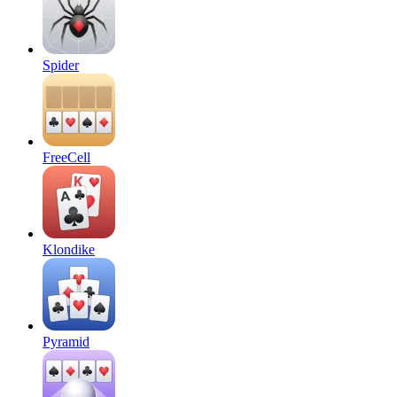
Spider
FreeCell
Klondike
Pyramid