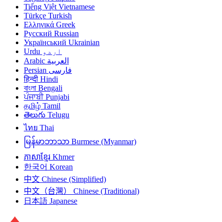
Tiếng Việt
Vietnamese
Türkçe
Turkish
Ελληνικά
Greek
Русский
Russian
Український
Ukrainian
Urdu
اردو
Arabic
العربية
Persian
فارسی
हिन्दी
Hindi
বাংলা
Bengali
ਪੰਜਾਬੀ
Punjabi
தமிழ்
Tamil
తెలుగు
Telugu
ไทย
Thai
မြန်မာဘာသာ
Burmese (Myanmar)
ភាសាខ្មែរ
Khmer
한국어
Korean
中文
Chinese (Simplified)
中文（台灣）
Chinese (Traditional)
日本語
Japanese