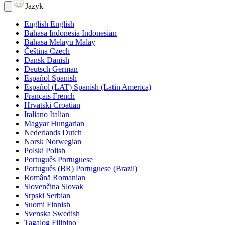
Jazyk
English
English
Bahasa Indonesia
Indonesian
Bahasa Melayu
Malay
Čeština
Czech
Dansk
Danish
Deutsch
German
Español
Spanish
Español (LAT)
Spanish (Latin America)
Français
French
Hrvatski
Croatian
Italiano
Italian
Magyar
Hungarian
Nederlands
Dutch
Norsk
Norwegian
Polski
Polish
Português
Portuguese
Português (BR)
Portuguese (Brazil)
Română
Romanian
Slovenčina
Slovak
Srpski
Serbian
Suomi
Finnish
Svenska
Swedish
Tagalog
Filipino