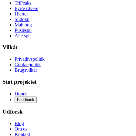
TriPeaks
Fyrre røvere
Hjerter
Sudoku
Mahjong
Puslespil
Alle spil
Vilkår
Privatlivspolitik
Cookiepolitik
Brugsvilkår
Støt projektet
Doner
Feedback
Udforsk
Blog
Om os
Kontakt