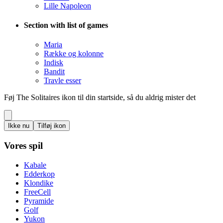
Lille Napoleon
Section with list of games
Maria
Række og kolonne
Indisk
Bandit
Travle esser
Føj The Solitaires ikon til din startside, så du aldrig mister det
Ikke nu
Tilføj ikon
Vores spil
Kabale
Edderkop
Klondike
FreeCell
Pyramide
Golf
Yukon