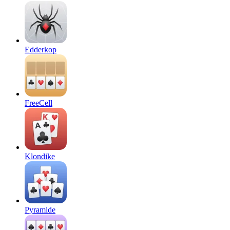
Edderkop
FreeCell
Klondike
Pyramide