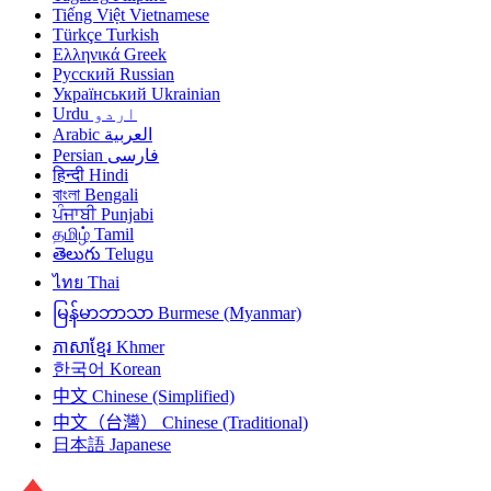
Tiếng Việt
Vietnamese
Türkçe
Turkish
Ελληνικά
Greek
Русский
Russian
Український
Ukrainian
Urdu
اردو
Arabic
العربية
Persian
فارسی
हिन्दी
Hindi
বাংলা
Bengali
ਪੰਜਾਬੀ
Punjabi
தமிழ்
Tamil
తెలుగు
Telugu
ไทย
Thai
မြန်မာဘာသာ
Burmese (Myanmar)
ភាសាខ្មែរ
Khmer
한국어
Korean
中文
Chinese (Simplified)
中文（台灣）
Chinese (Traditional)
日本語
Japanese