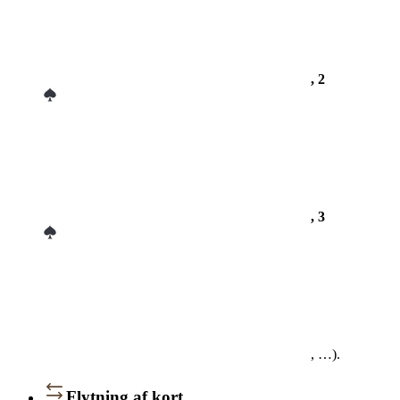
, 2
, 3
, …).
Flytning af kort