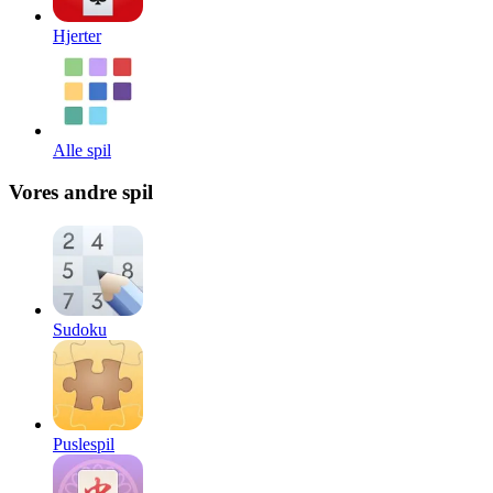
Hjerter
Alle spil
Vores andre spil
Sudoku
Puslespil