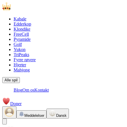
Kabale
Edderkop
Klondike
FreeCell
Pyramide
Golf
Yukon
TriPeaks
Fyrre røvere
Hjerter
Mahjong
Alle spil
Blog
Om os
Kontakt
Doner
Meddelelser
Dansk