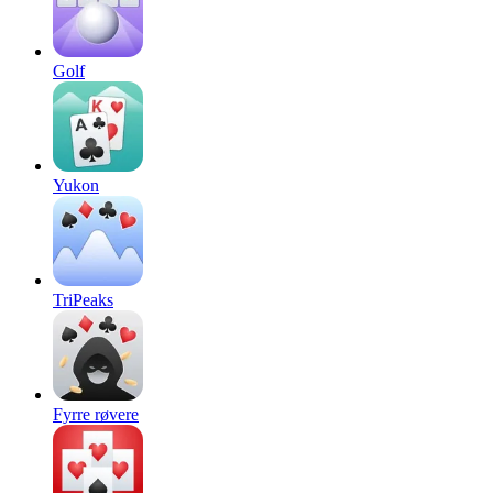
Golf
Yukon
TriPeaks
Fyrre røvere