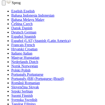
Sprog
English
English
Bahasa Indonesia
Indonesian
Bahasa Melayu
Malay
Čeština
Czech
Dansk
Danish
Deutsch
German
Español
Spanish
Español (LAT)
Spanish (Latin America)
Français
French
Hrvatski
Croatian
Italiano
Italian
Magyar
Hungarian
Nederlands
Dutch
Norsk
Norwegian
Polski
Polish
Português
Portuguese
Português (BR)
Portuguese (Brazil)
Română
Romanian
Slovenčina
Slovak
Srpski
Serbian
Suomi
Finnish
Svenska
Swedish
Tagalog
Filipino