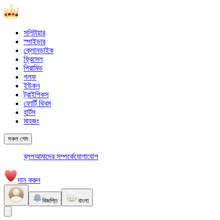
সলিটায়ার
স্পাইডার
ক্লোনডাইক
ফ্রিসেল
পিরামিড
গলফ
ইউকন
ট্রাইপিকস
ফোর্টি থিবস
হার্টস
মাহজং
সকল গেম
ব্লগ
আমাদের সম্পর্কে
যোগাযোগ
দান করুন
বিজ্ঞপ্তি
বাংলা