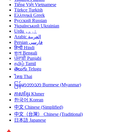
Tiếng Việt
Vietnamese
Türkçe
Turkish
Ελληνικά
Greek
Русский
Russian
Український
Ukrainian
Urdu
اردو
Arabic
العربية
Persian
فارسی
हिन्दी
Hindi
বাংলা
Bengali
ਪੰਜਾਬੀ
Punjabi
தமிழ்
Tamil
తెలుగు
Telugu
ไทย
Thai
မြန်မာဘာသာ
Burmese (Myanmar)
ភាសាខ្មែរ
Khmer
한국어
Korean
中文
Chinese (Simplified)
中文（台灣）
Chinese (Traditional)
日本語
Japanese