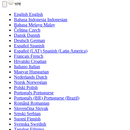
ভাষা
English
English
Bahasa Indonesia
Indonesian
Bahasa Melayu
Malay
Čeština
Czech
Dansk
Danish
Deutsch
German
Español
Spanish
Español (LAT)
Spanish (Latin America)
Français
French
Hrvatski
Croatian
Italiano
Italian
Magyar
Hungarian
Nederlands
Dutch
Norsk
Norwegian
Polski
Polish
Português
Portuguese
Português (BR)
Portuguese (Brazil)
Română
Romanian
Slovenčina
Slovak
Srpski
Serbian
Suomi
Finnish
Svenska
Swedish
Tagalog
Filipino