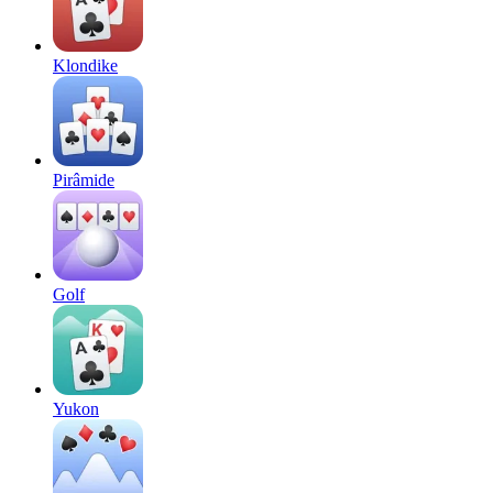
Klondike
Pirâmide
Golf
Yukon