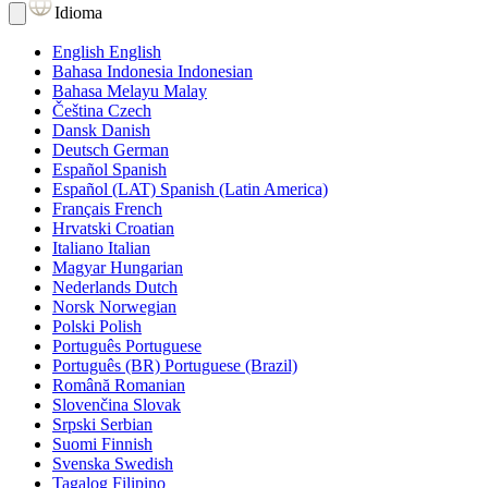
Idioma
English
English
Bahasa Indonesia
Indonesian
Bahasa Melayu
Malay
Čeština
Czech
Dansk
Danish
Deutsch
German
Español
Spanish
Español (LAT)
Spanish (Latin America)
Français
French
Hrvatski
Croatian
Italiano
Italian
Magyar
Hungarian
Nederlands
Dutch
Norsk
Norwegian
Polski
Polish
Português
Portuguese
Português (BR)
Portuguese (Brazil)
Română
Romanian
Slovenčina
Slovak
Srpski
Serbian
Suomi
Finnish
Svenska
Swedish
Tagalog
Filipino