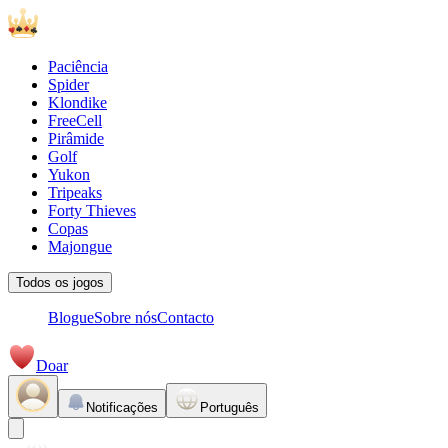
Paciência
Spider
Klondike
FreeCell
Pirâmide
Golf
Yukon
Tripeaks
Forty Thieves
Copas
Majongue
Todos os jogos
Blogue
Sobre nós
Contacto
Doar
Notificações
Português