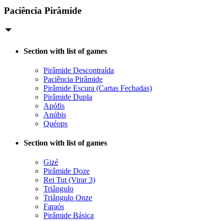
Paciência Pirâmide
Section with list of games
Pirâmide Descontraída
Paciência Pirâmide
Pirâmide Escura (Cartas Fechadas)
Pirâmide Dupla
Apófis
Anúbis
Quéops
Section with list of games
Gizé
Pirâmide Doze
Rei Tut (Virar 3)
Triângulo
Triângulo Onze
Faraós
Pirâmide Básica