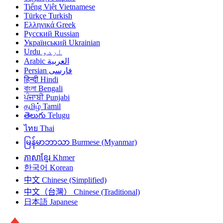
Tiếng Việt
Vietnamese
Türkçe
Turkish
Ελληνικά
Greek
Русский
Russian
Український
Ukrainian
Urdu
اردو
Arabic
العربية
Persian
فارسی
हिन्दी
Hindi
বাংলা
Bengali
ਪੰਜਾਬੀ
Punjabi
தமிழ்
Tamil
తెలుగు
Telugu
ไทย
Thai
မြန်မာဘာသာ
Burmese (Myanmar)
ភាសាខ្មែរ
Khmer
한국어
Korean
中文
Chinese (Simplified)
中文（台灣）
Chinese (Traditional)
日本語
Japanese