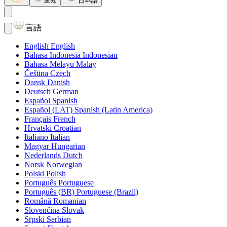
通知
日本語
言語
English
English
Bahasa Indonesia
Indonesian
Bahasa Melayu
Malay
Čeština
Czech
Dansk
Danish
Deutsch
German
Español
Spanish
Español (LAT)
Spanish (Latin America)
Français
French
Hrvatski
Croatian
Italiano
Italian
Magyar
Hungarian
Nederlands
Dutch
Norsk
Norwegian
Polski
Polish
Português
Portuguese
Português (BR)
Portuguese (Brazil)
Română
Romanian
Slovenčina
Slovak
Srpski
Serbian