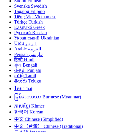
Suomi
Finnish
Svenska
Swedish
Tagalog
Filipino
Tiếng Việt
Vietnamese
Türkçe
Turkish
Ελληνικά
Greek
Русский
Russian
Український
Ukrainian
Urdu
اردو
Arabic
العربية
Persian
فارسی
हिन्दी
Hindi
বাংলা
Bengali
ਪੰਜਾਬੀ
Punjabi
தமிழ்
Tamil
తెలుగు
Telugu
ไทย
Thai
မြန်မာဘာသာ
Burmese (Myanmar)
ភាសាខ្មែរ
Khmer
한국어
Korean
中文
Chinese (Simplified)
中文（台灣）
Chinese (Traditional)