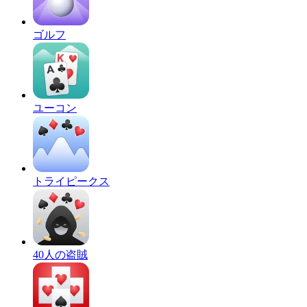
ゴルフ
ユーコン
トライピークス
40人の盗賊