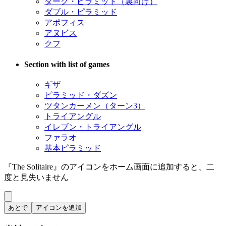
ダーク・ピラミッド（裏向け）
ダブル・ピラミッド
アポフィス
アヌビス
クフ
Section with list of games
ギザ
ピラミッド・ダズン
ツタンカーメン（ターン3）
トライアングル
イレブン・トライアングル
ファラオ
基本ピラミッド
『The Solitaire』のアイコンをホーム画面に追加すると、二
度と見失いません
あとで
アイコンを追加