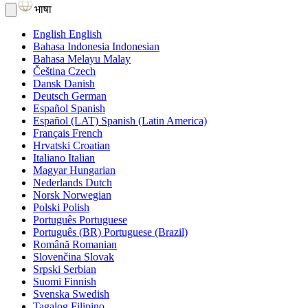
भाषा
English
English
Bahasa Indonesia
Indonesian
Bahasa Melayu
Malay
Čeština
Czech
Dansk
Danish
Deutsch
German
Español
Spanish
Español (LAT)
Spanish (Latin America)
Français
French
Hrvatski
Croatian
Italiano
Italian
Magyar
Hungarian
Nederlands
Dutch
Norsk
Norwegian
Polski
Polish
Português
Portuguese
Português (BR)
Portuguese (Brazil)
Română
Romanian
Slovenčina
Slovak
Srpski
Serbian
Suomi
Finnish
Svenska
Swedish
Tagalog
Filipino