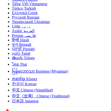
Tiếng Việt
Vietnamese
Türkçe
Turkish
Ελληνικά
Greek
Русский
Russian
Український
Ukrainian
Urdu
اردو
Arabic
العربية
Persian
فارسی
हिन्दी
Hindi
বাংলা
Bengali
ਪੰਜਾਬੀ
Punjabi
தமிழ்
Tamil
తెలుగు
Telugu
ไทย
Thai
မြန်မာဘာသာ
Burmese (Myanmar)
ភាសាខ្មែរ
Khmer
한국어
Korean
中文
Chinese (Simplified)
中文（台灣）
Chinese (Traditional)
日本語
Japanese