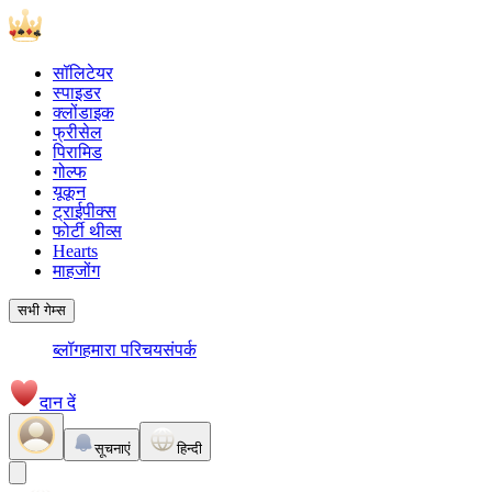
सॉलिटेयर
स्पाइडर
क्लोंडाइक
फ्रीसेल
पिरामिड
गोल्फ
यूकून
ट्राईपीक्स
फोर्टी थीव्स
Hearts
माहजोंग
सभी गेम्स
ब्लॉग
हमारा परिचय
संपर्क
दान दें
सूचनाएं
हिन्दी