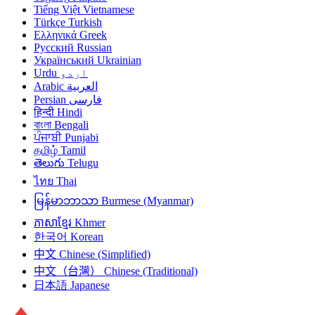
Tiếng Việt
Vietnamese
Türkçe
Turkish
Ελληνικά
Greek
Русский
Russian
Український
Ukrainian
Urdu
اردو
Arabic
العربية
Persian
فارسی
हिन्दी
Hindi
বাংলা
Bengali
ਪੰਜਾਬੀ
Punjabi
தமிழ்
Tamil
తెలుగు
Telugu
ไทย
Thai
မြန်မာဘာသာ
Burmese (Myanmar)
ភាសាខ្មែរ
Khmer
한국어
Korean
中文
Chinese (Simplified)
中文（台灣）
Chinese (Traditional)
日本語
Japanese