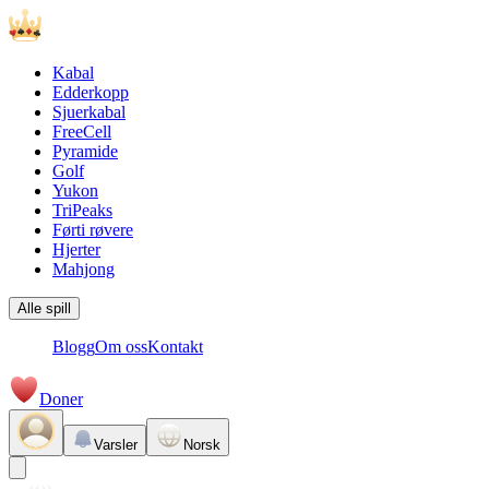
Kabal
Edderkopp
Sjuerkabal
FreeCell
Pyramide
Golf
Yukon
TriPeaks
Førti røvere
Hjerter
Mahjong
Alle spill
Blogg
Om oss
Kontakt
Doner
Varsler
Norsk