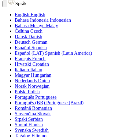
Språk
English
English
Bahasa Indonesia
Indonesian
Bahasa Melayu
Malay
Čeština
Czech
Dansk
Danish
Deutsch
German
Español
Spanish
Español (LAT)
Spanish (Latin America)
Français
French
Hrvatski
Croatian
Italiano
Italian
Magyar
Hungarian
Nederlands
Dutch
Norsk
Norwegian
Polski
Polish
Português
Portuguese
Português (BR)
Portuguese (Brazil)
Română
Romanian
Slovenčina
Slovak
Srpski
Serbian
Suomi
Finnish
Svenska
Swedish
Tagalog
Filipino