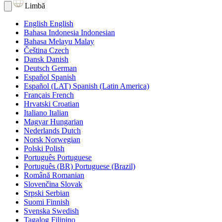
Limbă
English
English
Bahasa Indonesia
Indonesian
Bahasa Melayu
Malay
Čeština
Czech
Dansk
Danish
Deutsch
German
Español
Spanish
Español (LAT)
Spanish (Latin America)
Français
French
Hrvatski
Croatian
Italiano
Italian
Magyar
Hungarian
Nederlands
Dutch
Norsk
Norwegian
Polski
Polish
Português
Portuguese
Português (BR)
Portuguese (Brazil)
Română
Romanian
Slovenčina
Slovak
Srpski
Serbian
Suomi
Finnish
Svenska
Swedish
Tagalog
Filipino