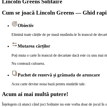
Lincoln Greens Solitaire
Cum se joacă Lincoln Greens — Ghid rap
Obiectiv
Elimină toate cărțile de pe masă mutându-le în teancul de decart
Mutarea cărților
Poți muta o carte în teancul de decartate dacă este cu unu mai m
Nu contează culoarea.
Pachet de rezervă și grămada de aruncare
Acea carte devine noua bază pentru mutările tale.
Acum ai mai multă putere!
Înțelegem că atunci când joci Solitaire nu este vorba doar de jocul în si