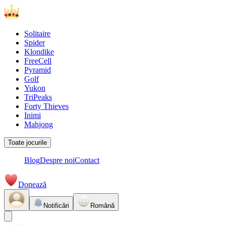
Solitaire
Spider
Klondike
FreeCell
Pyramid
Golf
Yukon
TriPeaks
Forty Thieves
Inimi
Mahjong
Toate jocurile
Blog
Despre noi
Contact
Donează
Notificări
Română