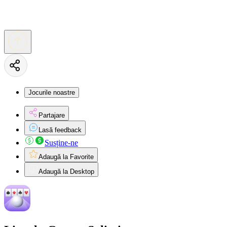
Jocurile noastre
Partajare
Lasă feedback
Susține-ne
Adaugă la Favorite
Adaugă la Desktop