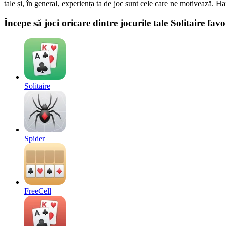
tale și, în general, experiența ta de joc sunt cele care ne motivează. 
Începe să joci oricare dintre jocurile tale Solitaire fav
Solitaire
Spider
FreeCell