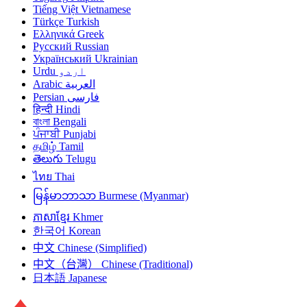
Tiếng Việt
Vietnamese
Türkçe
Turkish
Ελληνικά
Greek
Русский
Russian
Український
Ukrainian
Urdu
اردو
Arabic
العربية
Persian
فارسی
हिन्दी
Hindi
বাংলা
Bengali
ਪੰਜਾਬੀ
Punjabi
தமிழ்
Tamil
తెలుగు
Telugu
ไทย
Thai
မြန်မာဘာသာ
Burmese (Myanmar)
ភាសាខ្មែរ
Khmer
한국어
Korean
中文
Chinese (Simplified)
中文（台灣）
Chinese (Traditional)
日本語
Japanese