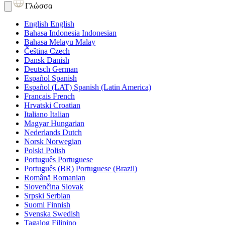
Γλώσσα
English
English
Bahasa Indonesia
Indonesian
Bahasa Melayu
Malay
Čeština
Czech
Dansk
Danish
Deutsch
German
Español
Spanish
Español (LAT)
Spanish (Latin America)
Français
French
Hrvatski
Croatian
Italiano
Italian
Magyar
Hungarian
Nederlands
Dutch
Norsk
Norwegian
Polski
Polish
Português
Portuguese
Português (BR)
Portuguese (Brazil)
Română
Romanian
Slovenčina
Slovak
Srpski
Serbian
Suomi
Finnish
Svenska
Swedish
Tagalog
Filipino