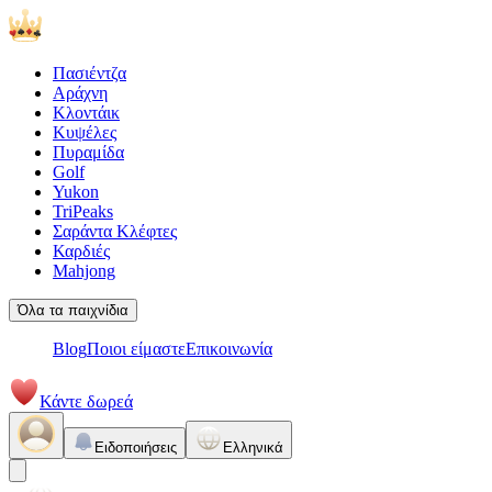
Πασιέντζα
Αράχνη
Κλοντάικ
Κυψέλες
Πυραμίδα
Golf
Yukon
TriPeaks
Σαράντα Κλέφτες
Καρδιές
Mahjong
Όλα τα παιχνίδια
Blog
Ποιοι είμαστε
Επικοινωνία
Κάντε δωρεά
Ειδοποιήσεις
Ελληνικά