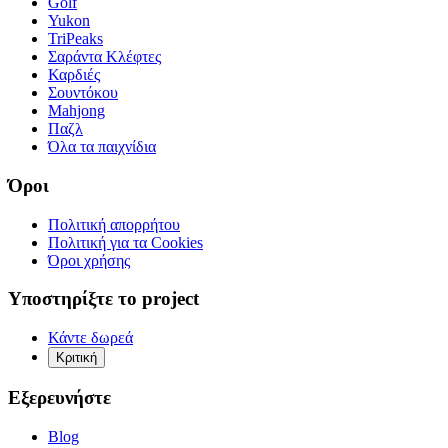
Golf
Yukon
TriPeaks
Σαράντα Κλέφτες
Καρδιές
Σουντόκου
Mahjong
Παζλ
Όλα τα παιχνίδια
Όροι
Πολιτική απορρήτου
Πολιτική για τα Cookies
Όροι χρήσης
Υποστηρίξτε το project
Κάντε δωρεά
Κριτική
Εξερευνήστε
Blog