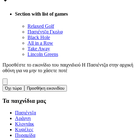
Section with list of games
Relaxed Golf
Πασιέντζα Γκολφ
Black Hole
All in a Row
Take Away
Lincoln Greens
Προσθέστε το εικονίδιο του παιχνιδιού Η Πασιέντζα στην αρχική
οθόνη για να μην το χάσετε ποτέ
Όχι τώρα
Προσθήκη εικονιδίου
Τα παιχνίδια μας
Πασιέντζα
Αράχνη
Κλοντάικ
Κυψέλες
Πυραμίδα