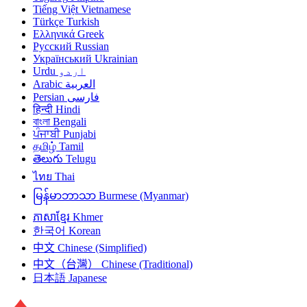
Tiếng Việt
Vietnamese
Türkçe
Turkish
Ελληνικά
Greek
Русский
Russian
Український
Ukrainian
Urdu
اردو
Arabic
العربية
Persian
فارسی
हिन्दी
Hindi
বাংলা
Bengali
ਪੰਜਾਬੀ
Punjabi
தமிழ்
Tamil
తెలుగు
Telugu
ไทย
Thai
မြန်မာဘာသာ
Burmese (Myanmar)
ភាសាខ្មែរ
Khmer
한국어
Korean
中文
Chinese (Simplified)
中文（台灣）
Chinese (Traditional)
日本語
Japanese