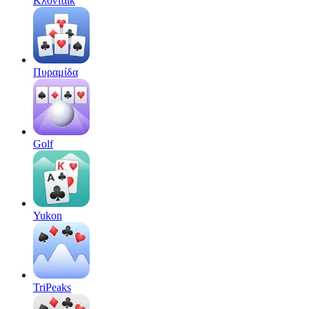
Κλοντάικ
Πυραμίδα
Golf
Yukon
TriPeaks