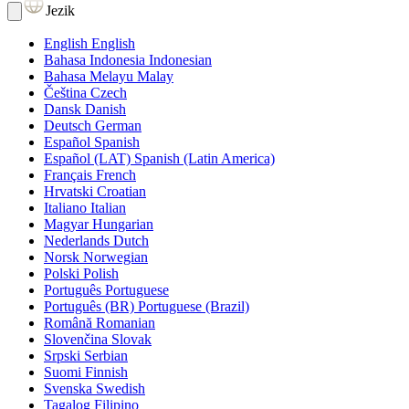
Jezik
English
English
Bahasa Indonesia
Indonesian
Bahasa Melayu
Malay
Čeština
Czech
Dansk
Danish
Deutsch
German
Español
Spanish
Español (LAT)
Spanish (Latin America)
Français
French
Hrvatski
Croatian
Italiano
Italian
Magyar
Hungarian
Nederlands
Dutch
Norsk
Norwegian
Polski
Polish
Português
Portuguese
Português (BR)
Portuguese (Brazil)
Română
Romanian
Slovenčina
Slovak
Srpski
Serbian
Suomi
Finnish
Svenska
Swedish
Tagalog
Filipino