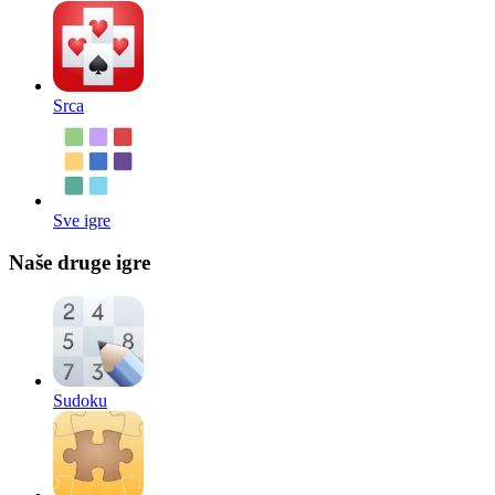
Srca
Sve igre
Naše druge igre
Sudoku