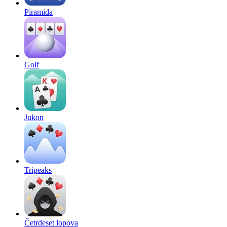
Piramida
Golf
Jukon
Tripeaks
Četrdeset lopova