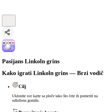
Pasijans Linkoln grins
Kako igrati Linkoln grins — Brzi vodič
Cilj
Uklonite sve karte sa ploče tako što ćete ih pomeriti na
odloženu gomilu.