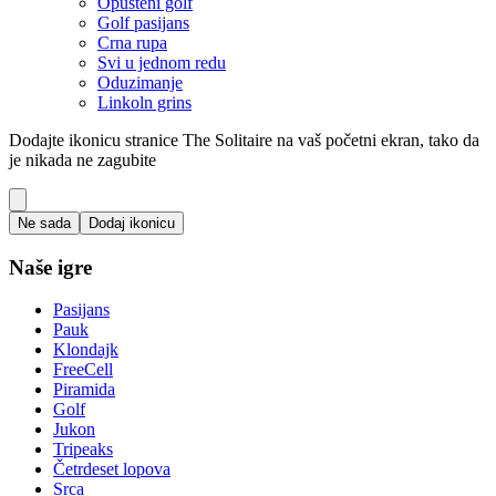
Opušteni golf
Golf pasijans
Crna rupa
Svi u jednom redu
Oduzimanje
Linkoln grins
Dodajte ikonicu stranice The Solitaire na vaš početni ekran, tako da
je nikada ne zagubite
Ne sada
Dodaj ikonicu
Naše igre
Pasijans
Pauk
Klondajk
FreeCell
Piramida
Golf
Jukon
Tripeaks
Četrdeset lopova
Srca