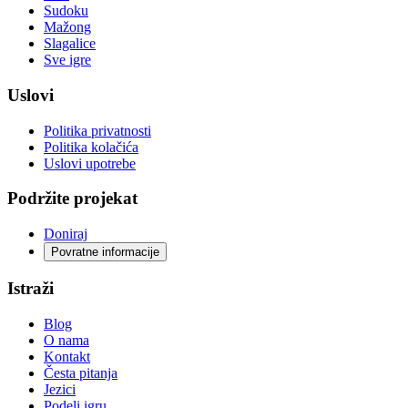
Sudoku
Mažong
Slagalice
Sve igre
Uslovi
Politika privatnosti
Politika kolačića
Uslovi upotrebe
Podržite projekat
Doniraj
Povratne informacije
Istraži
Blog
O nama
Kontakt
Česta pitanja
Jezici
Podeli igru