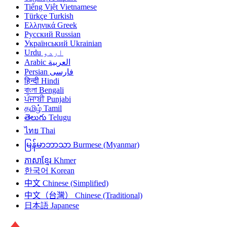
Tiếng Việt
Vietnamese
Türkçe
Turkish
Ελληνικά
Greek
Русский
Russian
Український
Ukrainian
Urdu
اردو
Arabic
العربية
Persian
فارسی
हिन्दी
Hindi
বাংলা
Bengali
ਪੰਜਾਬੀ
Punjabi
தமிழ்
Tamil
తెలుగు
Telugu
ไทย
Thai
မြန်မာဘာသာ
Burmese (Myanmar)
ភាសាខ្មែរ
Khmer
한국어
Korean
中文
Chinese (Simplified)
中文（台灣）
Chinese (Traditional)
日本語
Japanese