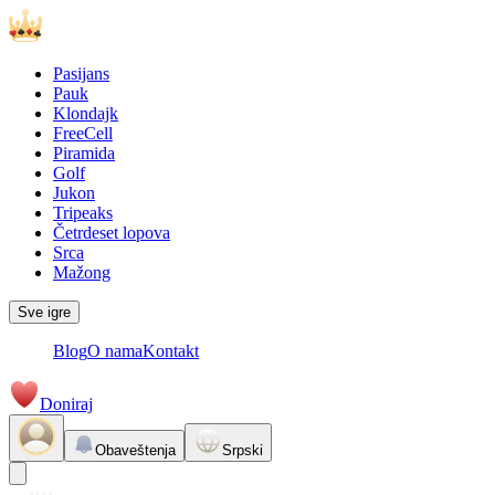
Pasijans
Pauk
Klondajk
FreeCell
Piramida
Golf
Jukon
Tripeaks
Četrdeset lopova
Srca
Mažong
Sve igre
Blog
O nama
Kontakt
Doniraj
Obaveštenja
Srpski