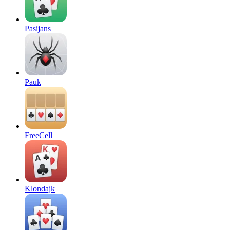
Pasijans
Pauk
FreeCell
Klondajk