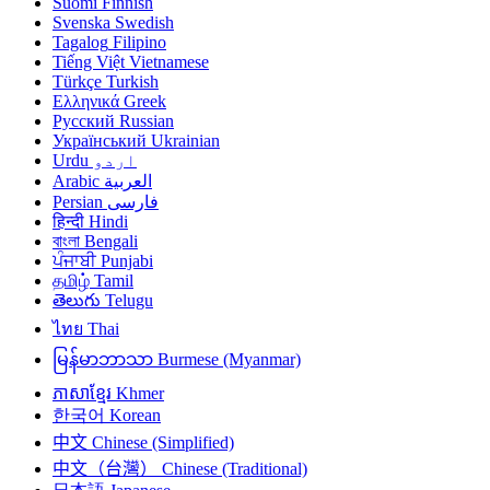
Suomi
Finnish
Svenska
Swedish
Tagalog
Filipino
Tiếng Việt
Vietnamese
Türkçe
Turkish
Ελληνικά
Greek
Русский
Russian
Український
Ukrainian
Urdu
اردو
Arabic
العربية
Persian
فارسی
हिन्दी
Hindi
বাংলা
Bengali
ਪੰਜਾਬੀ
Punjabi
தமிழ்
Tamil
తెలుగు
Telugu
ไทย
Thai
မြန်မာဘာသာ
Burmese (Myanmar)
ភាសាខ្មែរ
Khmer
한국어
Korean
中文
Chinese (Simplified)
中文（台灣）
Chinese (Traditional)