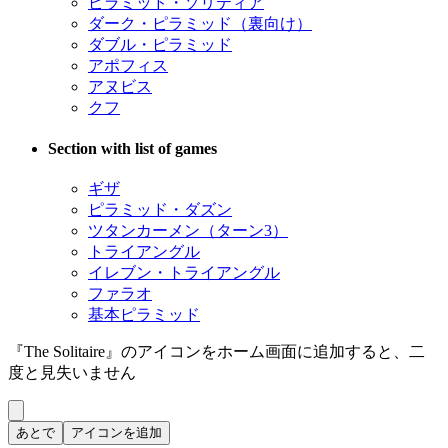
ピラミッド・ソリティア
ダーク・ピラミッド（裏向け）
ダブル・ピラミッド
アポフィス
アヌビス
クフ
Section with list of games
ギザ
ピラミッド・ダズン
ツタンカーメン（ターン3）
トライアングル
イレブン・トライアングル
ファラオ
基本ピラミッド
『The Solitaire』のアイコンをホーム画面に追加すると、二
度と見失いません
あとで
アイコンを追加