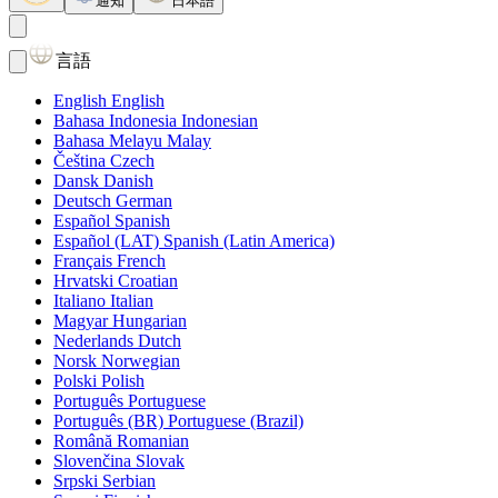
通知
日本語
言語
English
English
Bahasa Indonesia
Indonesian
Bahasa Melayu
Malay
Čeština
Czech
Dansk
Danish
Deutsch
German
Español
Spanish
Español (LAT)
Spanish (Latin America)
Français
French
Hrvatski
Croatian
Italiano
Italian
Magyar
Hungarian
Nederlands
Dutch
Norsk
Norwegian
Polski
Polish
Português
Portuguese
Português (BR)
Portuguese (Brazil)
Română
Romanian
Slovenčina
Slovak
Srpski
Serbian