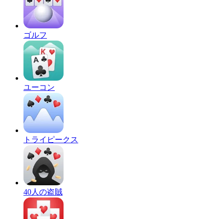
ゴルフ
ユーコン
トライピークス
40人の盗賊