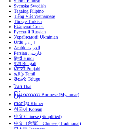
Suomi
Finnish
Svenska
Swedish
Tagalog
Filipino
Tiếng Việt
Vietnamese
Türkçe
Turkish
Ελληνικά
Greek
Русский
Russian
Український
Ukrainian
Urdu
اردو
Arabic
العربية
Persian
فارسی
हिन्दी
Hindi
বাংলা
Bengali
ਪੰਜਾਬੀ
Punjabi
தமிழ்
Tamil
తెలుగు
Telugu
ไทย
Thai
မြန်မာဘာသာ
Burmese (Myanmar)
ភាសាខ្មែរ
Khmer
한국어
Korean
中文
Chinese (Simplified)
中文（台灣）
Chinese (Traditional)