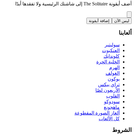
أضف أيقونة The Solitaire إلى شاشتك الرئيسية ولا تفقدها أبدًا
ليس الآن
إضافة أيقونة
ألعابنا
سوليتير
العنكبوت
كلوندايك
الخلية الحرة
الهرم
الغولف
يوكون
تراي بيكس
الأربعون لصًا
القلوب
سودوكو
ماهجونغ
ألغاز الصورة المقطوعة
كل الألعاب
الشروط