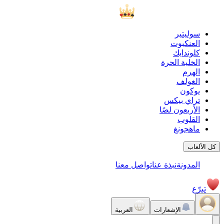
سوليتير
العنكبوت
كلوندايك
الخلية الحرة
الهرم
الغولف
يوكون
تراي بيكس
الأربعون لصًا
القلوب
ماهجونغ
كل الألعاب
المدونة
نبذة عنا
تواصل معنا
تبرّع
الإشعارات
العربية