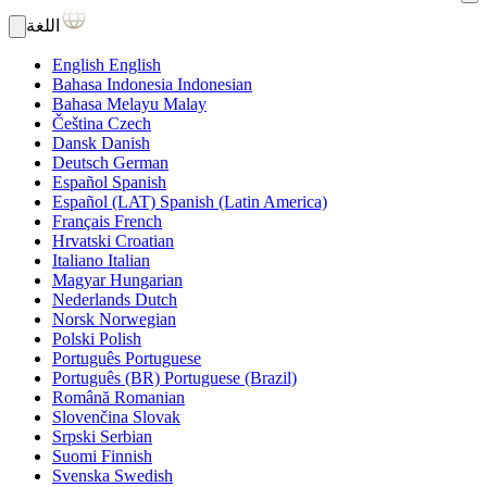
اللغة
English
English
Bahasa Indonesia
Indonesian
Bahasa Melayu
Malay
Čeština
Czech
Dansk
Danish
Deutsch
German
Español
Spanish
Español (LAT)
Spanish (Latin America)
Français
French
Hrvatski
Croatian
Italiano
Italian
Magyar
Hungarian
Nederlands
Dutch
Norsk
Norwegian
Polski
Polish
Português
Portuguese
Português (BR)
Portuguese (Brazil)
Română
Romanian
Slovenčina
Slovak
Srpski
Serbian
Suomi
Finnish
Svenska
Swedish