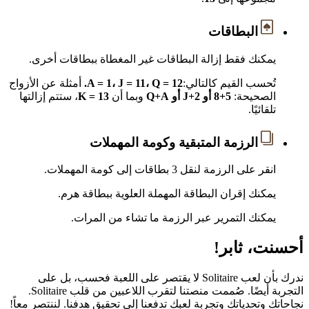
البطاقات
يمكنك فقط إزالة البطاقات غير المغطاة ببطاقات أخرى.
تُحسب القيم كالتالي:
A = 1، J = 11، Q = 12.
أمثلة عن الأزواج
الصحيحة:
5+8 أو J+2 أو Q+A
وبما أن
K = 13
، ستتم إزالتها
تلقائيًا.
الرزمة المتبقية وكومة المهملات
انقر على الرزمة لنقل 3 بطاقات إلى كومة المهملات.
يمكنك إقران البطاقة المهملة العلوية ببطاقة هرم.
يمكنك التمرير عبر الرزمة ما تشاء من المرات.
أحسنت، ثابر!
ندرك بأن لعب Solitaire لا يقتصر على اللعبة فحسب، بل على
التجربة أيضًا. صُممت منصتنا لتقرب اللاعبين من قلب Solitaire.
نجاحاتك وتحدياتك وتجربة لعبك تدفعنا إلى تحقيق هدفنا. لننتصر معاً!