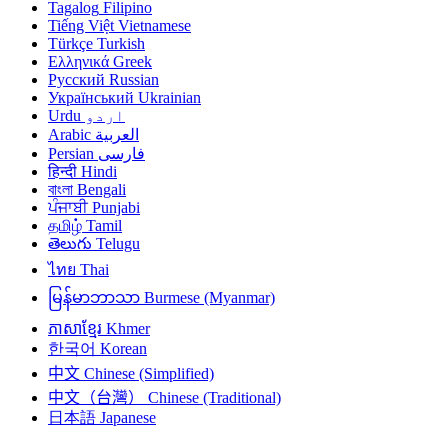
Tagalog
Filipino
Tiếng Việt
Vietnamese
Türkçe
Turkish
Ελληνικά
Greek
Русский
Russian
Український
Ukrainian
اردو
Urdu
العربية
Arabic
فارسی
Persian
हिन्दी
Hindi
বাংলা
Bengali
ਪੰਜਾਬੀ
Punjabi
தமிழ்
Tamil
తెలుగు
Telugu
ไทย
Thai
မြန်မာဘာသာ
Burmese (Myanmar)
ភាសាខ្មែរ
Khmer
한국어
Korean
中文
Chinese (Simplified)
中文（台灣）
Chinese (Traditional)
日本語
Japanese