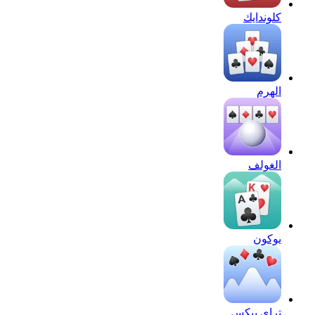
كلوندايك
الهرم
الغولف
يوكون
تراي بيكس