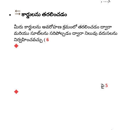
, …).
కార్డులను తరలించడం
మీరు కార్డులను అవరోహణ క్రమంలో తరలించడం ద్వారా
మరియు సూట్‌లను సరిపోల్చడం ద్వారా నిలువు వరుసలను
నిర్వహించవచ్చు (
6
పై
5