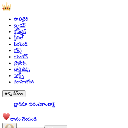
సాలిటైర్‌
స్పైడర్‌
క్లోన్‌డైక్
ఫ్రీసెల్‌
పిరమిడ్‌
గోల్ఫ్‌
యుకోన్‌
ట్రైపీక్స్‌
ఫోర్టీ థీవ్స్‌
హార్ట్స్
మాహ్‌జోంగ్‌
అన్ని గేమ్‌లు
బ్లాగ్‌
మా గురించి
కాంటాక్ట్‌
దానం చేయండి