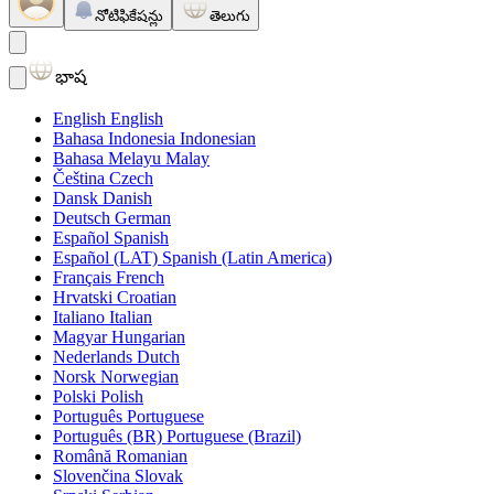
నోటిఫికేషన్లు
తెలుగు
భాష
English
English
Bahasa Indonesia
Indonesian
Bahasa Melayu
Malay
Čeština
Czech
Dansk
Danish
Deutsch
German
Español
Spanish
Español (LAT)
Spanish (Latin America)
Français
French
Hrvatski
Croatian
Italiano
Italian
Magyar
Hungarian
Nederlands
Dutch
Norsk
Norwegian
Polski
Polish
Português
Portuguese
Português (BR)
Portuguese (Brazil)
Română
Romanian
Slovenčina
Slovak