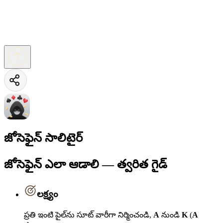
జోసెఫైన్‌ సాలిటైర్‌
జోసెఫైన్‌ ఎలా ఆడాలి — త్వరిత గైడ్
లక్ష్యం
ప్రతి ఇంటి పైల్‌ను సూట్ వారీగా నిర్మించండి,
A
నుండి
K
(
A