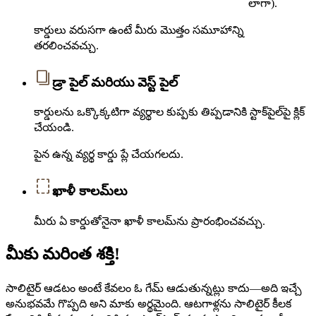
లాగా).
కార్డులు వరుసగా ఉంటే మీరు మొత్తం సమూహాన్ని
తరలించవచ్చు.
డ్రా పైల్ మరియు వెస్ట్ పైల్
కార్డులను ఒక్కొక్కటిగా వ్యర్థాల కుప్పకు తిప్పడానికి స్టాక్‌పైల్‌పై క్లిక్
చేయండి.
పైన ఉన్న వ్యర్థ కార్డు ప్లే చేయగలదు.
ఖాళీ కాలమ్‌లు
మీరు ఏ కార్డుతోనైనా ఖాళీ కాలమ్‌ను ప్రారంభించవచ్చు.
మీకు మరింత శక్తి!
సాలిటైర్ ఆడటం అంటే కేవలం ఓ గేమ్ ఆడుతున్నట్లు కాదు—అది ఇచ్చే
అనుభవమే గొప్పది అని మాకు అర్థమైంది. ఆటగాళ్లను సాలిటైర్ కీలక