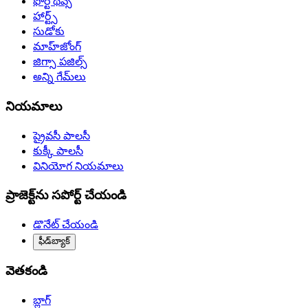
ఫోర్టీ థీవ్స్‌
హార్ట్స్
సుడోకు
మాహ్‌జోంగ్‌
జిగ్సా పజిల్స్
అన్ని గేమ్‌లు
నియమాలు
ప్రైవసీ పాలసీ
కుక్కీ పాలసీ
వినియోగ నియమాలు
ప్రాజెక్ట్‌ను సపోర్ట్ చేయండి
డొనేట్ చేయండి
ఫీడ్‌బ్యాక్‌
వెతకండి
బ్లాగ్‌