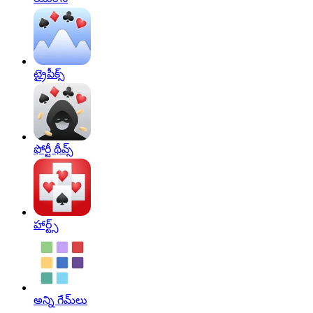
ట్రైపీక్స్‌
ఫోర్టీ థీవ్స్‌
హార్ట్స్
అన్ని గేమ్‌లు