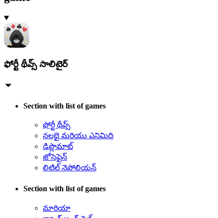
ఫోర్టీ థీవ్స్ సాలిటైర్‌
Section with list of games
ఫోర్టీ థీవ్స్‌
నలభై మరియు ఎనిమిది
డిప్లొమాట్‌
జోసెఫైన్‌
లిటిల్ నెపోలియన్‌
Section with list of games
మారియా