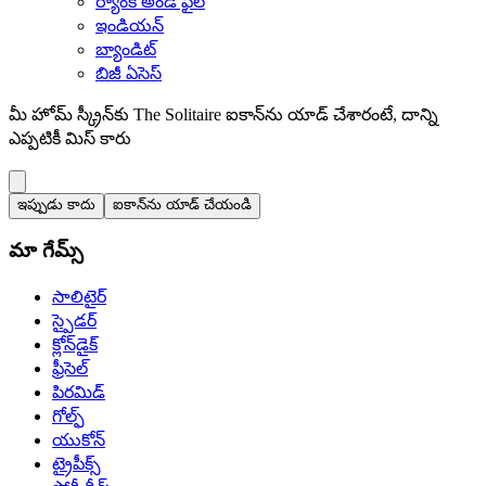
ర్యాంక్‌ అండ్ ఫైల్‌
ఇండియన్‌
బ్యాండిట్‌
బిజీ ఏసెస్‌
మీ హోమ్ స్క్రీన్‌కు The Solitaire ఐకాన్‌ను యాడ్ చేశారంటే, దాన్ని
ఎప్పటికీ మిస్ కారు
ఇప్పుడు కాదు
ఐకాన్‌ను యాడ్ చేయండి
మా గేమ్స్‌
సాలిటైర్‌
స్పైడర్‌
క్లోన్‌డైక్
ఫ్రీసెల్‌
పిరమిడ్‌
గోల్ఫ్‌
యుకోన్‌
ట్రైపీక్స్‌