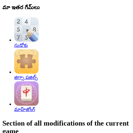
మా ఇతర గేమ్‌లు
సుడోకు
జిగ్సా పజిల్స్
మాహ్‌జోంగ్‌
Section of all modifications of the current
game