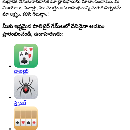
కేంద్రానికి తీసుకురావడానికి మా ప్లాట్‌ఫామ్‌ను రూపొందించాము. మీ
విజయాలు, సవాళ్లు, మా మొత్తం ఆట అనుభవాన్ని మెరుగుపర్చడమే
మా లక్ష్యం. కలిసి గెలుద్దాం!
మీకు ఇష్టమైన సాలిటైర్‌ గేమ్‌లలో దేనినైనా ఆడటం
ప్రారంభించండి, ఉదాహరణకు:
సాలిటైర్‌
స్పైడర్‌