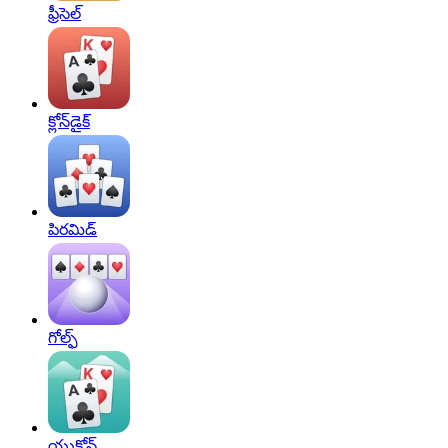
ఫ్రీసెల్‌
క్లోన్‌డైక్
పిరమిడ్‌
గోల్ఫ్‌
యుకోన్‌