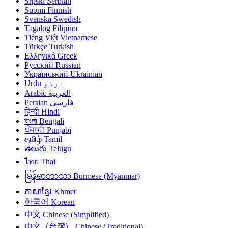
Srpski
Serbian
Suomi
Finnish
Svenska
Swedish
Tagalog
Filipino
Tiếng Việt
Vietnamese
Türkçe
Turkish
Ελληνικά
Greek
Русский
Russian
Український
Ukrainian
Urdu
اردو
Arabic
العربية
Persian
فارسی
हिन्दी
Hindi
বাংলা
Bengali
ਪੰਜਾਬੀ
Punjabi
தமிழ்
Tamil
తెలుగు
Telugu
ไทย
Thai
မြန်မာဘာသာ
Burmese (Myanmar)
ភាសាខ្មែរ
Khmer
한국어
Korean
中文
Chinese (Simplified)
中文（台灣）
Chinese (Traditional)