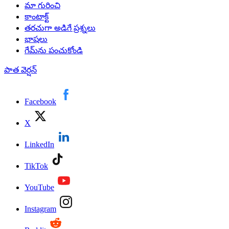
మా గురించి
కాంటాక్ట్‌
తరచుగా అడిగే ప్రశ్నలు
భాషలు
గేమ్‌ను పంచుకోండి
పాత వెర్షన్‌
Facebook
X
LinkedIn
TikTok
YouTube
Instagram