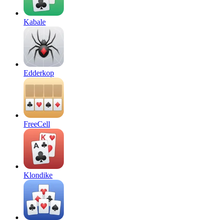
Kabale
Edderkop
FreeCell
Klondike