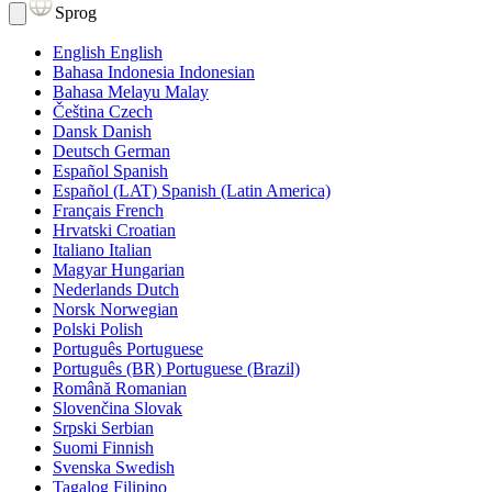
Sprog
English
English
Bahasa Indonesia
Indonesian
Bahasa Melayu
Malay
Čeština
Czech
Dansk
Danish
Deutsch
German
Español
Spanish
Español (LAT)
Spanish (Latin America)
Français
French
Hrvatski
Croatian
Italiano
Italian
Magyar
Hungarian
Nederlands
Dutch
Norsk
Norwegian
Polski
Polish
Português
Portuguese
Português (BR)
Portuguese (Brazil)
Română
Romanian
Slovenčina
Slovak
Srpski
Serbian
Suomi
Finnish
Svenska
Swedish
Tagalog
Filipino