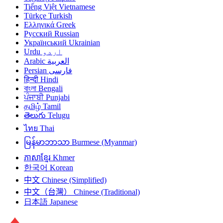
Tiếng Việt
Vietnamese
Türkçe
Turkish
Ελληνικά
Greek
Русский
Russian
Український
Ukrainian
Urdu
اردو
Arabic
العربية
Persian
فارسی
हिन्दी
Hindi
বাংলা
Bengali
ਪੰਜਾਬੀ
Punjabi
தமிழ்
Tamil
తెలుగు
Telugu
ไทย
Thai
မြန်မာဘာသာ
Burmese (Myanmar)
ភាសាខ្មែរ
Khmer
한국어
Korean
中文
Chinese (Simplified)
中文（台灣）
Chinese (Traditional)
日本語
Japanese