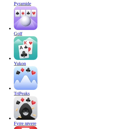
Pyramide
Golf
Yukon
TriPeaks
Fyrre røvere