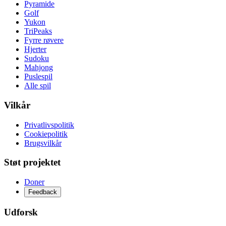
Pyramide
Golf
Yukon
TriPeaks
Fyrre røvere
Hjerter
Sudoku
Mahjong
Puslespil
Alle spil
Vilkår
Privatlivspolitik
Cookiepolitik
Brugsvilkår
Støt projektet
Doner
Feedback
Udforsk