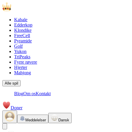
Kabale
Edderkop
Klondike
FreeCell
Pyramide
Golf
Yukon
TriPeaks
Fyrre røvere
Hjerter
Mahjong
Alle spil
Blog
Om os
Kontakt
Doner
Meddelelser
Dansk