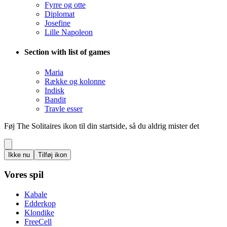
Fyrre og otte
Diplomat
Josefine
Lille Napoleon
Section with list of games
Maria
Række og kolonne
Indisk
Bandit
Travle esser
Føj The Solitaires ikon til din startside, så du aldrig mister det
Ikke nu
Tilføj ikon
Vores spil
Kabale
Edderkop
Klondike
FreeCell