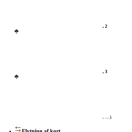
, 2
, 3
, …).
Flytning af kort