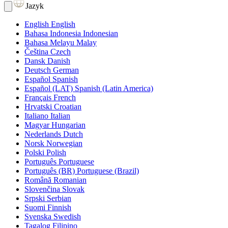
Jazyk
English
English
Bahasa Indonesia
Indonesian
Bahasa Melayu
Malay
Čeština
Czech
Dansk
Danish
Deutsch
German
Español
Spanish
Español (LAT)
Spanish (Latin America)
Français
French
Hrvatski
Croatian
Italiano
Italian
Magyar
Hungarian
Nederlands
Dutch
Norsk
Norwegian
Polski
Polish
Português
Portuguese
Português (BR)
Portuguese (Brazil)
Română
Romanian
Slovenčina
Slovak
Srpski
Serbian
Suomi
Finnish
Svenska
Swedish
Tagalog
Filipino