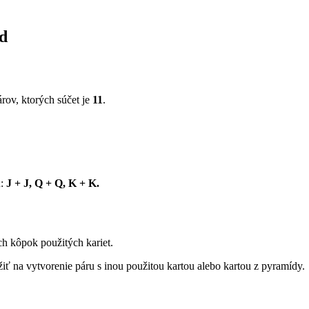
d
árov, ktorých súčet je
11
.
u:
J + J, Q + Q, K + K.
ch kôpok použitých kariet.
ť na vytvorenie páru s inou použitou kartou alebo kartou z pyramídy.