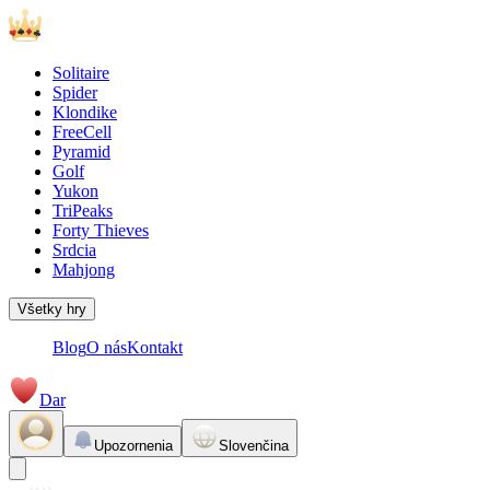
Solitaire
Spider
Klondike
FreeCell
Pyramid
Golf
Yukon
TriPeaks
Forty Thieves
Srdcia
Mahjong
Všetky hry
Blog
O nás
Kontakt
Dar
Upozornenia
Slovenčina