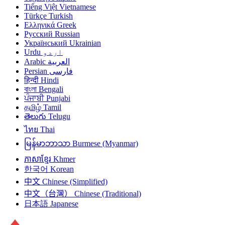
Tiếng Việt
Vietnamese
Türkçe
Turkish
Ελληνικά
Greek
Русский
Russian
Український
Ukrainian
Urdu
اردو
Arabic
العربية
Persian
فارسی
हिन्दी
Hindi
বাংলা
Bengali
ਪੰਜਾਬੀ
Punjabi
தமிழ்
Tamil
తెలుగు
Telugu
ไทย
Thai
မြန်မာဘာသာ
Burmese (Myanmar)
ភាសាខ្មែរ
Khmer
한국어
Korean
中文
Chinese (Simplified)
中文（台灣）
Chinese (Traditional)
日本語
Japanese