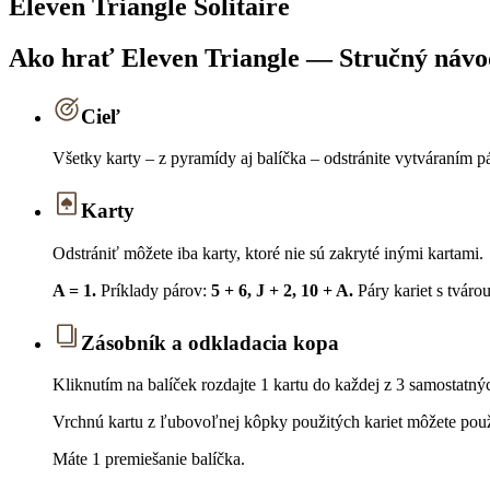
Eleven Triangle Solitaire
Ako hrať Eleven Triangle — Stručný návo
Cieľ
Všetky karty – z pyramídy aj balíčka – odstránite vytváraním p
Karty
Odstrániť môžete iba karty, ktoré nie sú zakryté inými kartami.
A = 1.
Príklady párov:
5 + 6, J + 2, 10 + A.
Páry kariet s tváro
Zásobník a odkladacia kopa
Kliknutím na balíček rozdajte 1 kartu do každej z 3 samostatný
Vrchnú kartu z ľubovoľnej kôpky použitých kariet môžete použi
Máte 1 premiešanie balíčka.