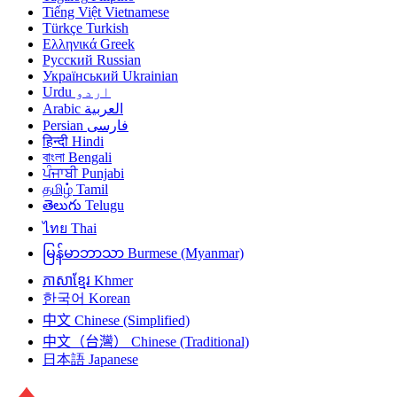
Tiếng Việt
Vietnamese
Türkçe
Turkish
Ελληνικά
Greek
Русский
Russian
Український
Ukrainian
Urdu
اردو
Arabic
العربية
Persian
فارسی
हिन्दी
Hindi
বাংলা
Bengali
ਪੰਜਾਬੀ
Punjabi
தமிழ்
Tamil
తెలుగు
Telugu
ไทย
Thai
မြန်မာဘာသာ
Burmese (Myanmar)
ភាសាខ្មែរ
Khmer
한국어
Korean
中文
Chinese (Simplified)
中文（台灣）
Chinese (Traditional)
日本語
Japanese