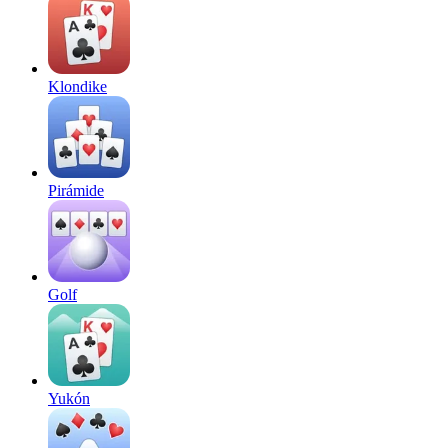
Klondike
Pirámide
Golf
Yukón