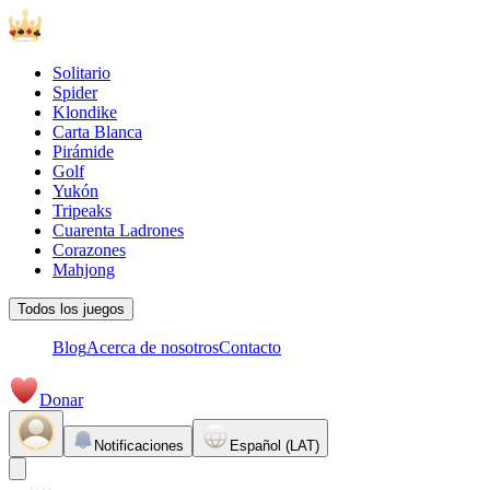
Solitario
Spider
Klondike
Carta Blanca
Pirámide
Golf
Yukón
Tripeaks
Cuarenta Ladrones
Corazones
Mahjong
Todos los juegos
Blog
Acerca de nosotros
Contacto
Donar
Notificaciones
Español (LAT)