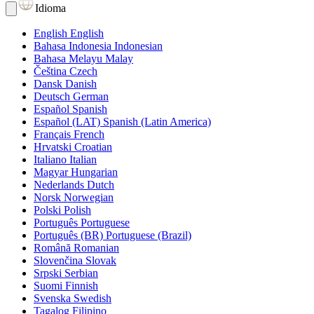
Idioma
English
English
Bahasa Indonesia
Indonesian
Bahasa Melayu
Malay
Čeština
Czech
Dansk
Danish
Deutsch
German
Español
Spanish
Español (LAT)
Spanish (Latin America)
Français
French
Hrvatski
Croatian
Italiano
Italian
Magyar
Hungarian
Nederlands
Dutch
Norsk
Norwegian
Polski
Polish
Português
Portuguese
Português (BR)
Portuguese (Brazil)
Română
Romanian
Slovenčina
Slovak
Srpski
Serbian
Suomi
Finnish
Svenska
Swedish
Tagalog
Filipino