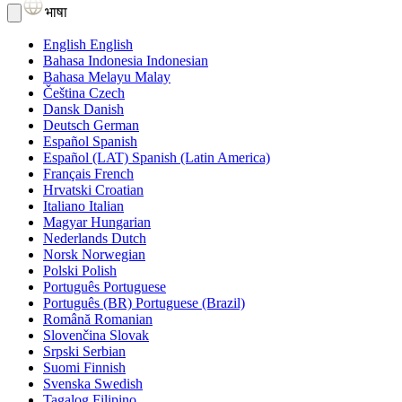
भाषा
English
English
Bahasa Indonesia
Indonesian
Bahasa Melayu
Malay
Čeština
Czech
Dansk
Danish
Deutsch
German
Español
Spanish
Español (LAT)
Spanish (Latin America)
Français
French
Hrvatski
Croatian
Italiano
Italian
Magyar
Hungarian
Nederlands
Dutch
Norsk
Norwegian
Polski
Polish
Português
Portuguese
Português (BR)
Portuguese (Brazil)
Română
Romanian
Slovenčina
Slovak
Srpski
Serbian
Suomi
Finnish
Svenska
Swedish
Tagalog
Filipino