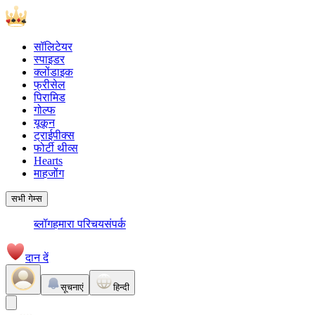
सॉलिटेयर
स्पाइडर
क्लोंडाइक
फ्रीसेल
पिरामिड
गोल्फ
यूकून
ट्राईपीक्स
फोर्टी थीव्स
Hearts
माहजोंग
सभी गेम्स
ब्लॉग
हमारा परिचय
संपर्क
दान दें
सूचनाएं
हिन्दी