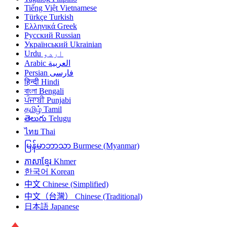
Tiếng Việt
Vietnamese
Türkçe
Turkish
Ελληνικά
Greek
Русский
Russian
Український
Ukrainian
Urdu
اردو
Arabic
العربية
Persian
فارسی
हिन्दी
Hindi
বাংলা
Bengali
ਪੰਜਾਬੀ
Punjabi
தமிழ்
Tamil
తెలుగు
Telugu
ไทย
Thai
မြန်မာဘာသာ
Burmese (Myanmar)
ភាសាខ្មែរ
Khmer
한국어
Korean
中文
Chinese (Simplified)
中文（台灣）
Chinese (Traditional)
日本語
Japanese