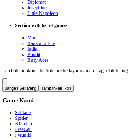
Diplomat
Josephine
Little Napoleon
Section with list of games
Maria
Rank and File
Indian
Bandit
Busy Aces
Tambahkan ikon The Solitaire ke layar utamamu agar tak hilang
Jangan Sekarang
Tambahkan Ikon
Game Kami
Solitaire
Spider
Klondike
FreeCell
Pyramid