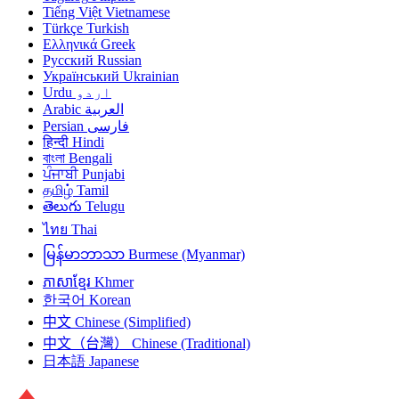
Tiếng Việt
Vietnamese
Türkçe
Turkish
Ελληνικά
Greek
Русский
Russian
Український
Ukrainian
Urdu
اردو
Arabic
العربية
Persian
فارسی
हिन्दी
Hindi
বাংলা
Bengali
ਪੰਜਾਬੀ
Punjabi
தமிழ்
Tamil
తెలుగు
Telugu
ไทย
Thai
မြန်မာဘာသာ
Burmese (Myanmar)
ភាសាខ្មែរ
Khmer
한국어
Korean
中文
Chinese (Simplified)
中文（台灣）
Chinese (Traditional)
日本語
Japanese