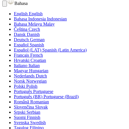
Bahasa
English
English
Bahasa Indonesia
Indonesian
Bahasa Melayu
Malay
Čeština
Czech
Dansk
Danish
Deutsch
German
Español
Spanish
Español (LAT)
Spanish (Latin America)
Français
French
Hrvatski
Croatian
Italiano
Italian
Magyar
Hungarian
Nederlands
Dutch
Norsk
Norwegian
Polski
Polish
Português
Portuguese
Português (BR)
Portuguese (Brazil)
Română
Romanian
Slovenčina
Slovak
Srpski
Serbian
Suomi
Finnish
Svenska
Swedish
Tagalog
Filipino