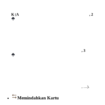
K
(
A
, 2
, 3
, …).
Memindahkan Kartu