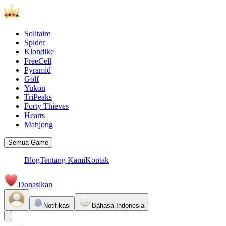
Solitaire
Spider
Klondike
FreeCell
Pyramid
Golf
Yukon
TriPeaks
Forty Thieves
Hearts
Mahjong
Semua Game
Blog
Tentang Kami
Kontak
Donasikan
Notifikasi
Bahasa Indonesia