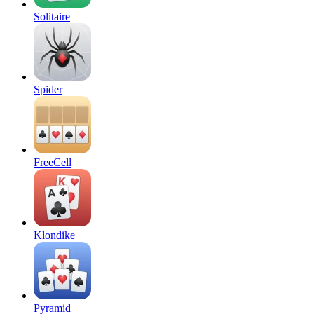
Solitaire
Spider
FreeCell
Klondike
Pyramid