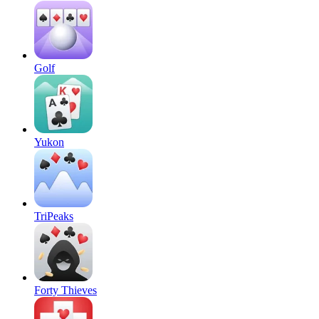
Golf
Yukon
TriPeaks
Forty Thieves