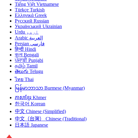
Tiếng Việt
Vietnamese
Türkçe
Turkish
Ελληνικά
Greek
Русский
Russian
Український
Ukrainian
Urdu
اردو
Arabic
العربية
Persian
فارسی
हिन्दी
Hindi
বাংলা
Bengali
ਪੰਜਾਬੀ
Punjabi
தமிழ்
Tamil
తెలుగు
Telugu
ไทย
Thai
မြန်မာဘာသာ
Burmese (Myanmar)
ភាសាខ្មែរ
Khmer
한국어
Korean
中文
Chinese (Simplified)
中文（台灣）
Chinese (Traditional)
日本語
Japanese