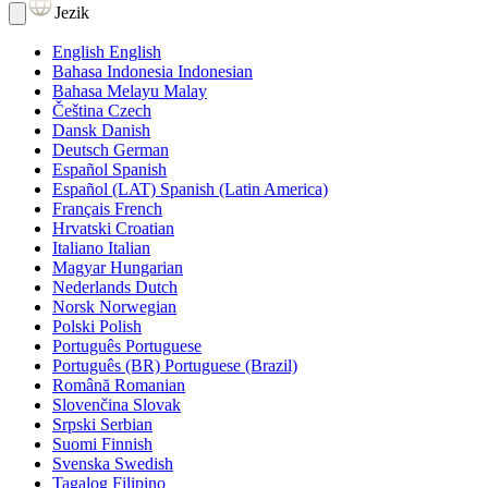
Jezik
English
English
Bahasa Indonesia
Indonesian
Bahasa Melayu
Malay
Čeština
Czech
Dansk
Danish
Deutsch
German
Español
Spanish
Español (LAT)
Spanish (Latin America)
Français
French
Hrvatski
Croatian
Italiano
Italian
Magyar
Hungarian
Nederlands
Dutch
Norsk
Norwegian
Polski
Polish
Português
Portuguese
Português (BR)
Portuguese (Brazil)
Română
Romanian
Slovenčina
Slovak
Srpski
Serbian
Suomi
Finnish
Svenska
Swedish
Tagalog
Filipino