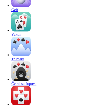
Golf
Yukon
TriPeaks
Četrdeset lopova