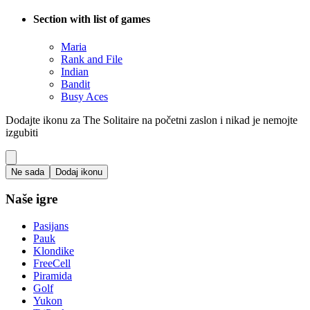
Section with list of games
Maria
Rank and File
Indian
Bandit
Busy Aces
Dodajte ikonu za The Solitaire na početni zaslon i nikad je nemojte
izgubiti
Ne sada
Dodaj ikonu
Naše igre
Pasijans
Pauk
Klondike
FreeCell
Piramida
Golf
Yukon