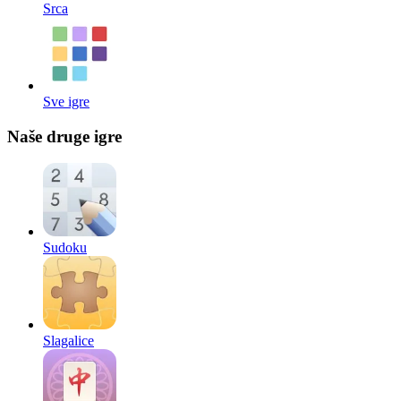
Srca
Sve igre
Naše druge igre
Sudoku
Slagalice