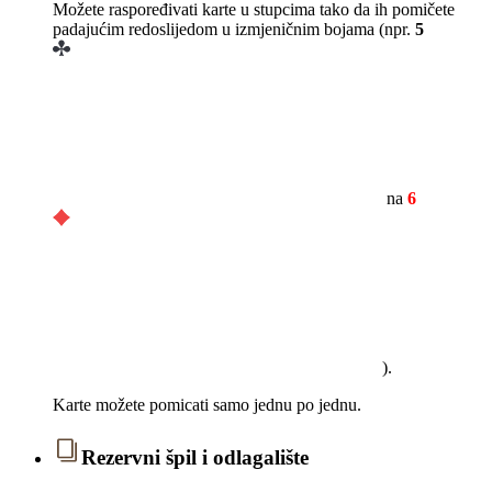
Možete raspoređivati karte u stupcima tako da ih pomičete
padajućim redoslijedom u izmjeničnim bojama (npr.
5
na
6
).
Karte možete pomicati samo jednu po jednu.
Rezervni špil i odlagalište