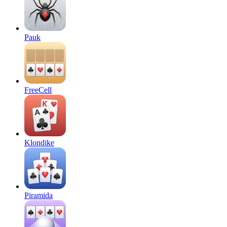
Pauk
FreeCell
Klondike
Piramida