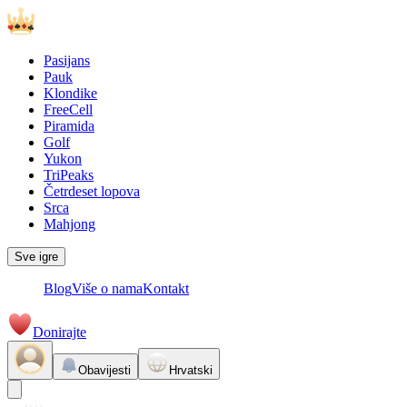
Pasijans
Pauk
Klondike
FreeCell
Piramida
Golf
Yukon
TriPeaks
Četrdeset lopova
Srca
Mahjong
Sve igre
Blog
Više o nama
Kontakt
Donirajte
Obavijesti
Hrvatski