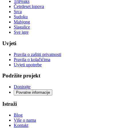
TriPeaks
Četrdeset lopova
Srca
Sudoku
Mahjong
Slagalice
Sve igre
Uvjeti
Pravila o zaštiti privatnosti
Pravila o kolačićima
Uvjeti upotrebe
Podržite projekt
Donirajte
Povratne informacije
Istraži
Blog
Više o nama
Kontakt