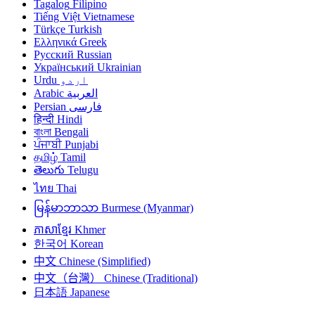
Tagalog
Filipino
Tiếng Việt
Vietnamese
Türkçe
Turkish
Ελληνικά
Greek
Русский
Russian
Український
Ukrainian
اردو
Urdu
العربية
Arabic
فارسی
Persian
हिन्दी
Hindi
বাংলা
Bengali
ਪੰਜਾਬੀ
Punjabi
தமிழ்
Tamil
తెలుగు
Telugu
ไทย
Thai
မြန်မာဘာသာ
Burmese (Myanmar)
ភាសាខ្មែរ
Khmer
한국어
Korean
中文
Chinese (Simplified)
中文（台灣）
Chinese (Traditional)
日本語
Japanese