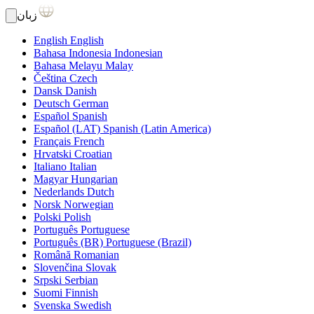
زبان
English
English
Bahasa Indonesia
Indonesian
Bahasa Melayu
Malay
Čeština
Czech
Dansk
Danish
Deutsch
German
Español
Spanish
Español (LAT)
Spanish (Latin America)
Français
French
Hrvatski
Croatian
Italiano
Italian
Magyar
Hungarian
Nederlands
Dutch
Norsk
Norwegian
Polski
Polish
Português
Portuguese
Português (BR)
Portuguese (Brazil)
Română
Romanian
Slovenčina
Slovak
Srpski
Serbian
Suomi
Finnish
Svenska
Swedish