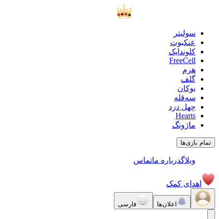
سولیتر
عنکبوت
کلوندایک
FreeCell
هرم
گلف
یوکان
سه‌قله
چهل دزد
Hearts
ماژونگ
تمام بازی‌ها
وبلاگ
درباره ما
تماس
اهدای کمک
اعلان‌ها
فارسی