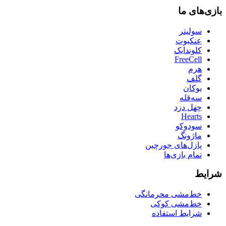
بازی‌های ما
سولیتر
عنکبوت
کلوندایک
FreeCell
هرم
گلف
یوکان
سه‌قله
چهل دزد
Hearts
سودوکو
ماژونگ
پازل‌های جورچین
تمام بازی‌ها
شرایط
خط‌مشی محرمانگی
خط‌مشی کوکی
شرایط استفاده