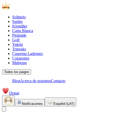
Solitario
Spider
Klondike
Carta Blanca
Pirámide
Golf
Yukón
Tripeaks
Cuarenta Ladrones
Corazones
Mahjong
Todos los juegos
Blog
Acerca de nosotros
Contacto
Donar
Notificaciones
Español (LAT)