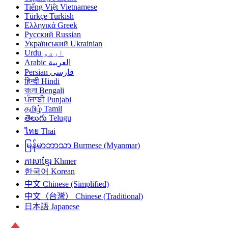
Tiếng Việt
Vietnamese
Türkçe
Turkish
Ελληνικά
Greek
Русский
Russian
Український
Ukrainian
Urdu
اردو
Arabic
العربية
Persian
فارسی
हिन्दी
Hindi
বাংলা
Bengali
ਪੰਜਾਬੀ
Punjabi
தமிழ்
Tamil
తెలుగు
Telugu
ไทย
Thai
မြန်မာဘာသာ
Burmese (Myanmar)
ភាសាខ្មែរ
Khmer
한국어
Korean
中文
Chinese (Simplified)
中文（台灣）
Chinese (Traditional)
日本語
Japanese