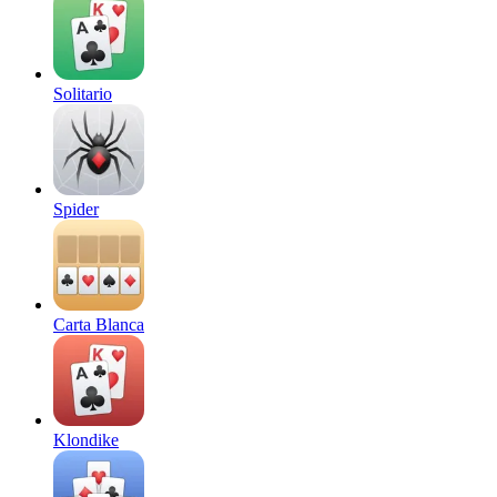
Solitario
Spider
Carta Blanca
Klondike