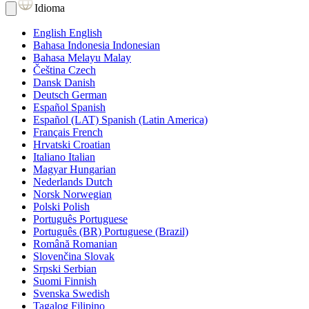
Idioma
English
English
Bahasa Indonesia
Indonesian
Bahasa Melayu
Malay
Čeština
Czech
Dansk
Danish
Deutsch
German
Español
Spanish
Español (LAT)
Spanish (Latin America)
Français
French
Hrvatski
Croatian
Italiano
Italian
Magyar
Hungarian
Nederlands
Dutch
Norsk
Norwegian
Polski
Polish
Português
Portuguese
Português (BR)
Portuguese (Brazil)
Română
Romanian
Slovenčina
Slovak
Srpski
Serbian
Suomi
Finnish
Svenska
Swedish
Tagalog
Filipino