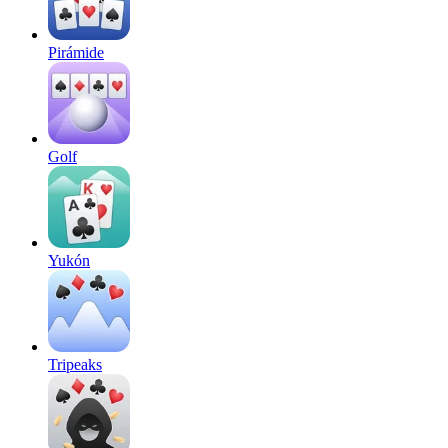
Pirámide
Golf
Yukón
Tripeaks