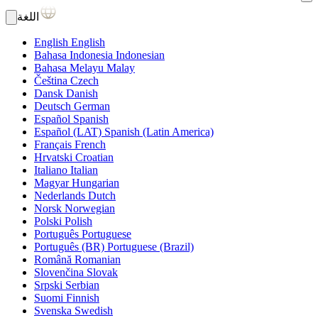
اللغة
English
English
Bahasa Indonesia
Indonesian
Bahasa Melayu
Malay
Čeština
Czech
Dansk
Danish
Deutsch
German
Español
Spanish
Español (LAT)
Spanish (Latin America)
Français
French
Hrvatski
Croatian
Italiano
Italian
Magyar
Hungarian
Nederlands
Dutch
Norsk
Norwegian
Polski
Polish
Português
Portuguese
Português (BR)
Portuguese (Brazil)
Română
Romanian
Slovenčina
Slovak
Srpski
Serbian
Suomi
Finnish
Svenska
Swedish