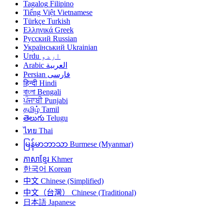
Tagalog
Filipino
Tiếng Việt
Vietnamese
Türkçe
Turkish
Ελληνικά
Greek
Русский
Russian
Український
Ukrainian
اردو
Urdu
العربية
Arabic
فارسی
Persian
हिन्दी
Hindi
বাংলা
Bengali
ਪੰਜਾਬੀ
Punjabi
தமிழ்
Tamil
తెలుగు
Telugu
ไทย
Thai
မြန်မာဘာသာ
Burmese (Myanmar)
ភាសាខ្មែរ
Khmer
한국어
Korean
中文
Chinese (Simplified)
中文（台灣）
Chinese (Traditional)
日本語
Japanese