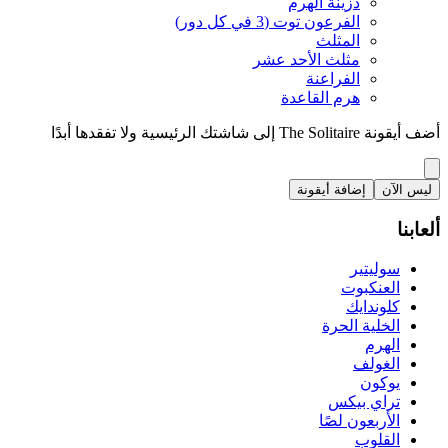
دزينة الهرم
الفرعون توت (3 في كل دور)
المثلث
مثلث الأحد عشر
الفراعنة
هرم القاعدة
أضف أيقونة The Solitaire إلى شاشتك الرئيسية ولا تفقدها أبدًا
ليس الآن
إضافة أيقونة
ألعابنا
سوليتير
العنكبوت
كلوندايك
الخلية الحرة
الهرم
الغولف
يوكون
تراي بيكس
الأربعون لصًا
القلوب