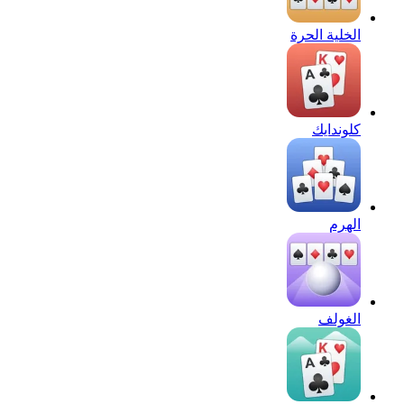
الخلية الحرة
كلوندايك
الهرم
الغولف