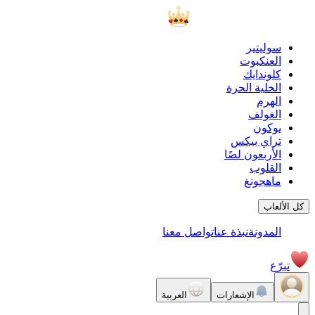
سوليتير
العنكبوت
كلوندايك
الخلية الحرة
الهرم
الغولف
يوكون
تراي بيكس
الأربعون لصًا
القلوب
ماهجونغ
كل الألعاب
المدونة
نبذة عنا
تواصل معنا
تبرّع
الإشعارات
العربية