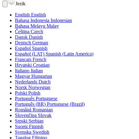
Jezik
English
English
Bahasa Indonesia
Indonesian
Bahasa Melayu
Malay
Čeština
Czech
Dansk
Danish
Deutsch
German
Español
Spanish
Español (LAT)
Spanish (Latin America)
Français
French
Hrvatski
Croatian
Italiano
Italian
Magyar
Hungarian
Nederlands
Dutch
Norsk
Norwegian
Polski
Polish
Português
Portuguese
Português (BR)
Portuguese (Brazil)
Română
Romanian
Slovenčina
Slovak
Srpski
Serbian
Suomi
Finnish
Svenska
Swedish
Tagalog
Filipino