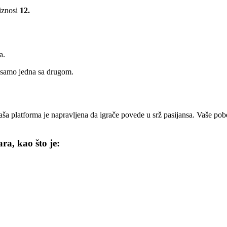
 iznosi
12.
a.
 samo jedna sa drugom.
Naša platforma je napravljena da igrače povede u srž pasijansa. Vaše pob
ara, kao što je: