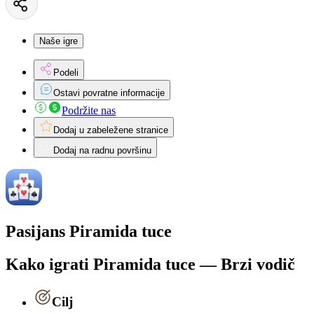
Naše igre
Podeli
Ostavi povratne informacije
Podržite nas
Dodaj u zabeležene stranice
Dodaj na radnu površinu
Pasijans Piramida tuce
Kako igrati Piramida tuce — Brzi vodič
Cilj