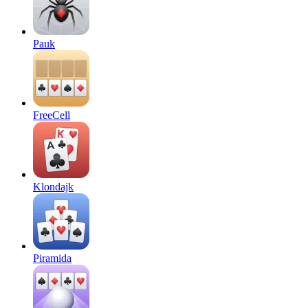
Pauk
FreeCell
Klondajk
Piramida