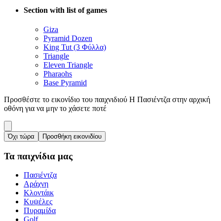
Section with list of games
Giza
Pyramid Dozen
King Tut (3 Φύλλα)
Triangle
Eleven Triangle
Pharaohs
Base Pyramid
Προσθέστε το εικονίδιο του παιχνιδιού Η Πασιέντζα στην αρχική
οθόνη για να μην το χάσετε ποτέ
Όχι τώρα
Προσθήκη εικονιδίου
Τα παιχνίδια μας
Πασιέντζα
Αράχνη
Κλοντάικ
Κυψέλες
Πυραμίδα
Golf