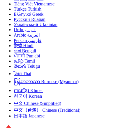
Tiếng Việt
Vietnamese
Türkçe
Turkish
Ελληνικά
Greek
Русский
Russian
Український
Ukrainian
Urdu
اردو
Arabic
العربية
Persian
فارسی
हिन्दी
Hindi
বাংলা
Bengali
ਪੰਜਾਬੀ
Punjabi
தமிழ்
Tamil
తెలుగు
Telugu
ไทย
Thai
မြန်မာဘာသာ
Burmese (Myanmar)
ភាសាខ្មែរ
Khmer
한국어
Korean
中文
Chinese (Simplified)
中文（台灣）
Chinese (Traditional)
日本語
Japanese