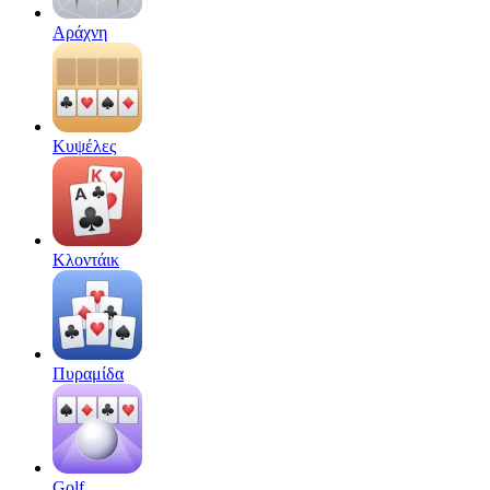
Αράχνη
Κυψέλες
Κλοντάικ
Πυραμίδα
Golf